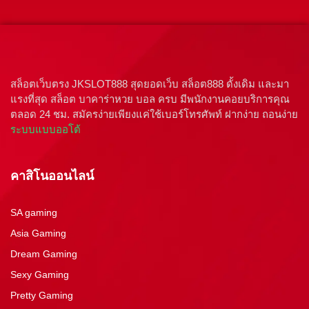
สล็อตเว็บตรง
JKSLOT888
สุดยอดเว็บ สล็อต888 ดั้งเดิม และมา
แรงที่สุด สล็อต บาคาร่าหวย บอล ครบ มีพนักงานคอยบริการคุณ
ตลอด 24 ชม. สมัครง่ายเพียงแค่ใช้เบอร์โทรศัพท์ ฝากง่าย ถอนง่าย
ระบบแบบออโต้
คาสิโนออนไลน์
SA gaming
Asia Gaming
Dream Gaming
Sexy Gaming
Pretty Gaming