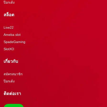
ป๊อกเด้ง
สล็อต
Live22
Ameba slot
SpadeGaming
SlotXO
เกี่ยวกับ
สมัครสมาชิก
ป๊อกเด้ง
ติดต่อเรา