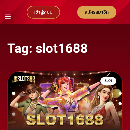
เข้าสู่ระบบ
สมัครสมาชิก
คาสิโนออนไลน์
Tag: slot1688
SLOT