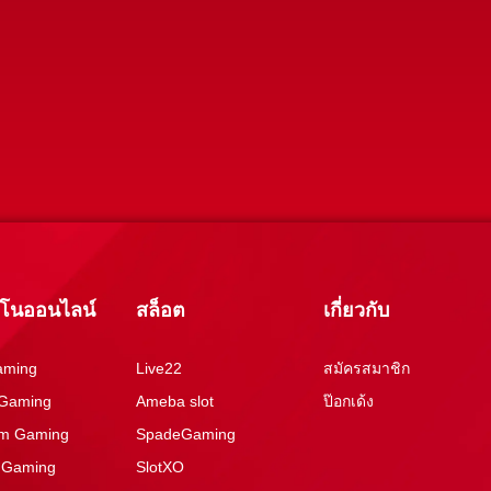
ิโนออนไลน์
สล็อต
เกี่ยวกับ
aming
Live22
สมัครสมาชิก
 Gaming
Ameba slot
ป๊อกเด้ง
m Gaming
SpadeGaming
 Gaming
SlotXO