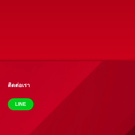
ติดต่อเรา
LINE