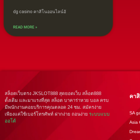
dg casino คาสิโนออนไลน์อั
READ MORE »
สล็อตเว็บตรง
JKSLOT888
สุดยอดเว็บ สล็อต888
คาส
ดั้งเดิม และมาแรงที่สุด สล็อต บาคาร่าหวย บอล ครบ
มีพนักงานคอยบริการคุณตลอด 24 ชม. สมัครง่าย
SA g
เพียงแค่ใช้เบอร์โทรศัพท์ ฝากง่าย ถอนง่าย
ระบบแบบ
ออโต้
Asia
Drea