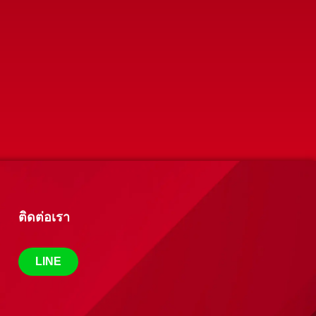
ติดต่อเรา
LINE