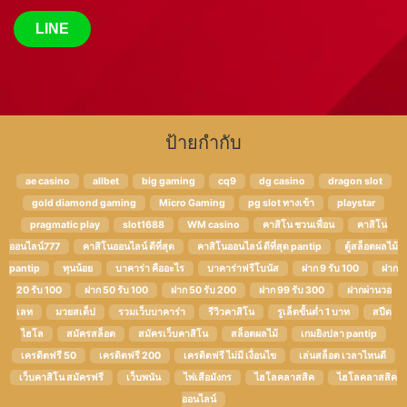
LINE
ป้ายกำกับ
ae casino
allbet
big gaming
cq9
dg casino
dragon slot
gold diamond gaming
Micro Gaming
pg slot ทางเข้า
playstar
pragmatic play
slot1688
WM casino
คาสิโน ชวนเพื่อน
คาสิโน
ออนไลน์777
คาสิโนออนไลน์ ดีที่สุด
คาสิโนออนไลน์ ดีที่สุด pantip
ตู้สล็อตผลไม้
pantip
ทุนน้อย
บาคาร่า คืออะไร
บาคาร่าฟรีโบนัส
ฝาก 9 รับ 100
ฝาก
20 รับ 100
ฝาก 50 รับ 100
ฝาก 50 รับ 200
ฝาก 99 รับ 300
ฝากผ่านวอ
เลท
มวยสเต็ป
รวมเว็บบาคาร่า
รีวิวคาสิโน
รูเล็ตขั้นต่ำ 1 บาท
สปีด
ไฮโล
สมัครสล็อต
สมัครเว็บคาสิโน
สล็อตผลไม้
เกมยิงปลา pantip
เครดิตฟรี 50
เครดิตฟรี 200
เครดิตฟรี ไม่มี เงื่อนไข
เล่นสล็อต เวลาไหนดี
เว็บคาสิโน สมัครฟรี
เว็บพนัน
ไพ่เสือมังกร
ไฮโลคลาสสิค
ไฮโลคลาสสิค
ออนไลน์