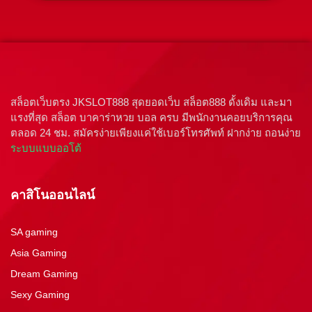
สล็อตเว็บตรง
JKSLOT888
สุดยอดเว็บ สล็อต888 ดั้งเดิม และมา
แรงที่สุด สล็อต บาคาร่าหวย บอล ครบ มีพนักงานคอยบริการคุณ
ตลอด 24 ชม. สมัครง่ายเพียงแค่ใช้เบอร์โทรศัพท์ ฝากง่าย ถอนง่าย
ระบบแบบออโต้
คาสิโนออนไลน์
SA gaming
Asia Gaming
Dream Gaming
Sexy Gaming