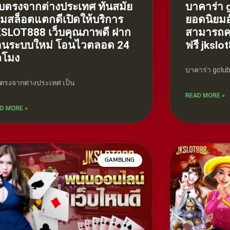
็บตรงจากต่างประเทศ ทันสมัย
บาคาร่า 
มสล็อตแตกดีเปิดให้บริการ
ยอดนิยมอ
SLOT888 เว็บคุณภาพดี ฝาก
สามารถคล
อนระบบใหม่ โอนไวตลอด 24
ฟรี jkslo
่วโมง
บาคาร่า gclub
บตรงจากต่างประเทศ เป็น
READ MORE »
D MORE »
GAMBLING