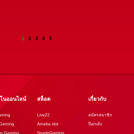
1
2
3
4
5
ิโนออนไลน์
สล็อต
เกี่ยวกับ
aming
Live22
สมัครสมาชิก
 Gaming
Ameba slot
ป๊อกเด้ง
m Gaming
SpadeGaming