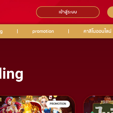
เข้าสู่ระบบ
ng
promotion
คาสิโนออนไลน์
ling
PROMOTION