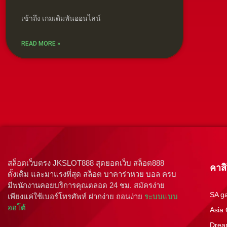
เข้าถึง เกมเดิมพันออนไลน์
READ MORE »
สล็อตเว็บตรง
JKSLOT888
สุดยอดเว็บ สล็อต888
คาส
ดั้งเดิม และมาแรงที่สุด สล็อต บาคาร่าหวย บอล ครบ
มีพนักงานคอยบริการคุณตลอด 24 ชม. สมัครง่าย
SA g
เพียงแค่ใช้เบอร์โทรศัพท์ ฝากง่าย ถอนง่าย
ระบบแบบ
ออโต้
Asia
Drea