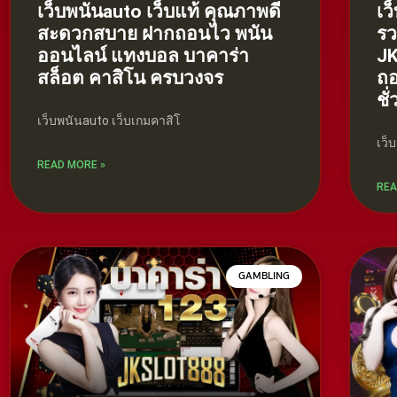
เว็บพนันauto เว็บแท้ คุณภาพดี
เว
สะดวกสบาย ฝากถอนไว พนัน
รว
ออนไลน์ แทงบอล บาคาร่า
JK
สล็อต คาสิโน ครบวงจร
ถ
ชั
เว็บพนันauto เว็บเกมคาสิโ
เว็
READ MORE »
REA
GAMBLING