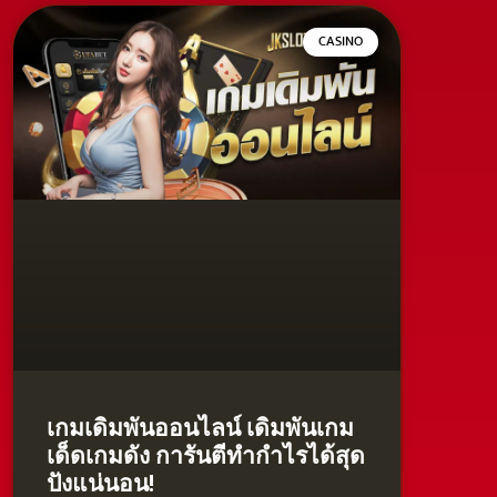
CASINO
เกมเดิมพันออนไลน์ เดิมพันเกม
เด็ดเกมดัง การันตีทำกำไรได้สุด
ปังแน่นอน!