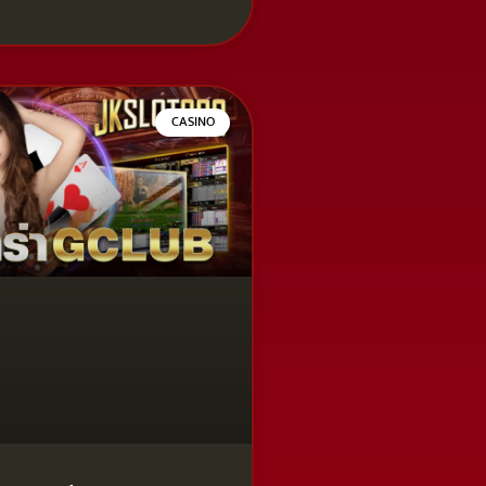
CASINO