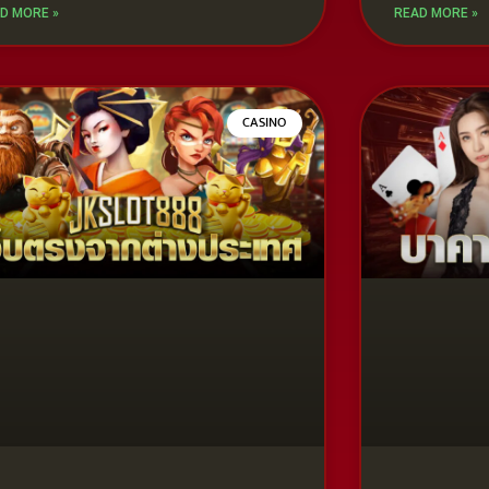
D MORE »
READ MORE »
CASINO