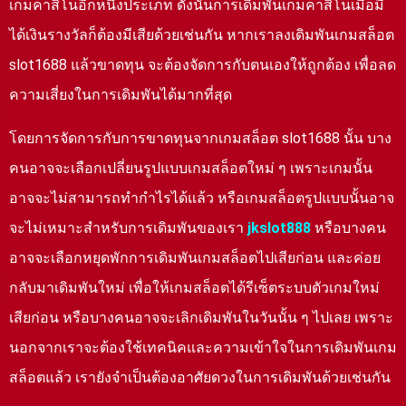
เกมคาสิโนอีกหนึ่งประเภท ดังนั้นการเดิมพันเกมคาสิโนเมื่อมี
ได้เงินรางวัลก็ต้องมีเสียด้วยเช่นกัน หากเราลงเดิมพันเกมสล็อต
slot1688 แล้วขาดทุน จะต้องจัดการกับตนเองให้ถูกต้อง เพื่อลด
ความเสี่ยงในการเดิมพันได้มากที่สุด
โดยการจัดการกับการขาดทุนจากเกมสล็อต slot1688 นั้น บาง
คนอาจจะเลือกเปลี่ยนรูปแบบเกมสล็อตใหม่ ๆ เพราะเกมนั้น
อาจจะไม่สามารถทำกำไรได้แล้ว หรือเกมสล็อตรูปแบบนั้นอาจ
จะไม่เหมาะสำหรับการเดิมพันของเรา
jkslot888
หรือ
บางคน
อาจจะเลือกหยุดพักการเดิมพันเกมสล็อตไปเสียก่อน และค่อย
กลับมาเดิมพันใหม่ เพื่อให้เกมสล็อตได้รีเซ็ตระบบตัวเกมใหม่
เสียก่อน หรือบางคนอาจจะเลิกเดิมพันในวันนั้น ๆ ไปเลย เพราะ
นอกจากเราจะต้องใช้เทคนิคและความเข้าใจในการเดิมพันเกม
สล็อตแล้ว เรายังจำเป็นต้องอาศัยดวงในการเดิมพันด้วยเช่นกัน