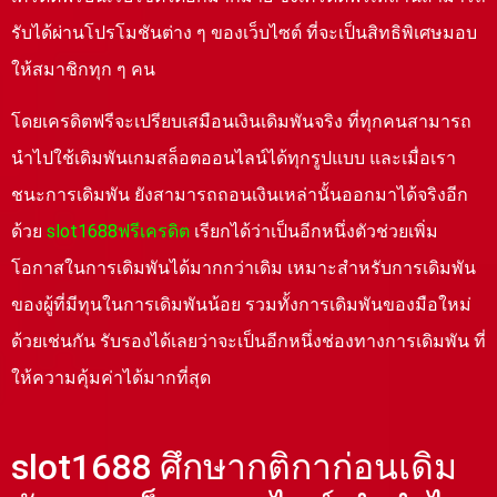
รับได้ผ่านโปรโมชันต่าง ๆ ของเว็บไซต์ ที่จะเป็นสิทธิพิเศษมอบ
ให้สมาชิกทุก ๆ คน
โดยเครดิตฟรีจะเปรียบเสมือนเงินเดิมพันจริง ที่ทุกคนสามารถ
นำไปใช้เดิมพันเกมสล็อตออนไลน์ได้ทุกรูปแบบ และเมื่อเรา
ชนะการเดิมพัน ยังสามารถถอนเงินเหล่านั้นออกมาได้จริงอีก
ด้วย
slot1688ฟรีเครดิต
เรียกได้ว่าเป็นอีกหนึ่งตัวช่วยเพิ่ม
โอกาสในการเดิมพันได้มากกว่าเดิม เหมาะสำหรับการเดิมพัน
ของผู้ที่มีทุนในการเดิมพันน้อย รวมทั้งการเดิมพันของมือใหม่
ด้วยเช่นกัน รับรองได้เลยว่าจะเป็นอีกหนึ่งช่องทางการเดิมพัน ที่
ให้ความคุ้มค่าได้มากที่สุด
slot1688 ศึกษากติกาก่อนเดิม