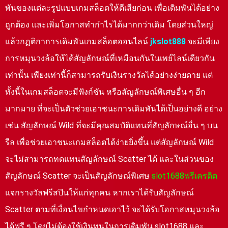
พันของแต่ละรูปแบบเกมสล็อตให้ดีเสียก่อน เพื่อเดิมพันได้อย่าง
ถูกต้อง และเพิ่มโอกาสทำกำไรได้มากกว่าเดิม โดยส่วนใหญ่
แล้วกฏติกาการเดิมพันเกมสล็อตออนไลน์
jkslot888
จะมีเพียง
การหมุนวงล้อให้ได้สัญลักษณ์ที่เหมือนกันในเพย์ไลน์เดียวกัน
เท่านั้น เพียงเท่านี้ก็สามารถรับเงินรางวัลได้อย่างง่ายดาย แต่
ทั้งนี้ในเกมสล็อตจะมีฟังก์ชัน หรือสัญลักษณ์พิเศษอื่น ๆ อีก
มากมาย ที่จะเป็นตัวช่วยเอาชนะการเดิมพันได้เป็นอย่างดี อย่าง
เช่น สัญลักษณ์ Wild ที่จะมีคุณสมบัติแทนที่สัญลักษณ์อื่น ๆ บน
รีล เพื่อช่วยเอาชนะเกมสล็อตได้ง่ายยิ่งขึ้น แต่สัญลักษณ์ Wild
จะไม่สามารถทดแทนสัญลักษณ์ Scatter ได้ และในส่วนของ
สัญลักษณ์ Scatter จะเป็นสัญลักษณ์พิเศษ
slot1688ฟรีเครดิต
แจกรางวัลฟรีสปินให้แก่ทุกคน หากเราได้รับสัญลักษณ์
Scatter ตามที่เงื่อนไขกำหนดเอาไว้ จะได้รับโอกาสหมุนวงล้อ
ได้ฟรี ๆ โดยไม่ต้องใช้เงินทุนในการเดิมพัน slot1688 และ