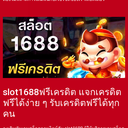
slot1688ฟรีเครดิต แจกเครดิต
ฟรีได้ง่าย ๆ รับเครดิตฟรีได้ทุก
คน