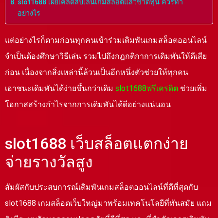
slot1688 เผยเคล็ดลับเล่นเกมสล็อตแล้วขาดทุน ควรทำ
อย่างไร
แต่อย่างไรก็ตามก่อนทุกคนเข้าร่วมเดิมพันเกมสล็อตออนไลน์
จำเป็นต้องศึกษาวิธีเล่น รวมไปถึงกฎกติกาการเดิมพันให้ดีเสีย
ก่อน เนื่องจากสิ่งเหล่านี้ล้วนเป็นอีกหนึ่งตัวช่วยให้ทุกคน
เอาชนะเดิมพันได้ง่ายขึ้นกว่าเดิม
slot1688ฟรีเครดิต
ช่วยเพิ่ม
โอกาสสร้างกำไรจากการเดิมพันได้ดีอย่างแน่นอน
slot1688 เว็บสล็อตแตกง่าย
จ่ายรางวัลสูง
สัมผัสกับประสบการณ์เดิมพันเกมสล็อตออนไลน์ที่ดีที่สุดกับ
slot1688 เกมสล็อตเว็บใหญ่มาพร้อมเทคโนโลยีที่ทันสมัย แถม