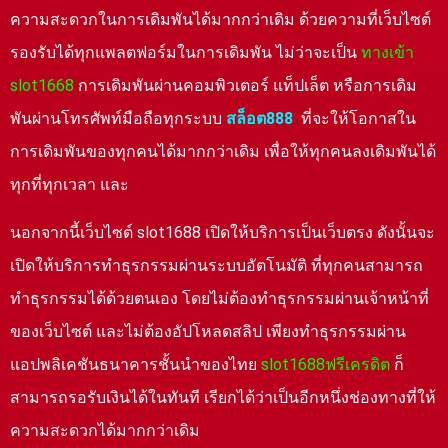
ความสะดวกในการเดิมพันได้มากกว่าเดิม ด้วยความที่เว็บไซต์
รองรับได้ทุกแพลตฟอร์มในการเดิมพัน ไม่ว่าจะเป็น
ทางเข้า
slot1668
การเดิมพันผ่านคอมพิวเตอร์ แท็ปเล็ต หรือการเดิม
พันผ่านโทรศัพท์มือถือทุกระบบ
สล็อต888
ที่จะให้โอกาสใน
การเดิมพันของทุกคนได้มากกว่าเดิม เพื่อให้ทุกคนลงเดิมพันได้
ทุกที่ทุกเวลา และ
นอกจากนี้เว็บไซต์ slot1688 เปิดให้บริการเป็นเว็บตรง ดังนั้นจะ
เปิดให้บริการทำธุรกรรมผ่านระบบอัตโนมัติ ที่ทุกคนสามารถ
ทำธุรกรรมได้ด้วยตนเอง โดยไม่ต้องทำธุรกรรมผ่านเจ้าหน้าที่
ของเว็บไซต์ และไม่ต้องอัปโหลดสลิป เพียงทำธุรกรรมผ่าน
แอปพลิเคชันธนาคารชั้นนำของไทย
slot1688ฟรีเครดิต
ก็
สามารถรอรับเงินได้ในทันที เรียกได้ว่าเป็นอีกหนึ่งช่องทางที่ให้
ความสะดวกได้มากกว่าเดิม