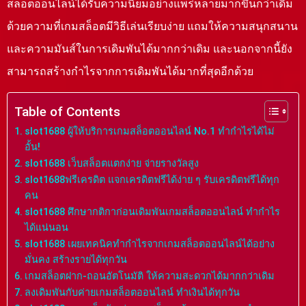
สล็อตออนไลน์ได้รับความนิยมอย่างแพร่หลายมากขึ้นกว่าเดิม
ด้วยความที่เกมสล็อตมีวิธีเล่นเรียบง่าย แถมให้ความสนุกสนาน
และความมันส์ในการเดิมพันได้มากกว่าเดิม และนอกจากนี้ยัง
สามารถสร้างกำไรจากการเดิมพันได้มากที่สุดอีกด้วย
Table of Contents
slot1688 ผู้ให้บริการเกมสล็อตออนไลน์ No.1 ทำกำไรได้ไม่
อั้น!
slot1688 เว็บสล็อตแตกง่าย จ่ายรางวัลสูง
slot1688ฟรีเครดิต แจกเครดิตฟรีได้ง่าย ๆ รับเครดิตฟรีได้ทุก
คน
slot1688 ศึกษากติกาก่อนเดิมพันเกมสล็อตออนไลน์ ทำกำไร
ได้แน่นอน
slot1688 เผยเทคนิคทำกำไรจากเกมสล็อตออนไลน์ได้อย่าง
มั่นคง สร้างรายได้ทุกวัน
เกมสล็อตฝาก-ถอนอัตโนมัติ ให้ความสะดวกได้มากกว่าเดิม
ลงเดิมพันกับค่ายเกมสล็อตออนไลน์ ทำเงินได้ทุกวัน