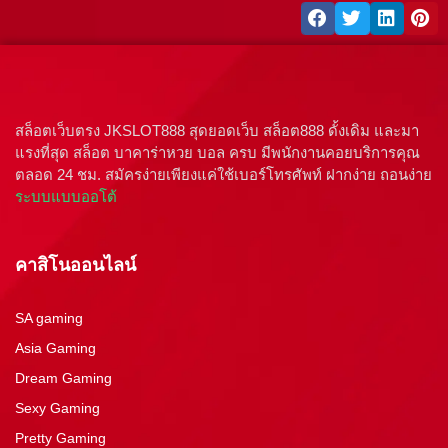
สล็อตเว็บตรง
JKSLOT888
สุดยอดเว็บ สล็อต888 ดั้งเดิม และมา
แรงที่สุด สล็อต บาคาร่าหวย บอล ครบ มีพนักงานคอยบริการคุณ
ตลอด 24 ชม. สมัครง่ายเพียงแค่ใช้เบอร์โทรศัพท์ ฝากง่าย ถอนง่าย
ระบบแบบออโต้
คาสิโนออนไลน์
SA gaming
Asia Gaming
Dream Gaming
Sexy Gaming
Pretty Gaming