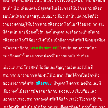
ลงเดิมพันเกมสล็อตออนไลน์กับ slot1688 ผู้ให้บริการเกมสล็อต
ชั้นนำ ที่ไม่เพียงแต่จะมีจุดเด่นในเรื่องการให้บริการเกมสล็อต
ออนไลน์หลากหลายรูปแบบอย่างเดียวเท่านั้น แต่เว็บไซต์ยัง
รวบรวมค่ายผู้ให้บริการเกมสล็อตออนไลน์เอาไว้อย่างมากมาย
ที่ล้วนเป็นค่ายชื่อดังทั้งสิ้น ดังนั้นทุกคนจะเลือกลงเดิมพันเกม
สล็อตออนไลน์ได้อย่างไม่มีเบื่อ เข้าถึงการเดิมพันได้ง่าย ๆ เพียง
สมัครสมาชิกกับ
ทางเข้า slot1668
โดยขั้นตอนการสมัคร
สมาชิกจะมีขั้นตอนการสมัครที่ไม่ยากและไม่ซับซ้อน
เพียงแค่เรามีโทรศัพท์มือถือและสัญญาณอินเทอร์เน็ต ก็
สามารถเข้าร่วมการเดิมพันได้ไม่ยาก เรียกได้ว่าเป็นอีกหนึ่ง
ช่องทางการเดิมพัน
สล็อต888
ที่ทุกคนไม่ควรมองข้ามเลยที
เดียว ทั้งนี้เมื่อเราสมัครสมาชิกกับ slot1688 เรียบร้อยแล้ว
นอกจากเราจะสามารถลงเดิมพันได้แล้ว เรายังมีโอกาสลุ้นรับ
เครดิตฟรีบนเว็บไซต์ได้อีกมากมาย ซึ่งเครดิตฟรีเหล่านี้สามารถ