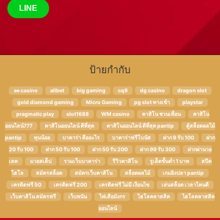
LINE
ป้ายกำกับ
ae casino
allbet
big gaming
cq9
dg casino
dragon slot
gold diamond gaming
Micro Gaming
pg slot ทางเข้า
playstar
pragmatic play
slot1688
WM casino
คาสิโน ชวนเพื่อน
คาสิโน
ออนไลน์777
คาสิโนออนไลน์ ดีที่สุด
คาสิโนออนไลน์ ดีที่สุด pantip
ตู้สล็อตผลไม้
pantip
ทุนน้อย
บาคาร่า คืออะไร
บาคาร่าฟรีโบนัส
ฝาก 9 รับ 100
ฝาก
20 รับ 100
ฝาก 50 รับ 100
ฝาก 50 รับ 200
ฝาก 99 รับ 300
ฝากผ่านวอ
เลท
มวยสเต็ป
รวมเว็บบาคาร่า
รีวิวคาสิโน
รูเล็ตขั้นต่ำ 1 บาท
สปีด
ไฮโล
สมัครสล็อต
สมัครเว็บคาสิโน
สล็อตผลไม้
เกมยิงปลา pantip
เครดิตฟรี 50
เครดิตฟรี 200
เครดิตฟรี ไม่มี เงื่อนไข
เล่นสล็อต เวลาไหนดี
เว็บคาสิโน สมัครฟรี
เว็บพนัน
ไพ่เสือมังกร
ไฮโลคลาสสิค
ไฮโลคลาสสิค
ออนไลน์