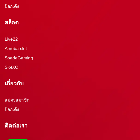
ป๊อกเด้ง
สล็อต
Live22
Ameba slot
SpadeGaming
SlotXO
เกี่ยวกับ
สมัครสมาชิก
ป๊อกเด้ง
ติดต่อเรา