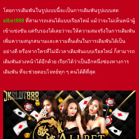
โดยการเดิมพันในรูปแบบนี้จะเป็นการเดิมพันรูปแบบสด
allbet888
ที่สามารถเล่นได้แบบเรียลไทม์ แม้ว่าจะไม่เห็นหน้าผู้
เข้าแข่งขัน แต่รับรองได้เลยว่าจะให้ความสมจริงในการเดิมพัน
เพิ่มความสนุกสนานและความตื่นเต้นในการเดิมพันได้เป็น
อย่างดี หรือหากใครที่ไม่มีเวลาเดิมพันแบบเรียลไทม์ ก็สามารถ
เดิมพันล่วงหน้าได้อีกด้วย เรียกได้ว่าเป็นอีกหนึ่งช่องทางการ
เดิมพัน ที่จะช่วยตอบโจทย์ทุก ๆ คนได้ดีที่สุด