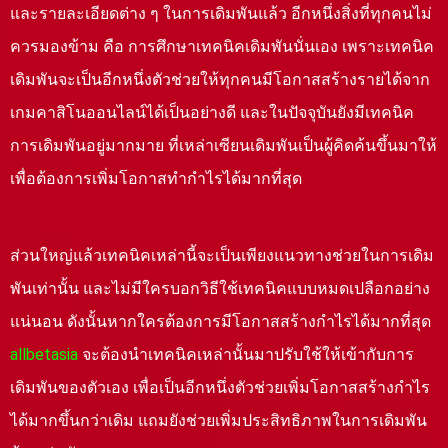
และรายละเอียดต่าง ๆ ในการเดิมพันแล้ว อีกหนึ่งสิ่งที่ทุกคนไม่
ควรมองข้าม คือ การศึกษาเทคนิคเดิมพันนั่นเอง เพราะเทคนิค
เดิมพันจะเป็นอีกหนึ่งตัวช่วยให้ทุกคนมีโอกาสสร้างรายได้จาก
เกมคาสิโนออนไลน์ได้เป็นอย่างดี และในปัจจุบันยังมีเทคนิค
การเดิมพันอยู่มากมาย ที่เหล่าเซียนเดิมพันเป็นผู้คิดค้นขึ้นมาให้
เพื่อต้องการเพิ่มโอกาสทำกำไรได้มากที่สุด
ส่วนใหญ่แล้วเทคนิคเหล่านี้จะเป็นเพียงแนวทางช่วยในการเดิม
พันเท่านั้น และไม่มีใครบอกวิธีใช้เทคนิคแบบหมดเปลือกอย่าง
แน่นอน ดังนั้นหากใครต้องการมีโอกาสสร้างกำไรได้มากที่สุด
allbetasia
จะต้องนำเทคนิคเหล่านั้นมาปรับใช้ให้เข้ากับการ
เดิมพันของตัวเอง เพื่อเป็นอีกหนึ่งตัวช่วยเพิ่มโอกาสสร้างกำไร
ได้มากขึ้นกว่าเดิม แถมยังช่วยเพิ่มประสิทธิภาพในการเดิมพัน