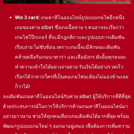
Win 3 card:
เกมคาสิโนออนไลน์รูปแบบเกมไพ่อีกหนึ่ง
เกมของค่าย allbet ซึ่งเกมนี้หลาย ๆ คนอาจจะเรียกว่า
เกมไพ่โป๊กเกอร์ ที่จะมีกฎกติกาและรูปแบบการเดิมพัน
เรียบง่าย ไม่ซับซ้อน เพราะเกมนี้จะมีลักษณะเดิมพัน
คล้ายคลึงกับเกมบาคาร่า และเสือมังกร ดังนั้นทุกคนจะ
ทำความเข้าใจได้อย่างง่ายดาย รับเงินได้อย่างรวดเร็ว
เรียกได้ว่าหากใครที่เป็นคอเกมไพ่จะต้องไม่มองข้ามเลย
ก็ว่าได้!
ลงเดิมพันเกมคาสิโนออนไลน์กับค่าย allbet ผู้ให้บริการที่ดีที่สุด
ด้วยประสบการณ์ในการให้บริการด้านเกมคาสิโนออนไลน์มา
อย่างยาวนาน ช่วยให้ทุกคนเลือกเกมเดิมพันได้มากที่สุด พร้อม
พัฒนารูปแบบเกมใหม่ ๆ ออกมาอยู่เสมอ เพื่อต้องการเพิ่มความ