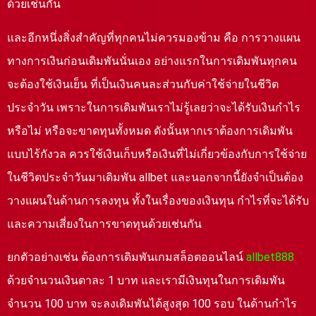
ด้วยเช่นกัน
และอีกหนึ่งสิ่งสำคัญที่ทุกคนไม่ควรมองข้าม คือ การวางแผน
ทางการเงินก่อนเดิมพันนั่นเอง อย่างแรกในการเดิมพันทุกคน
จะต้องใช้เงินเย็น ที่เป็นเงินคนละส่วนกับค่าใช้จ่ายในชีวิต
ประจำวัน เพราะในการเดิมพันเราไม่รู้เลยว่าจะได้รับเงินกำไร
หรือไม่ หรือจะขาดทุนทั้งหมด ดังนั้นหากเราต้องการเดิมพัน
แบบไร้กังวล ควรใช้เงินเก็บหรือเงินที่ไม่เกี่ยวข้องกับการใช้จ่าย
ในชีวิตประจำวันมาเดิมพัน allbet และนอกจากนี้ยังจำเป็นต้อง
วางแผนในด้านการลงทุน ทั้งในเรื่องของเงินทุน กำไรที่จะได้รับ
และความเสี่ยงในการขาดทุนด้วยเช่นกัน
ยกตัวอย่างเช่น ต้องการเดิมพันเกมสล็อตออนไลน์
allbet888
ด้วยจำนวนเงินตาละ 1 บาท และเรามีเงินทุนในการเดิมพัน
จำนวน 100 บาท จะลงเดิมพันได้สูงสุด 100 รอบ ในด้านกำไร