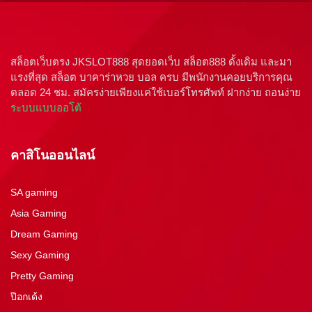
สล็อตเว็บตรง
JKSLOT888
สุดยอดเว็บ สล็อต888 ดั้งเดิม และมา
แรงที่สุด สล็อต บาคาร่าหวย บอล ครบ มีพนักงานคอยบริการคุณ
ตลอด 24 ชม. สมัครง่ายเพียงแค่ใช้เบอร์โทรศัพท์ ฝากง่าย ถอนง่าย
ระบบแบบออโต้
คาสิโนออนไลน์
SA gaming
Asia Gaming
Dream Gaming
Sexy Gaming
Pretty Gaming
ป๊อกเด้ง