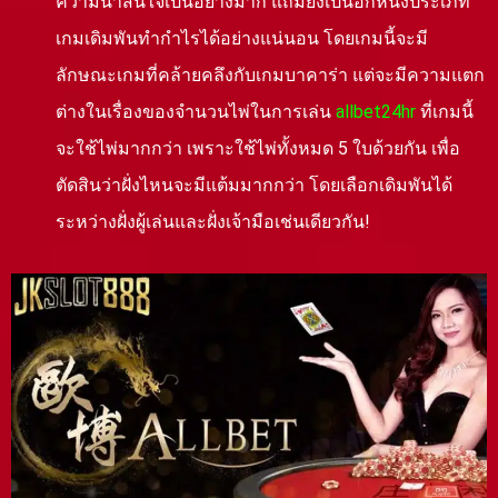
ความน่าสนใจเป็นอย่างมาก แถมยังเป็นอีกหนึ่งประเภท
เกมเดิมพันทำกำไรได้อย่างแน่นอน โดยเกมนี้จะมี
ลักษณะเกมที่คล้ายคลึงกับเกมบาคาร่า แต่จะมีความแตก
ต่างในเรื่องของจำนวนไพ่ในการเล่น
allbet24hr
ที่เกมนี้
จะใช้ไพ่มากกว่า เพราะใช้ไพ่ทั้งหมด 5 ใบด้วยกัน เพื่อ
ตัดสินว่าฝั่งไหนจะมีแต้มมากกว่า โดยเลือกเดิมพันได้
ระหว่างฝั่งผู้เล่นและฝั่งเจ้ามือเช่นเดียวกัน!