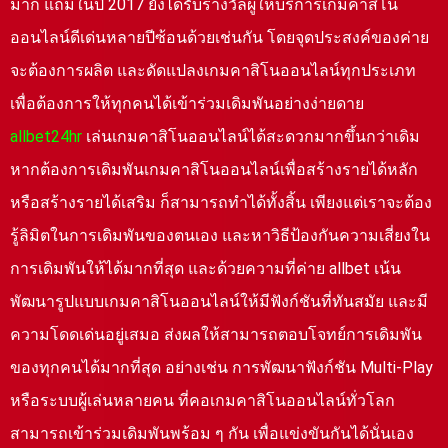
มาก แถมในปี 2017 ยังได้รับรางวัลผู้ให้บริการเกมคาสิโน
ออนไลน์ดีเด่นหลายปีซ้อนด้วยเช่นกัน โดยจุดประสงค์ของค่าย
จะต้องการผลิต และดัดแปลงเกมคาสิโนออนไลน์ทุกประเภท
เพื่อต้องการให้ทุกคนได้เข้าร่วมเดิมพันอย่างง่ายดาย
allbet24hr
เล่นเกมคาสิโนออนไลน์ได้สะดวกมากขึ้นกว่าเดิม
หากต้องการเดิมพันเกมคาสิโนออนไลน์เพื่อสร้างรายได้หลัก
หรือสร้างรายได้เสริม ก็สามารถทำได้ทั้งสิ้น เพียงแต่เราจะต้อง
รู้ลิมิตในการเดิมพันของตนเอง และหาวิธีป้องกันความเสี่ยงใน
การเดิมพันให้ได้มากที่สุด และด้วยความที่ค่าย allbet เน้น
พัฒนารูปแบบเกมคาสิโนออนไลน์ให้มีฟังก์ชันที่ทันสมัย และมี
ความโดดเด่นอยู่เสมอ ส่งผลให้สามารถตอบโจทย์การเดิมพัน
ของทุกคนได้มากที่สุด อย่างเช่น การพัฒนาฟังก์ชัน Multi-Play
หรือระบบผู้เล่นหลายคน ที่คอเกมคาสิโนออนไลน์ทั่วโลก
สามารถเข้าร่วมเดิมพันพร้อม ๆ กัน เพื่อแข่งขันกันได้นั่นเอง