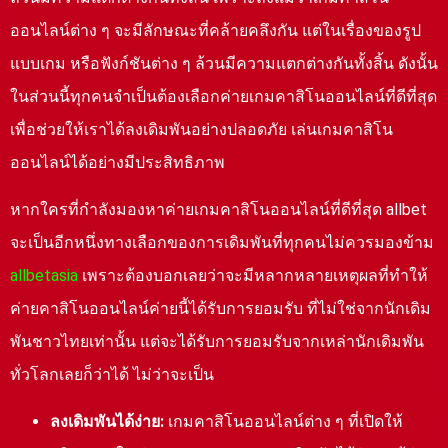
ออนไลน์ต่าง ๆ จะมีลักษณะที่คล้ายคลึงกัน แต่ในเรื่องของรูป
แบบเกม หรือฟังก์ชันต่าง ๆ ล้วนมีความแตกต่างกันทั้งสิ้น ดังนั้น
ในส่วนนี้ทุกคนจำเป็นต้องเลือกค่ายเกมคาสิโนออนไลน์ที่ดีที่สุด
เพื่อช่วยให้เราได้ลงเดิมพันอย่างปลอดภัย เล่นเกมคาสิโน
ออนไลน์ได้อย่างมีประสิทธิภาพ
หากใครที่กำลังมองหาค่ายเกมคาสิโนออนไลน์ที่ดีที่สุด allbet
จะเป็นอีกหนึ่งทางเลือกของการเดิมพันที่ทุกคนไม่ควรมองข้าม
allbetasia
เพราะต้องบอกเลยว่าจะมีหลากหลายเหตุผลที่ทำให้
ค่ายคาสิโนออนไลน์ค่ายนี้ได้รับการยอมรับ ที่ไม่ใช่จากนักเดิม
พันชาวไทยเท่านั้น แต่จะได้รับการยอมรับจากเหล่านักเดิมพัน
ทั่วโลกเลยก็ว่าได้ ไม่ว่าจะเป็น
ลงเดิมพันได้ง่าย:
เกมคาสิโนออนไลน์ต่าง ๆ ที่เปิดให้