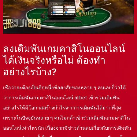
ลงเดิมพันเกมคาสิโนออนไลน์
ได้เงินจริงหรือไม่ ต้องทำ
อย่างไรบ้าง?
เชื่อว่าจะต้องเป็นอีกหนึ่งข้อสงสัยของหลาย ๆ คนเลยก็ว่าได้
ว่าการเดิมพันเกมคาสิโนออนไลน์ allbet เข้าร่วมเดิมพัน
อย่างไรให้มีโอกาสสร้างกำไรจากการเดิมพันได้มากที่สุด
เพราะในปัจจุบันหลาย ๆ คนไม่กล้าเข้าร่วมเดิมพันเกมคาสิโน
ออนไลน์เท่าไหร่นัก เนื่องจากมีข่าวด้านลบเกี่ยวกับการเดิมพัน