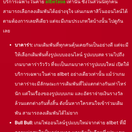
บริการเฉพาะในค่าย
allbetasia
เท่านั้น ซึ่งในส่วนนี้ทุกคน
สามารถเลือกลงเดิมพันได้อย่างจุใจ เล่นเกมคาสิโนออนไลน์ได้
ตามต้องการเลยทีเดียว แต่จะมีเกมประเภทใดบ้างนั้น ไปดูกัน
เลย
บาคาร่า:
เกมเดิมพันที่ทุกคนคุ้นเคยกันเป็นอย่างดี แต่จะมี
ให้เลือกเดิมพันทั้งรูปแบบออนไลน์ รูปแบบสด รวมไปถึง
เกมบาคาร่าวัววัว ที่จะเป็นเกมบาคาร่ารูปแบบใหม่ เปิดให้
บริการเฉพาะในค่าย allbet อย่างเดียวเท่านั้น แม้ว่าเกม
บาคาร่าจะมีลักษณะการเดิมพันที่ไม่แตกต่างกันเท่าไหร่
นัก แต่ในเรื่องของรูปแบบเกม และอัตราจ่ายเงินรางวัล
ล้วนแตกต่างกันทั้งสิ้น ดังนั้นหากใครสนใจเข้าร่วมเดิม
พัน สามารถลงเดิมพันได้ไม่ยาก
Bull Bull:
เกมไพ่ออนไลน์รูปแบบใหม่จากค่าย allbet ที่มี