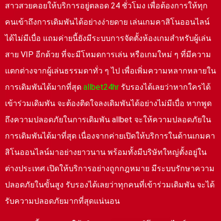
สาวสวยคอยให้บริการอยู่ตลอด 24 ชั่วโมง เพื่อต้องการให้ทุก
คนเข้าถึงการเดิมพันได้อย่างง่ายดาย เล่นเกมคาสิโนออนไลน์
ได้ไม่มีเบื่อ แถมค่ายนี้ยังมีระบบการจัดตั้งห้องเกมสำหรับผู้เล่น
สาย VIP อีกด้วย ที่จะมีโหมดการเล่น หรือเกมใหม่ ๆ ที่มีความ
แตกต่างจากผู้เล่นธรรมดาทั่ว ๆ ไป เพื่อเพิ่มความหลากหลายใน
การเดิมพันได้มากที่สุด
allbet24hr
รับรองได้เลยว่าหากใครได้
เข้าร่วมเดิมพัน จะต้องติดใจลงเดิมพันได้อย่างไม่มีเบื่อ หากพูด
ถึงความปลอดภัยในการเดิมพัน allbet จะให้ความปลอดภัยใน
การเดิมพันได้มาที่สุด เนื่องจากค่ายเปิดให้บริการในด้านเกมคา
สิโนออนไลน์มาอย่างยาวนาน พร้อมทั้งมีบริษัทใหญ่ตั้งอยู่ใน
ต่างประเทศ เปิดให้บริการอย่างถูกกฎหมาย มีระบบรักษาความ
ปลอดภัยในขั้นสูง รับรองได้เลยว่าทุกคนที่เข้าร่วมเดิมพัน จะได้
รับความปลอดภัยมากที่สุดแน่นอน