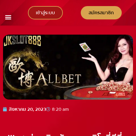
เข้าสู่ระบบ
สมัครสมาชิก
คาสิโนออนไลน์
สิงหาคม 20, 2023
8:20 am