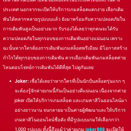
ประเทศ นอกจากจะเปิดให้บริการเกมสล็อตแตกง่าย เลือกเดิม
พันได้หลากหลายรูปแบบแล้ว ยังมาพร้อมกับความปลอดภัยใน
การเดิมพันสูงเป็นอย่างมาก รับรองได้เลยว่าทุกคนจะได้รับ
ความปลอดภัยในทุกรอบของการเดิมพันอย่างแน่นอน เพราะ
ฉะนั้นหากใครต้องการเดิมพันเกมสล็อตพรีเมียม มีโอกาสสร้าง
กำไรได้ทุกรอบของการเดิมพัน ควรเลือกเดิมพันเกมสล็อตค่าย
ไหนตอบโจทย์การเดิมพันได้ดีที่สุด ไปดูกันเลย
Joker:
เชื่อได้เลยว่าหากใครที่เป็นนักปั่นสล็อตรุ่นแรก ๆ
จะต้องรู้จักค่ายเกมนี้กันเป็นอย่างดีแน่นอน เนื่องจากค่าย
joker เปิดให้บริการเกมสล็อต และเกมคาสิโนออนไลน์มา
อย่างยาวนาน จนกลายมาเป็นค่ายผู้พัฒนาและให้บริการ
เกมคาสิโนออนไลน์ชื่อดัง ที่มีรูปแบบเกมให้เลือกกว่า
1,000 รูปแบบ ทั้งนี้ถึงแม้ว่าค่ายเกม
joker888
จะเปิดให้