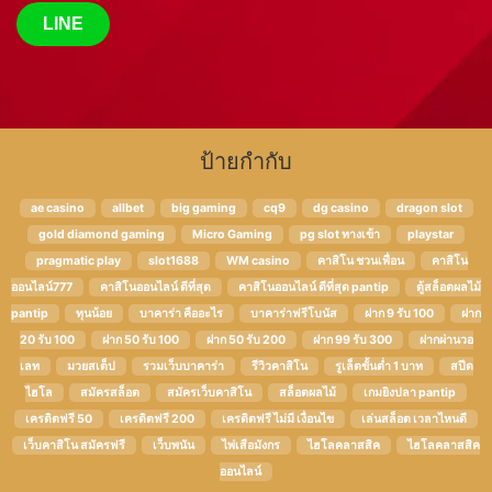
LINE
ป้ายกำกับ
ae casino
allbet
big gaming
cq9
dg casino
dragon slot
gold diamond gaming
Micro Gaming
pg slot ทางเข้า
playstar
pragmatic play
slot1688
WM casino
คาสิโน ชวนเพื่อน
คาสิโน
ออนไลน์777
คาสิโนออนไลน์ ดีที่สุด
คาสิโนออนไลน์ ดีที่สุด pantip
ตู้สล็อตผลไม้
pantip
ทุนน้อย
บาคาร่า คืออะไร
บาคาร่าฟรีโบนัส
ฝาก 9 รับ 100
ฝาก
20 รับ 100
ฝาก 50 รับ 100
ฝาก 50 รับ 200
ฝาก 99 รับ 300
ฝากผ่านวอ
เลท
มวยสเต็ป
รวมเว็บบาคาร่า
รีวิวคาสิโน
รูเล็ตขั้นต่ำ 1 บาท
สปีด
ไฮโล
สมัครสล็อต
สมัครเว็บคาสิโน
สล็อตผลไม้
เกมยิงปลา pantip
เครดิตฟรี 50
เครดิตฟรี 200
เครดิตฟรี ไม่มี เงื่อนไข
เล่นสล็อต เวลาไหนดี
เว็บคาสิโน สมัครฟรี
เว็บพนัน
ไพ่เสือมังกร
ไฮโลคลาสสิค
ไฮโลคลาสสิค
ออนไลน์