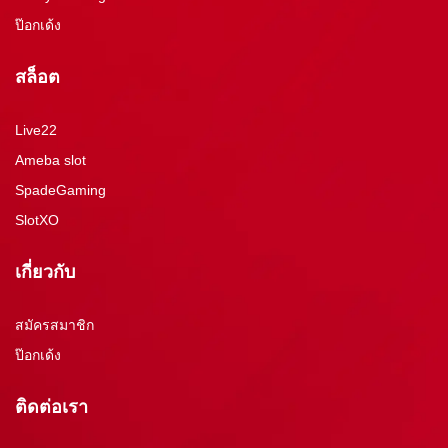
ป๊อกเด้ง
สล็อต
Live22
Ameba slot
SpadeGaming
SlotXO
เกี่ยวกับ
สมัครสมาชิก
ป๊อกเด้ง
ติดต่อเรา