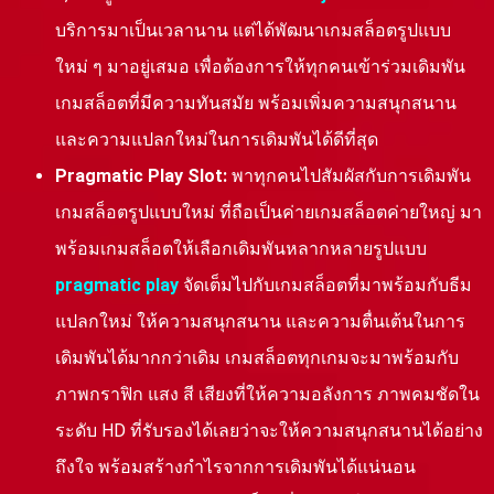
บริการมาเป็นเวลานาน แต่ได้พัฒนาเกมสล็อตรูปแบบ
ใหม่ ๆ มาอยู่เสมอ เพื่อต้องการให้ทุกคนเข้าร่วมเดิมพัน
เกมสล็อตที่มีความทันสมัย พร้อมเพิ่มความสนุกสนาน
และความแปลกใหม่ในการเดิมพันได้ดีที่สุด
Pragmatic Play Slot:
พาทุกคนไปสัมผัสกับการเดิมพัน
เกมสล็อตรูปแบบใหม่ ที่ถือเป็นค่ายเกมสล็อตค่ายใหญ่ มา
พร้อมเกมสล็อตให้เลือกเดิมพันหลากหลายรูปแบบ
pragmatic play
จัดเต็มไปกับเกมสล็อตที่มาพร้อมกับธีม
แปลกใหม่ ให้ความสนุกสนาน และความตื่นเต้นในการ
เดิมพันได้มากกว่าเดิม เกมสล็อตทุกเกมจะมาพร้อมกับ
ภาพกราฟิก แสง สี เสียงที่ให้ความอลังการ ภาพคมชัดใน
ระดับ HD ที่รับรองได้เลยว่าจะให้ความสนุกสนานได้อย่าง
ถึงใจ พร้อมสร้างกำไรจากการเดิมพันได้แน่นอน