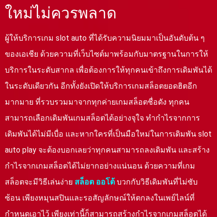
ใหม่ไม่ควรพลาด
ผู้ให้บริการเกม slot auto ที่ได้รับความนิยมมาเป็นอันดับต้น ๆ
ของเอเชีย ด้วยความที่เว็บไซต์มาพร้อมกับมาตรฐานในการให้
บริการในระดับสากล เพื่อต้องการให้ทุกคนเข้าถึงการเดิมพันได้
ในระดับเดียวกัน อีกทั้งยังเปิดให้บริการเกมสล็อตยอดฮิตอีก
มากมาย ที่รวบรวมมาจากทุกค่ายเกมสล็อตชื่อดัง ทุกคน
สามารถเลือกเดิมพันเกมสล็อตได้อย่างจุใจ ทำกำไรจากการ
เดิมพันได้ไม่มีเบื่อ และหากใครที่เป็นมือใหม่ในการเดิมพัน slot
auto play จะต้องบอกเลยว่าทุกคนสามารถลงเดิมพัน และสร้าง
กำไรจากเกมสล็อตได้ไม่ยากอย่างแน่นอน ด้วยความที่เกม
สล็อตจะมีวิธีเล่นง่าย
สล็อต ออโต้
บวกกับวิธีเดิมพันที่ไม่ซับ
ซ้อน เพียงหมุนสปินและรอสัญลักษณ์ให้ตกลงในเพย์ไลน์ที่
กำหนดเอาไว้ เพียงเท่านี้ก็สามารถสร้างกำไรจากเกมสล็อตได้