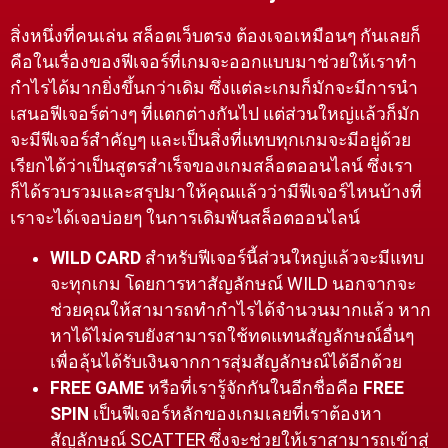
สิ่งหนึ่งที่คนเล่น สล็อตเว็บตรง ต้องเจอเหมือนๆ กันเลยก็
คือในเรื่องของฟีเจอร์ที่เกมจะออกแบบมาช่วยให้เราทำ
กำไรได้มากยิ่งขึ้นกว่าเดิม ซึ่งแต่ละเกมก็มักจะมีการนำ
เสนอฟีเจอร์ต่างๆ ที่แตกต่างกันไป แต่ส่วนใหญ่แล้วก็มัก
จะมีฟีเจอร์สำคัญๆ และเป็นสิ่งที่แทบทุกเกมจะมีอยู่ด้วย
เรียกได้ว่าเป็นสูตรสำเร็จของเกมสล็อตออนไลน์ ซึ่งเรา
ก็ได้รวบรวมและสรุปมาให้คุณแล้วว่ามีฟีเจอร์ไหนบ้างที่
เราจะได้เจอบ่อยๆ ในการเดิมพันสล็อตออนไลน์
WILD CARD
สำหรับฟีเจอร์นี้ส่วนใหญ่แล้วจะมีแทบ
จะทุกเกม โดยการหาสัญลักษณ์ WILD นอกจากจะ
ช่วยคุณให้สามารถทำกำไรได้จำนวนมากแล้ว หาก
หาได้ไม่ครบยังสามารถใช้ทดแทนสัญลักษณ์อื่นๆ
เพื่อลุ้นได้รับเงินจากการสุ่มสัญลักษณ์ได้อีกด้วย
FREE GAME
หรือที่เรารู้จักกันในอีกชื่อคือ
FREE
SPIN
เป็นฟีเจอร์หลักของเกมเลยที่เราต้องหา
สัญลักษณ์ SCATTER ซึ่งจะช่วยให้เราสามารถเข้าสู่