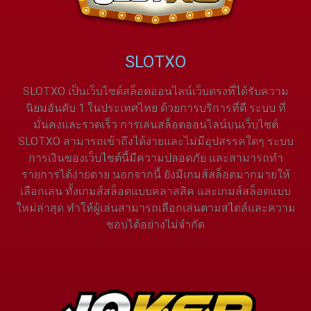
SLOTXO
SLOTXO เป็นเว็บไซต์สล็อตออนไลน์เว็บตรงที่ได้รับความ
นิยมอันดับ 1 ในประเทศไทย ด้วยการบริการที่ดี ระบบ ที่
มั่นคงและรวดเร็ว การเล่นสล็อตออนไลน์บนเว็บไซต์
SLOTXO สามารถเข้าถึงได้ง่ายและไม่มีอุปสรรคใดๆ ระบบ
การเงินของเว็บไซต์นี้มีความปลอดภัย และสามารถทำ
รายการได้ง่ายดาย นอกจากนี้ ยังมีเกมส์สล็อตมากมายให้
เลือกเล่น ทั้งเกมส์สล็อตแบบคลาสสิค และเกมส์สล็อตแบบ
ใหม่ล่าสุด ทำให้ผู้เล่นสามารถเลือกเล่นตามสไตล์และความ
ชอบได้อย่างไม่จำกัด