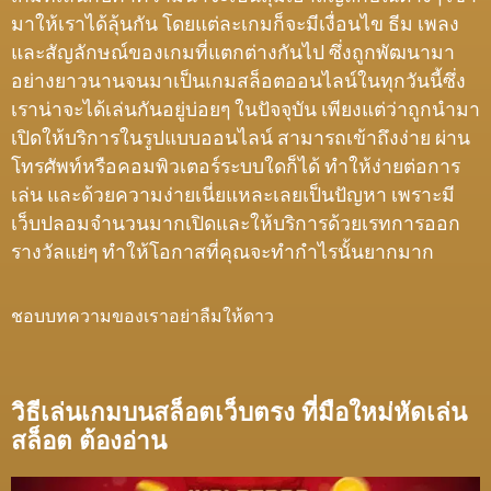
มาให้เราได้ลุ้นกัน โดยแต่ละเกมก็จะมีเงื่อนไข ธีม เพลง
และสัญลักษณ์ของเกมที่แตกต่างกันไป ซึ่งถูกพัฒนามา
อย่างยาวนานจนมาเป็นเกมสล็อตออนไลน์ในทุกวันนี้ซึ่ง
เราน่าจะได้เล่นกันอยู่บ่อยๆ ในปัจจุบัน เพียงแต่ว่าถูกนำมา
เปิดให้บริการในรูปแบบออนไลน์ สามารถเข้าถึงง่าย ผ่าน
โทรศัพท์หรือคอมพิวเตอร์ระบบใดก็ได้ ทำให้ง่ายต่อการ
เล่น และด้วยความง่ายเนี่ยแหละเลยเป็นปัญหา เพราะมี
เว็บปลอมจำนวนมากเปิดและให้บริการด้วยเรทการออก
รางวัลแย่ๆ ทำให้โอกาสที่คุณจะทำกำไรนั้นยากมาก
ชอบบทความของเราอย่าลืมให้ดาว
วิธีเล่นเกมบนสล็อตเว็บตรง ที่มือใหม่หัดเล่น
สล็อต ต้องอ่าน