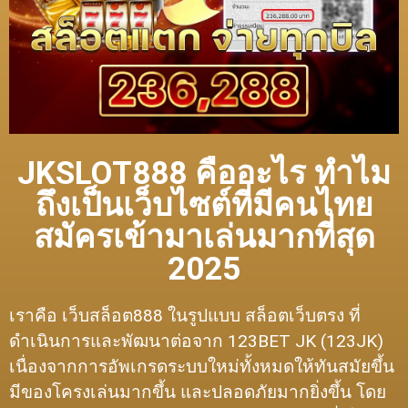
JKSLOT888 คืออะไร ทำไม
ถึงเป็นเว็บไซต์ที่มีคนไทย
สมัครเข้ามาเล่นมากที่สุด
2025
เราคือ เว็บสล็อต888 ในรูปแบบ สล็อตเว็บตรง ที่
ดำเนินการและพัฒนาต่อจาก 123BET JK (123JK)
เนื่องจากการอัพเกรดระบบใหม่ทั้งหมดให้ทันสมัยขึ้น
มีของโครงเล่นมากขึ้น และปลอดภัยมากยิ่งขึ้น โดย