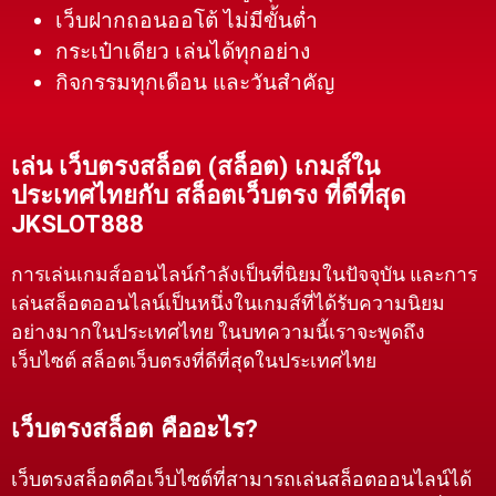
เว็บฝากถอนออโต้ ไม่มีขั้นต่ำ
กระเป๋าเดียว เล่นได้ทุกอย่าง
กิจกรรมทุกเดือน และวันสำคัญ
เล่น เว็บตรงสล็อต (สล็อต) เกมส์ใน
ประเทศไทยกับ สล็อตเว็บตรง ที่ดีที่สุด
JKSLOT888
การเล่นเกมส์ออนไลน์กำลังเป็นที่นิยมในปัจจุบัน และการ
เล่นสล็อตออนไลน์เป็นหนึ่งในเกมส์ที่ได้รับความนิยม
อย่างมากในประเทศไทย ในบทความนี้เราจะพูดถึง
เว็บไซต์ สล็อตเว็บตรงที่ดีที่สุดในประเทศไทย
เว็บตรงสล็อต คืออะไร?
เว็บตรงสล็อตคือเว็บไซต์ที่สามารถเล่นสล็อตออนไลน์ได้