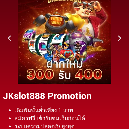
JKslot888 Promotion
เดิมพันขั้นต่ำเพียง 1 บาท
สมัครฟรี เข้ารับชมเว็บก่อนได้
ระบบความปลอดภัยสูงสุด