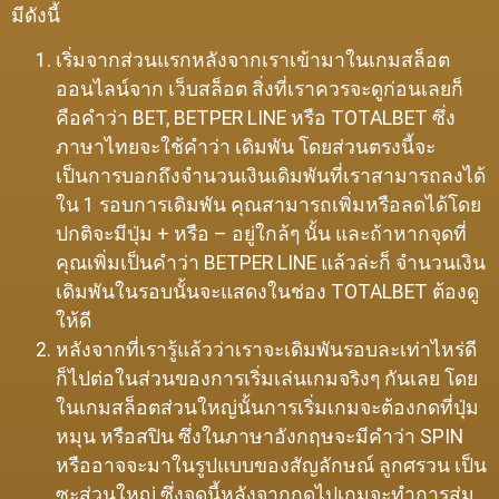
มีดังนี้
เริ่มจากส่วนแรกหลังจากเราเข้ามาในเกมสล็อต
ออนไลน์จาก เว็บสล็อต สิ่งที่เราควรจะดูก่อนเลยก็
คือคำว่า BET, BETPER LINE หรือ TOTALBET ซึ่ง
ภาษาไทยจะใช้คำว่า เดิมพัน โดยส่วนตรงนี้จะ
เป็นการบอกถึงจำนวนเงินเดิมพันที่เราสามารถลงได้
ใน 1 รอบการเดิมพัน คุณสามารถเพิ่มหรือลดได้โดย
ปกติจะมีปุ่ม + หรือ – อยู่ใกล้ๆ นั้น และถ้าหากจุดที่
คุณเพิ่มเป็นคำว่า BETPER LINE แล้วล่ะก็ จำนวนเงิน
เดิมพันในรอบนั้นจะแสดงในช่อง TOTALBET ต้องดู
ให้ดี
หลังจากที่เรารู้แล้วว่าเราจะเดิมพันรอบละเท่าไหร่ดี
ก็ไปต่อในส่วนของการเริ่มเล่นเกมจริงๆ กันเลย โดย
ในเกมสล็อตส่วนใหญ่นั้นการเริ่มเกมจะต้องกดที่ปุ่ม
หมุน หรือสปิน ซึ่งในภาษาอังกฤษจะมีคำว่า SPIN
หรืออาจจะมาในรูปแบบของสัญลักษณ์ ลูกศรวน เป็น
ซะส่วนใหญ่ ซึ่งจุดนี้หลังจากกดไปเกมจะทำการสุ่ม