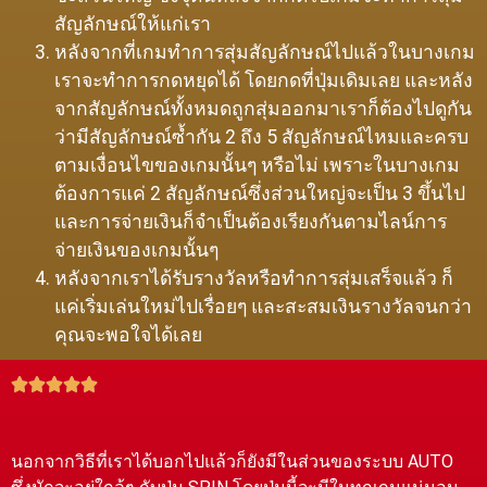
สัญลักษณ์ให้แก่เรา
หลังจากที่เกมทำการสุ่มสัญลักษณ์ไปแล้วในบางเกม
เราจะทำการกดหยุดได้ โดยกดที่ปุ่มเดิมเลย และหลัง
จากสัญลักษณ์ทั้งหมดถูกสุ่มออกมาเราก็ต้องไปดูกัน
ว่ามีสัญลักษณ์ซ้ำกัน 2 ถึง 5 สัญลักษณ์ไหมและครบ
ตามเงื่อนไขของเกมนั้นๆ หรือไม่ เพราะในบางเกม
ต้องการแค่ 2 สัญลักษณ์ซึ่งส่วนใหญ่จะเป็น 3 ขึ้นไป
และการจ่ายเงินก็จำเป็นต้องเรียงกันตามไลน์การ
จ่ายเงินของเกมนั้นๆ
หลังจากเราได้รับรางวัลหรือทำการสุ่มเสร็จแล้ว ก็
แค่เริ่มเล่นใหม่ไปเรื่อยๆ และสะสมเงินรางวัลจนกว่า
คุณจะพอใจได้เลย





นอกจากวิธีที่เราได้บอกไปแล้วก็ยังมีในส่วนของระบบ AUTO