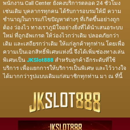
พนักงาน Call Center ยังคงบริการตลอด 24 ชั่วโมง
เช่นเดิม บุคลากรทุกคน ได้รับการอบรมให้มี ความ
ชำนาญในการแก้ไขปัญหาต่างๆ ที่เกิดขึ้นอย่างถูก
ต้อง ว่องไว ทางเราภูมิใจอย่างยิ่งที่ได้นำเสนอระบบ
ใหม่ ที่ถูกอัพเกรด ให้ว่องไวกว่าเดิม ปลอดภัยกว่า
เดิม และเสถียรกว่าเดิม ให้แก่ลูกค้าทุกท่าน โดยเพื่อ
ความเป็นเอกสิทธิ์พิเศษแห่งนี้ จึงได้เพิ่มช่องทางเล่น
พิเศษเป็น
JKSlot888
สำหรับลูกค้าอีกระดับที่ใช้
บริการ เพื่อแยกการให้บริการเป็นพิเศษ และไว้วางใจ
ได้มากกว่ารูปแบบเดิมแก่สมาชิกทุกท่าน มา ณ ที่นี้