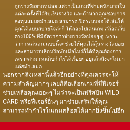
ถูกรางวัลยากหน่อย แต่ว่าเป็นเกมที่จ่ายหนักมากใน
แต่ละครั้งที่ได้รับเงินรางวัล และถ้าหากคุณชอบการ
ลงทุนแบบสม่ำเสมอ สามารถเปิดระบบออโต้เล่นให้
คุณได้แบบสบายใจล่ะก็ ให้ลองไปเล่นเกม สล็อตเว็บ
ตรง100% ที่มีอัตราการจ่ายรางวัลบ่อยๆ ดู เพราะ
ว่าการเล่นเกมแบบนี้จะช่วยให้คุณได้ลุ้นรางวัลบ่อย
และสามารถเลิกหรือพักเมื่อไหร่ก็ได้ที่คุณต้องการ
เพราะสามารถเก็บกำไรได้เรื่อยๆ อยู่แล้วถึงจะไม่มา
แต่สม่ำเสมอ
นอกจากสิ่งเหล่านี้แล้วอีกอย่างที่คุณควรจะให้
ความสำคัญมากๆ เลยก็คือเลือกเกมที่มีฟีเจอร์
ช่วยเหลือคุณเยอะๆ ไม่ว่าจะเป็นฟรีสปิน WILD
CARD หรือฟีเจอร์อื่นๆ มาช่วยเสริมให้คุณ
สามารถทำกำไรในเกมสล็อตได้มากยิ่งขึ้นไปอีก