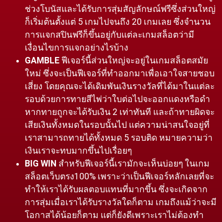
ช่วงโบนัสและได้รับการสุ่มสัญลักษณ์ฟรีซึ่งส่วนใหญ่
ก็เริ่มต้นตั้งแต่ 5 เกมไปจนถึง 20 เกมเลย ซึ่งจำนวน
การแจกสปินฟรีก็ขึ้นอยู่กับแต่ละเกมสล็อตว่ามี
เงื่อนไขการแจกอย่างไรบ้าง
GAMBLE
ฟีเจอร์นี้ส่วนใหญ่จะอยู่ในเกมสล็อตสมัย
ใหม่ ซึ่งจะเป็นฟีเจอร์ที่ทำออกมาเพื่อเอาใจสายชอบ
เสี่ยง โดยคุณจะได้เดิมพันเงินรางวัลที่ได้มาในแต่ละ
รอบด้วยการทายสีไพ่ว่าใบต่อไปจะออกแดงหรือดำ
หากทายถูกจะได้รับเงิน 2 เท่าทันที และถ้าทายผิดจะ
เสียเงินทั้งหมดในรอบนั้นไป แต่ความน่าสนใจอยู่ที่
เราสามารถทายได้ทั้งหมด 5 รอบติด หมายความว่า
เงินเราจะทบมากขึ้นไปเรื่อยๆ
BIG WIN
สำหรับฟีเจอร์นี้เรามักจะเห็นบ่อยๆ ในเกม
สล็อตเว็บตรง100% เพราะว่าเป็นฟีเจอร์หลักเลยที่จะ
ทำให้เราได้รับผลตอบแทนที่มากขึ้น ซึ่งจะเกิดจาก
การสุ่มเมื่อเราได้รับรางวัลใดก็ตาม เกมถึงแม้ว่าจะมี
โอกาสได้น้อยก็ตาม แต่ก็ยังดีเพราะเราไม่ต้องทำ