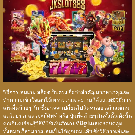
วิธีการเล่นเกม สล็อตเว็บตรง ถือว่าสำคัญมากหากคุณจะ
ทำความเข้าใจเอาไว้เพราะว่าแต่ละเกมก็ล้วนแต่มีวิธีการ
เล่นที่คล้ายๆ กัน ซึ่งอาจจะเปลี่ยนไปนิดหน่อย แล้วแต่เกม
แต่โดยรวมแล้วจะมีศัพท์ หรือ ปุ่มที่คล้ายๆ กันทั้งนั้น ดังนั้น
คุณก็แค่เรียนรู้วิธีที่ใช้เล่นสักเกมที่มีรูปแบบครอบคลุม
ทั้งหมด ก็สามารถเล่นเป็นได้ทุกเกมแล้ว ซึ่งวิธีการเล่นจะ