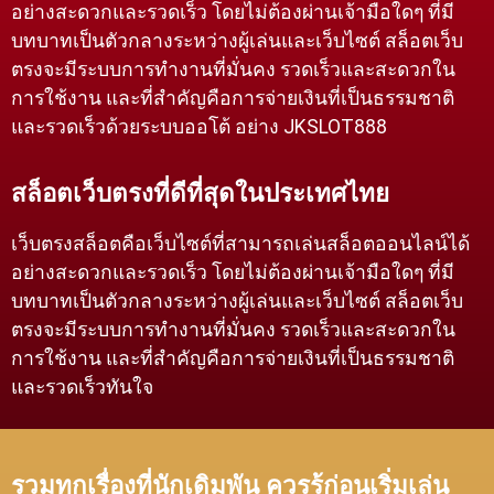
อย่างสะดวกและรวดเร็ว โดยไม่ต้องผ่านเจ้ามือใดๆ ที่มี
บทบาทเป็นตัวกลางระหว่างผู้เล่นและเว็บไซต์ สล็อตเว็บ
ตรงจะมีระบบการทำงานที่มั่นคง รวดเร็วและสะดวกใน
การใช้งาน และที่สำคัญคือการจ่ายเงินที่เป็นธรรมชาติ
และรวดเร็วด้วยระบบออโต้ อย่าง JKSLOT888
สล็อตเว็บตรงที่ดีที่สุดในประเทศไทย
เว็บตรงสล็อตคือเว็บไซต์ที่สามารถเล่นสล็อตออนไลน์ได้
อย่างสะดวกและรวดเร็ว โดยไม่ต้องผ่านเจ้ามือใดๆ ที่มี
บทบาทเป็นตัวกลางระหว่างผู้เล่นและเว็บไซต์ สล็อตเว็บ
ตรงจะมีระบบการทำงานที่มั่นคง รวดเร็วและสะดวกใน
การใช้งาน และที่สำคัญคือการจ่ายเงินที่เป็นธรรมชาติ
และรวดเร็วทันใจ
รวมทุกเรื่องที่นักเดิมพัน ควรรู้ก่อนเริ่มเล่น