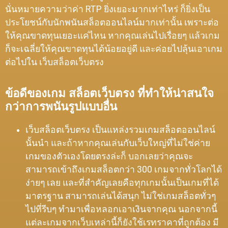
นั่นหมายความว่าค่า RTP ยิ่งเยอะมากเท่าไหร่ ก็ยิ่งเป็น
ประโยชน์กับนักพนันสล็อตออนไลน์มากเท่านั้น เพราะต่อ
ให้คุณขาดทุนเยอะแค่ไหน หากคุณเล่นไปเรื่อยๆ แล้วเกม
ก็จะเฉลี่ยให้คุณขาดทุนได้น้อยอยู่ดี และค่อยไปลุ้นเอาเกม
ต่อไปใน เว็บสล็อตเว็บตรง
ข้อดีของเกม สล็อตเว็บตรง ที่ทำให้น่าสนใจ
กว่าการพนันรูปแบบอื่น
เว็บสล็อตเว็บตรง เป็นแหล่งรวมเกมสล็อตออนไลน์
นั้นนำ และถ้าหากคุณเล่นกับเว็บใหญ่ที่ไม่ใช่ค่าย
เกมของตัวเองโดยตรงล่ะก็ บอกเลยว่าคุณจะ
สามารถเข้าถึงเกมสล็อตกว่า 300 เกมจากทั่วโลกได้
ง่ายๆ เลย และที่สำคัญเลยคือทุกเกมนั้นเป็นเกมที่ได้
มาตรฐาน สามารถเล่นได้สนุก ไม่ใช่เกมสล็อตทั่วๆ
ไปที่รีบๆ ทำมาเพื่อหลอกเอาเงินจากคุณ นอกจากนี้
แต่ละเกมจากเว็บเหล่านี้ก็ยังใช้เรทราคาที่ถูกต้อง มี