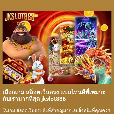
เลือกเกม สล็อตเว็บตรง แบบไหนดีที่เหมาะ
กับเรามากที่สุด jkslot888
ในเกม สล็อตเว็บตรง สิ่งที่สำคัญมากเลยสิ่งหนึ่งที่คุณควร