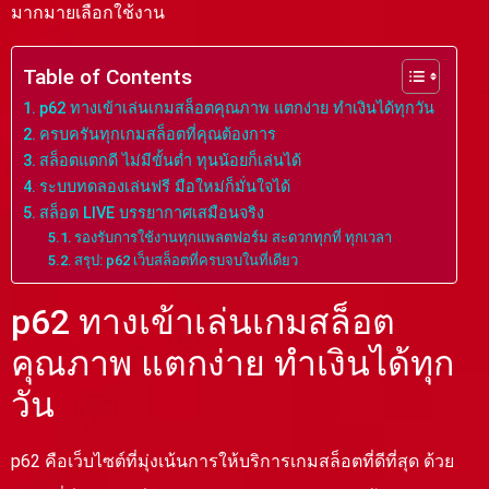
มากมายเลือกใช้งาน
Table of Contents
p62 ทางเข้าเล่นเกมสล็อตคุณภาพ แตกง่าย ทำเงินได้ทุกวัน
ครบครันทุกเกมสล็อตที่คุณต้องการ
สล็อตแตกดี ไม่มีขั้นต่ำ ทุนน้อยก็เล่นได้
ระบบทดลองเล่นฟรี มือใหม่ก็มั่นใจได้
สล็อต LIVE บรรยากาศเสมือนจริง
รองรับการใช้งานทุกแพลตฟอร์ม สะดวกทุกที่ ทุกเวลา
สรุป: p62 เว็บสล็อตที่ครบจบในที่เดียว
p62 ทางเข้าเล่นเกมสล็อต
คุณภาพ แตกง่าย ทำเงินได้ทุก
วัน
p62 คือเว็บไซต์ที่มุ่งเน้นการให้บริการเกมสล็อตที่ดีที่สุด ด้วย