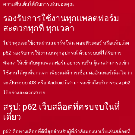
ความตื่นเต้นให้กับการเล่นของคุณ
รองรับการใช้งานทุกแพลตฟอร์ม
สะดวกทุกที่ ทุกเวลา
ไม่ว่าคุณจะใช้งานผ่านสมาร์ทโฟน คอมพิวเตอร์ หรือแท็บเล็ต
p62 รองรับการใช้งานบนทุกอุปกรณ์ ด้วยระบบที่ได้รับการ
พัฒนาให้เข้ากับทุกแพลตฟอร์มอย่างราบรื่น ผู้เล่นสามารถเข้า
ใช้งานได้ทุกที่ทุกเวลา เพียงแค่มีการเชื่อมต่ออินเทอร์เน็ต ไม่ว่า
จะเป็นระบบ iOS หรือ Android ก็สามารถเข้าถึงบริการของ p62
ได้อย่างสะดวกสบาย
สรุป: p62 เว็บสล็อตที่ครบจบในที่
เดียว
p62 คือทางเลือกที่ดีที่สุดสำหรับผู้ที่กำลังมองหาเว็บเล่นสล็อตที่