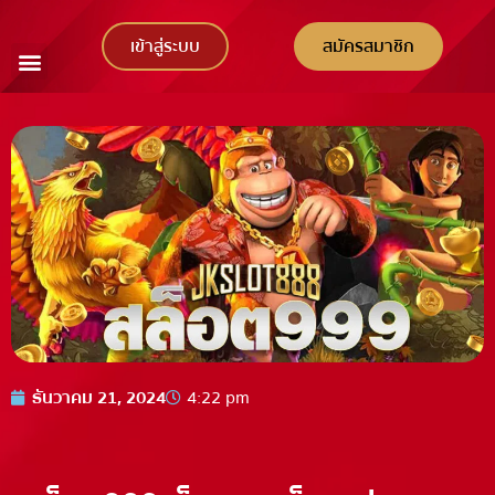
เข้าสู่ระบบ
สมัครสมาชิก
คาสิโนออนไลน์
ธันวาคม 21, 2024
4:22 pm