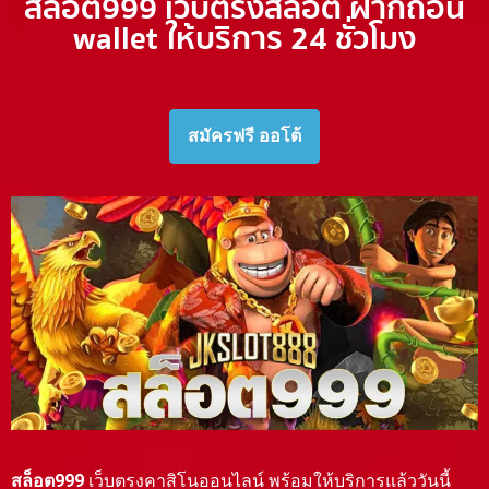
สล็อต999 เว็บตรงสล็อต ฝากถอน
wallet ให้บริการ 24 ชั่วโมง
สมัครฟรี ออโต้
สล็อต999
เว็บตรงคาสิโนออนไลน์ พร้อมให้บริการแล้ววันนี้