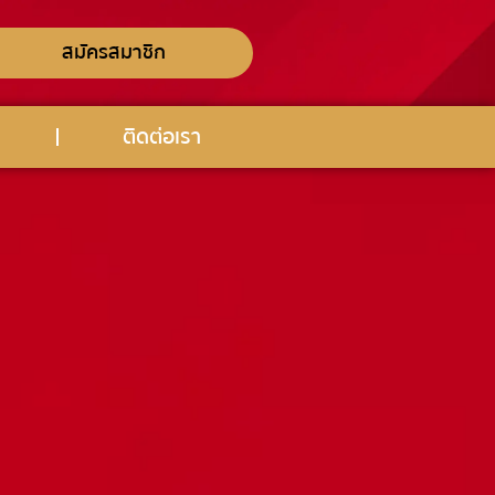
สมัครสมาชิก
ติดต่อเรา