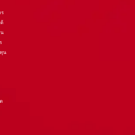
าร
ด้
่น
ร
ทุน
ิด