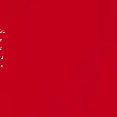
งิน
อก
ี่
็น
ใน