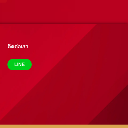
ติดต่อเรา
LINE