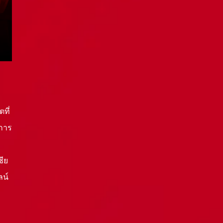
ที่
ิการ
ชีย
ลน์