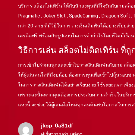
บริการ สล็อตไม่เทิร์น ให้กับนักลงทุนที่มีใจรักกับเกมสล็อ
Pragmatic , Joker Slot , SpadeGaming , Dragoon Soft , 
กว่า 20 ค่าย ที่มีวิธีในการวางเงินเดิมพันได้อย่างเรียบ
เครดิตฟรี พร้อมกับรูปแบบในการทำกำไรโดยที่ไม่มีเงื่อน
วิธีการเล่น สล็อตไม่ติดเทิร์น ที่ถู
การเข้าไปร่วมสนุกและเข้าไปวางเงินเดิมพันกับเกม สล็อตไม
ให้ผู้เล่นคนใดที่มีงบน้อย ต้องการทุนเพื่อเข้าไปลุ้นรอบช
ในการวางเงินเดิมพันได้อย่างเรียบง่าย ใช้ระยะเวลาเพี
เพราะฉะนั้นหากคุณต้องการประสบความสำเร็จในบริการ ก
แห่งนี้ จะช่วยให้ผู้เล่นมือใหม่ทุกคนค้นพบโอกาสในการส
jkop_0a81df
ผู้เชี่ยวชาญด้านสล็อต