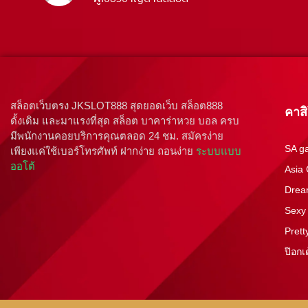
สล็อตเว็บตรง
JKSLOT888
สุดยอดเว็บ สล็อต888
คาส
ดั้งเดิม และมาแรงที่สุด สล็อต บาคาร่าหวย บอล ครบ
มีพนักงานคอยบริการคุณตลอด 24 ชม. สมัครง่าย
SA g
เพียงแค่ใช้เบอร์โทรศัพท์ ฝากง่าย ถอนง่าย
ระบบแบบ
ออโต้
Asia
Drea
Sexy
Pret
ป๊อกเ