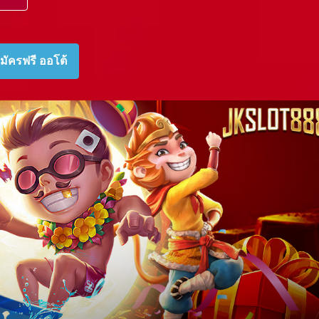
มัครฟรี ออโต้