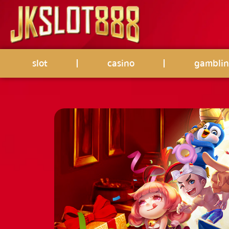
slot
casino
gambli