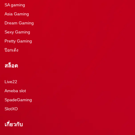
SA gaming
Asia Gaming
Dream Gaming
Sexy Gaming
Pretty Gaming
ป๊อกเด้ง
สล็อต
Live22
Ameba slot
SpadeGaming
SlotXO
เกี่ยวกับ