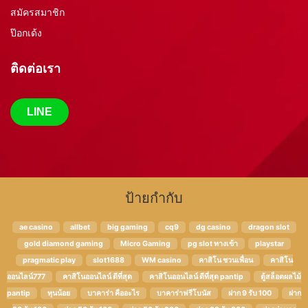
สมัครสมาชิก
ป๊อกเด้ง
ติดต่อเรา
LINE
ป้ายกำกับ
ae casino
allbet
big gaming
cq9
dg casino
dragon slot
gold diamond gaming
Micro Gaming
pg slot ทางเข้า
playstar
pragmatic play
slot1688
WM casino
คาสิโน ชวนเพื่อน
คาสิโน
ออนไลน์777
คาสิโนออนไลน์ ดีที่สุด
คาสิโนออนไลน์ ดีที่สุด pantip
ตู้สล็อตผลไม้
pantip
ทุนน้อย
บาคาร่า คืออะไร
บาคาร่าฟรีโบนัส
ฝาก 9 รับ 100
ฝาก