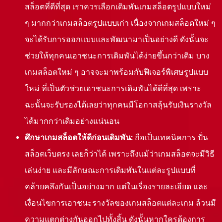
สล็อตที่ดีที่สุด เราควรเลือกเดิมพันเกมสล็อตรูปแบบใหม่
ๆ มากกว่าเกมสล็อตรูปแบบเก่า เนื่องจากเกมสล็อตใหม่ ๆ
จะได้รับการออกแบบและพัฒนามาเป็นอย่างดี ดังนั้นจะ
ช่วยให้ทุกคนเอาชนะการเดิมพันได้ง่ายขึ้นกว่าเดิม บาง
เกมสล็อตใหม่ ๆ อาจจะมาพร้อมกับฟีเจอร์พิเศษรูปแบบ
ใหม่ ที่เป็นตัวช่วยเอาชนะการเดิมพันได้ดีที่สุด เพราะ
ฉะนั้นจะรับรองได้เลยว่าทุกคนมีโอกาสลุ้นรับเงินรางวัล
ได้มากกว่าเดิมอย่างแน่นอน
ศึกษาเกมสล็อตให้ดีก่อนเดิมพัน:
ถือเป็นเทคนิคการ ปั่น
สล็อตเว็บตรง เลยก็ว่าได้ เพราะถึงแม้ว่าเกมสล็อตจะมีวิธี
เล่นง่าย และมีลักษณะการเดิมพันในแต่ละรูปแบบที่
คล้ายคลึงกันเป็นอย่างมาก แต่ในเรื่องรายละเอียด และ
เงื่อนไขการเอาชนะรางวัลของเกมสล็อตแต่ละเกม ล้วนมี
ความแตกต่างกันออกไปทั้งสิ้น ดังนั้นหากใครต้องการ