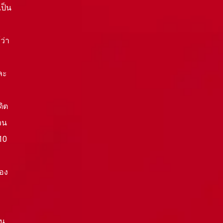
เป็น
ว่า
ละ
ดิต
วน
 10
้อง
่น