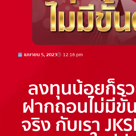
เมษายน 5, 2023
12:16 pm
ลงทุนน้อยก็รว
ฝากถอนไม่มีขั้น
จริง กับเรา JK