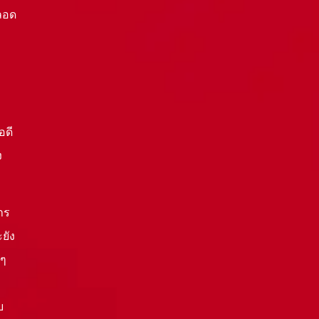
ลอด
อดี
ง
าร
ยัง
กๆ
บ