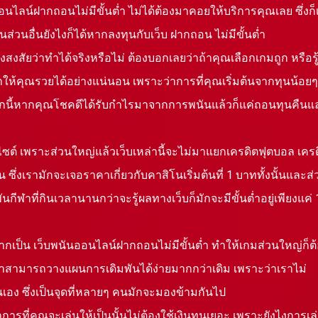
อนไลน์ฝากถอนไม่มีขั้นต่ำ
ไม่ได้ต้องมาคอยให้บริการคุณเลย ซึ่งก็
นอื่นยังไงก็ได้หากลงทุนกับเว็บ ฝากถอน ไม่มีขั้นต่ำ
สงสัยว่าทำได้จริงหรือไม่ ต้องบอกเลยว่าถ้าคุณเลือกเกมถูก หรือรู้
ำให้คุณรวยได้อย่างแน่นอน เพราะว่าการที่คุณเริ่มต้นจากทุนน้อยๆ
ากนี้หากคุณโชคดีได้รับกำไรมาจากการพนันแล้วก็แค่ถอนทุนคืนแ
บไซต์ เพราะส่วนใหญ่แล้วเว็บเหล่านี้จะไม่มาแยกเครดิตฟุตบอล เคร
ซึ่งเรามักจะเจอราคาเกี่ยวกับคาสิโนเริ่มต้นที่ 1 บาททั้งนั้นและส่
นกีฬาที่กินเวลานานกว่าจะรู้ผลทางเว็บก็มักจะมีขั้นต่ำอยู่เพียงแค่
จากเป็น
เว็บพนันออนไลน์ฝากถอนไม่มีขั้นต่ำ
ทำให้เกมส่วนใหญ่ก็ต
้เราสามารถวางแผนการเดิมพันได้ง่ายมากกว่าเดิม เพราะว่าเราไม่
เอง ซึ่งเป็นจุดที่หลายๆ คนมักจะมองข้ามกันไป
การที่คุณจะเล่นให้เป็นนั้นไม่ต้องใช้เงินทุนเยอะ เพราะยังไงการเล