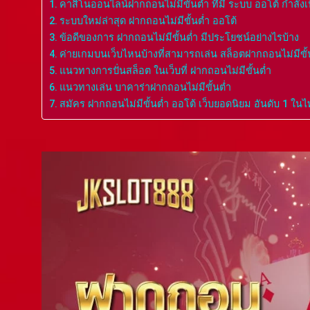
คาสิโนออนไลน์ฝากถอนไม่มีขั้นต่ำ ที่มี ระบบ ออโต้ กำลังเ
ระบบใหม่ล่าสุด ฝากถอนไม่มีขั้นต่ำ ออโต้
ข้อดีของการ ฝากถอนไม่มีขั้นต่ำ มีประโยชน์อย่างไรบ้าง
ค่ายเกมบนเว็บไหนบ้างที่สามารถเล่น สล็อตฝากถอนไม่มีขั้น
แนวทางการปั่นสล็อต ในเว็บที่ ฝากถอนไม่มีขั้นต่ำ
แนวทางเล่น บาคาร่าฝากถอนไม่มีขั้นต่ำ
สมัคร ฝากถอนไม่มีขั้นต่ำ ออโต้ เว็บยอดนิยม อันดับ 1 