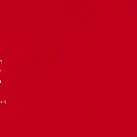
่ำ
า
น
า
อยๆ