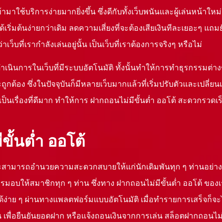
มาใช้บริการง่ายมากยิ่งขึ้น ซึ่งดีกับทั้งเว็บพนันและผู้เล่นหน้าใหม่
็ได้เริ่มต้นง่ายกว่าเดิม ลดความเสี่ยงที่จะต้องเสียเงินทีละเยอะๆ แถมย
ว็บที่เรากำลังเล่นอยู่นั้น เป็นเว็บที่เราต้องการจริงๆ หรือไม่
ำเนินการในเว็บที่มีระบบอัตโนมัติ ทั้งนั้นทำให้การทำธุรกรรมต่าง
ต้อง ซึ่งในปัจจุบันก็มีหลายเว็บมากแล้วที่เริ่มปรับตัวและเปลี่ยนเ
่าเป็นเรื่องที่ดีมาก ทำให้การ ฝากถอนไม่มีขั้นต่ำ ออโต้ สะดวกรวดเร
ขั้นต่ำ ออโต้
ะสามารถอำนวยความสะดวกสบายให้แก่นักเดิมพันทุก ๆ ท่านอย่าง
งการมอบให้สมาชิกทุก ๆ ท่าน ซึ่งทาง
ฝากถอนไม่มีขั้นต่ำ ออโต้
ของเ
ง่าย ๆ ผ่านทางแพลตฟอร์มแบบอัตโนมัติ เมื่อทำรายการเสร็จก็จะ
มงาน เพื่อยืนยันยอดฝาก หรือแจ้งถอนเงินจากการเล่น สล็อตฝากถอนไม่