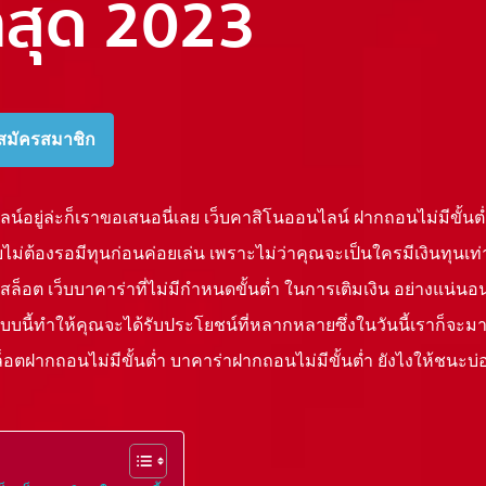
่าสุด 2023
สมัครสมาชิก
อยู่ล่ะก็เราขอเสนอนี่เลย เว็บคาสิโนออนไลน์ ฝากถอนไม่มีขั้นต
ไม่ต้องรอมีทุนก่อนค่อยเล่น เพราะไม่ว่าคุณจะเป็นใครมีเงินทุนเท่
กมสล็อต เว็บบาคาร่าที่ไม่มีกำหนดขั้นต่ำ ในการเติมเงิน อย่างแน่นอ
แบบนี้ทำให้คุณจะได้รับประโยชน์ที่หลากหลายซึ่งในวันนี้เราก็จะม
็อตฝากถอนไม่มีขั้นต่ำ
บาคาร่าฝากถอนไม่มีขั้นต่ำ
ยังไงให้ชนะบ่