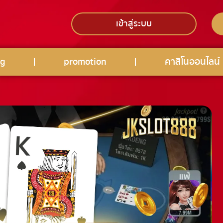
เข้าสู่ระบบ
ng
promotion
คาสิโนออนไลน์