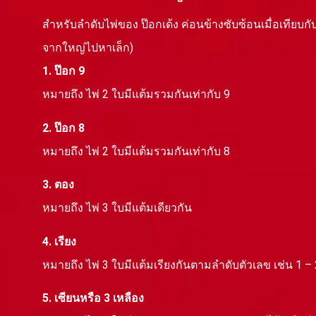
สำหรับลำดับไพ่ของ ป๊อกเด้ง ค่อนข้างซับซ้อนเมื่อเทียบกั
จากใหญ่ไปหาเล็ก)
1. ป๊อก 9
หมายถึง ไพ่ 2 ใบมีแต้มรวมกันเท่ากับ 9
2. ป๊อก 8
หมายถึง ไพ่ 2 ใบมีแต้มรวมกันเท่ากับ 8
3. ตอง
หมายถึง ไพ่ 3 ใบมีแต้มเดียวกัน
4. เรียง
หมายถึง ไพ่ 3 ใบมีแต้มเรียงกันตามลำดับตัวเลข เช่น 1 – 2 
5. เซียนหรือ 3 เหลือง