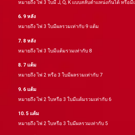
หมายถึง ไพ่ 3 ใบมี J, Q, K แบบสลับตำแหน่งกันได้ หรือมีเพ
6. 9 หลัง
หมายถึง ไพ่ 3 ใบมีผลรวมเท่ากับ 9 แต้ม
7. 8 หลัง
หมายถึง ไพ่ 3 ใบมีแต้มรวมเท่ากับ 8
8. 7 แต้ม
หมายถึง ไพ่ 2 หรือ 3 ใบมีผลรวมเท่ากับ 7
9. 6 แต้ม
หมายถึง ไพ่ 2 ใบหรือ 3 ใบมีแต้มรวมเท่ากับ 6
10. 5 แต้ม
หมายถึง ไพ่ 2 ใบหรือ 3 ใบมีผลรวมเท่ากับ 5