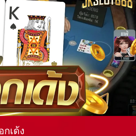
๊อกเด้ง