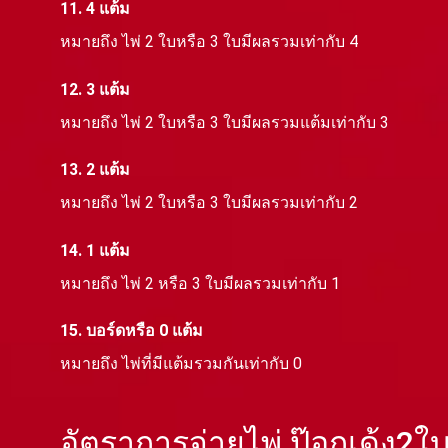
11. 4 แต้ม
หมายถึง ไพ่ 2 ใบหรือ 3 ใบมีผลรวมเท่ากับ 4
12. 3 แต้ม
หมายถึง ไพ่ 2 ใบหรือ 3 ใบมีผลรวมแต้มเท่ากับ 3
13. 2 แต้ม
หมายถึง ไพ่ 2 ใบหรือ 3 ใบมีผลรวมเท่ากับ 2
14. 1 แต้ม
หมายถึง ไพ่ 2 หรือ 3 ใบมีผลรวมเท่ากับ 1
15. บอร์ดหรือ 0 แต้ม
หมายถึง ไพ่ที่มีแต้มรวมกันเท่ากับ 0
อัตราการจ่ายไพ่ ป๊อกเด้ง2ใ