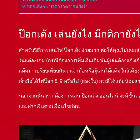
ป๊อกเด้ง vs บาคาร่าต่างกันยังไง
ป๊อกเด้ง เล่นยังไง มีกติกายัง
สำหรับวิธีการเล่นไพ่ ป๊อกเด้ง ง่ายมาก ต่อให้คุณไม่เคยเ
ในแต่ละเกม (กรณีต้องการเพิ่มเงินเดิมพันผู้เล่นต้องแจ
แต้มมาเปรียบเทียบกันว่าเจ้ามือหรือผู้เล่นได้แต้มใกล้เคียง
เจ้ามือได้ไพ่ป๊อก 8, 9 หรือไม่ (สองใบ) กรณีได้แต้มน้อยส
นอกจากนั้น หากต้องการเล่น ป๊อกเด้ง ออนไลน์ จะมีขั้นต
และฝากเงินตามเงื่อนไขก่อน