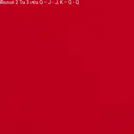
ียงแค่ 2 ใน 3 เช่น Q – J - J, K – Q - Q