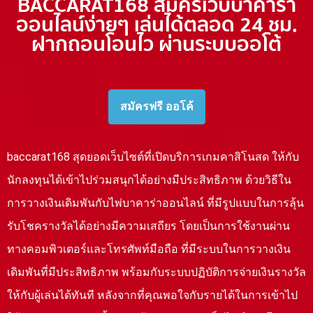
BACCARAT168 สมัครเว็บบาคาร่า
ออนไลน์ง่ายๆ เล่นได้ตลอด 24 ชม.
ฝากถอนโอนไว ผ่านระบบออโต้
สมัครฟรี ออโค้
baccarat168 สุดยอดเว็บไซต์ที่เปิดบริการเกมคาสิโนสด ให้กับ
นักลงทุนได้เข้าไปร่วมสนุกได้อย่างมีประสิทธิภาพ ด้วยวิธีใน
การวางเงินเดิมพันกับไพ่บาคาร่าออนไลน์ ที่มีรูปแบบในการลุ้น
รับโชครางวัลได้อย่างมีความเสถียร โดยเป็นการใช้งานผ่าน
ทางคอมพิวเตอร์และโทรศัพท์มือถือ ที่มีระบบในการวางเงิน
เดิมพันที่มีประสิทธิภาพ พร้อมกับระบบปฏิบัติการจ่ายเงินรางวัล
ให้กับผู้เล่นได้ทันที หลังจากที่คุณพอใจกับรายได้ในการเข้าไป