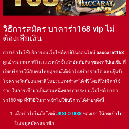
วิธีการสมัคร บาคาร่า168 vip ไม่
ต้องเสียเงิน
การเข้าไปใช้บริการบนเว็บไซต์คาสิโนออนไลน์
baccarat168
ศูนย์รวมเกมคาสิโน แนวหน้าชั้นนำอันดับต้นๆของทวีปเอเชีย ที่
เปิดบริการให้กับคนไทยทุกคนได้เข้าไปสร้างรายได้ และลุ้นรับ
โชครางวัลกับเกมคาสิโนประเภทต่างๆได้ฟรีโดยที่ไม่มีค่าใช้
จ่าย ในการเข้ามาเป็นส่วนหนึ่งของทางระบบเว็บไซต์ บาคา
ร่า168 vip ที่มีวิธีในการเข้าไปใช้บริการได้ง่ายๆดังนี้
เมื่อเข้าไปในเว็บไซต์
JKSLOT888
ของเรา ให้กดเข้าไป
ในเมนูสมัครสมาชิก