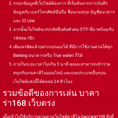
กรอกข้อมูลที่เว็บไซต์ต้องการ ที่เริ่มต้นจากการบันทึก
ข้อมูลกับ เบอร์โทรศัพท์มือถือ ชื่อนามสกุล บัญชีธนาคาร
และ ID Line
จากนั้นเว็บไซต์จะส่งรหัสยืนยันตัวตน OTP ที่มาพร้อมกับ
รหัสสมาชิก
เติมเครดิตแล้วบ่ฝากถอนออโต้ ที่มีการใช้งานผ่านได้ทุก
Banking ธนาคารหรือ True wallet ก็ได้
ภายในระยะเวลาไม่เกิน 5 นาที คุณจะสามารถเข้าร่วม
สนุกกับเกมคาสิโนออนไลน์ และเกมประเภทอื่นๆบน
เว็บไซต์แห่งนี้ได้ตลอด 24 ชั่วโมง
รวมข้อดีของการเล่น บาคา
ร่า168 เว็บตรง
เมื่อเข้าไปใช้บริการผ่านทางเว็บไซต์คาสิโน baccarat168 สิ่งที่