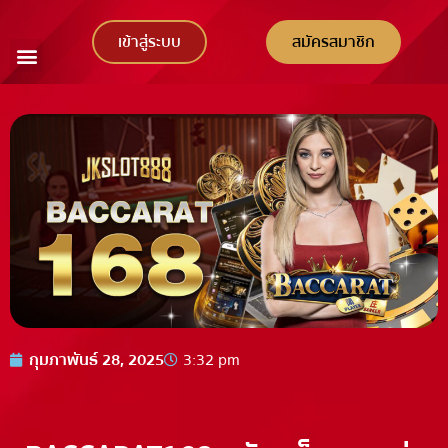
เข้าสู่ระบบ
สมัครสมาชิก
คาสิโนออนไลน์
กุมภาพันธ์ 28, 2025
3:32 pm