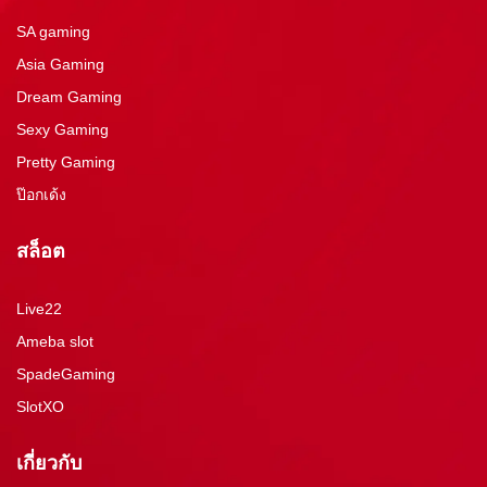
SA gaming
Asia Gaming
Dream Gaming
Sexy Gaming
Pretty Gaming
ป๊อกเด้ง
สล็อต
Live22
Ameba slot
SpadeGaming
SlotXO
เกี่ยวกับ