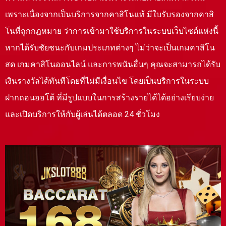
เพราะเนื่องจากเป็นบริการจากคาสิโนแท้ มีใบรับรองจากคาสิ
โนที่ถูกกฎหมาย ว่าการเข้ามาใช้บริการในระบบเว็บไซต์แห่งนี้
หากได้รับชัยชนะกับเกมประเภทต่างๆ ไม่ว่าจะเป็นเกมคาสิโน
สด เกมคาสิโนออนไลน์ และการพนันอื่นๆ คุณจะสามารถได้รับ
เงินรางวัลได้ทันทีโดยที่ไม่มีเงื่อนไข โดยเป็นบริการในระบบ
ฝากถอนออโต้ ที่มีรูปแบบในการสร้างรายได้ได้อย่างเรียบง่าย
และเปิดบริการให้กับผู้เล่นได้ตลอด 24 ชั่วโมง