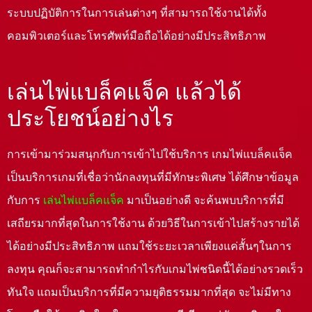
ระบบปฏิบัติการในการเล่นต่างๆ ที่สามารถใช้งานได้ทั้ง
คอมพิวเตอร์และโทรศัพท์มือถือได้อย่างมีประสิทธิภาพ
เล่นไพ่แบล็คแจ็ค แล้วได้
ประโยชน์อย่างไร
การเข้ามาร่วมสนุกกับการเข้าไปใช้บริการ เกมไพ่แบล็คแจ็ค
เป็นบริการเกมที่เชื่อว่านักลงทุนที่มีทักษะพิเศษ ได้ศึกษาข้อมูล
กับการ
เล่นไพ่แบล็คแจ็ค
มาเป็นอย่างดี จะค้นพบบริการที่มี
เสถียรมากที่สุดในการใช้งาน ด้วยวิธีในการเข้าไปสร้างรายได้
ได้อย่างมีประสิทธิภาพ แถมใช้ระยะเวลาเพียงแค่สั้นๆในการ
ลงทุน คุณก็จะสามารถทำกำไรกับเกมไพ่ชนิดนี้ได้อย่างรวดเร็ว
ทันใจ แถมเป็นบริการที่มีความยุติธรรมมากที่สุด จะไม่มีทาง