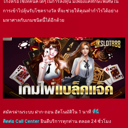
โกงหรือใช้เทคนิคใดๆในการลงทุน มีเพียงแค่ทักษะพิเศษใน
การเข้าไปลุ้นรับโชครางวัล ที่จะช่วยให้คุณทำกำไรได้อย่าง
มหาศาลกับเกมชนิดนี้ได้อีกด้วย
สมัครผ่านระบบ ฝาก-ถอน อัตโนมัติใน 1 นาที
ที่นี่
ติดต่อ Call Center
ยินดีบริการทุกท่าน ตลอด 24 ชั่วโมง