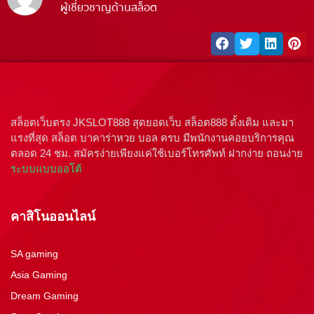
ผู้เชี่ยวชาญด้านสล็อต
สล็อตเว็บตรง
JKSLOT888
สุดยอดเว็บ สล็อต888 ดั้งเดิม และมา
แรงที่สุด สล็อต บาคาร่าหวย บอล ครบ มีพนักงานคอยบริการคุณ
ตลอด 24 ชม. สมัครง่ายเพียงแค่ใช้เบอร์โทรศัพท์ ฝากง่าย ถอนง่าย
ระบบแบบออโต้
คาสิโนออนไลน์
SA gaming
Asia Gaming
Dream Gaming