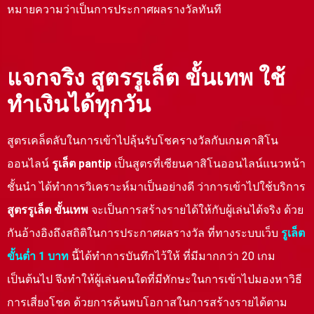
หมายความว่าเป็นการประกาศผลรางวัลทันที
แจกจริง
สูตรรูเล็ต ขั้นเทพ
ใช้
ทำเงินได้ทุกวัน
สูตรเคล็ดลับในการเข้าไปลุ้นรับโชครางวัลกับเกมคาสิโน
ออนไลน์
รูเล็ต pantip
เป็นสูตรที่เซียนคาสิโนออนไลน์แนวหน้า
ชั้นนำ ได้ทำการวิเคราะห์มาเป็นอย่างดี ว่าการเข้าไปใช้บริการ
สูตรรูเล็ต ขั้นเทพ
จะเป็นการสร้างรายได้ให้กับผู้เล่นได้จริง ด้วย
กันอ้างอิงถึงสถิติในการประกาศผลรางวัล ที่ทางระบบเว็บ
รูเล็ต
ขั้นต่ำ 1 บาท
นี้ได้ทำการบันทึกไว้ให้ ที่มีมากกว่า 20 เกม
เป็นต้นไป จึงทำให้ผู้เล่นคนใดที่มีทักษะในการเข้าไปมองหาวิธี
การเสี่ยงโชค ด้วยการค้นพบโอกาสในการสร้างรายได้ตาม