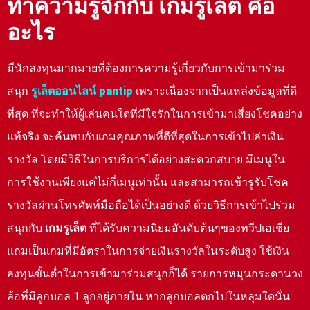
ทำความรู้จักกับ
เกมรูเล็ต
คือ
อะไร
มีนักลงทุนมากมายที่ต้องการความรู้เกี่ยวกับการเข้ามาร่วม
สนุก
รูเล็ตออนไลน์ pantip
เพราะเนื่องจากเป็นแหล่งข้อมูลที่ดี
ที่สุด ที่จะทำให้ผู้เล่นคนใดที่มีใจรักในการเข้ามาเสี่ยงโชคอย่าง
แท้จริง จะค้นพบกับเกมคุณภาพที่ดีที่สุดในการเข้าไปล่าเงิน
รางวัล โดยมีวิธีในการบริการได้อย่างสะดวกสบาย มีเมนูใน
การใช้งานเพียงแค่ไม่กี่เมนูเท่านั้น และสามารถเข้ารูรับโชค
รางวัลผ่านโทรศัพท์มือถือได้เป็นอย่างดี ด้วยวิธีการเข้าไปร่วม
สนุกกับ
เกมรูเล็ต
ที่ได้รับความนิยมอันดับต้นๆของทวีปเอเชีย
แถมเป็นเกมที่มีอัตราในการจ่ายเงินรางวัลในระดับสูง ใช้เงิน
ลงทุนขั้นต่ำในการเข้ามาร่วมสนุกก็ได้ รายการหมุนกระดานวง
ล้อที่มีลูกบอล 1 ลูกอยู่ภายใน หากลูกบอลตกไปในหลุมใดนั่น