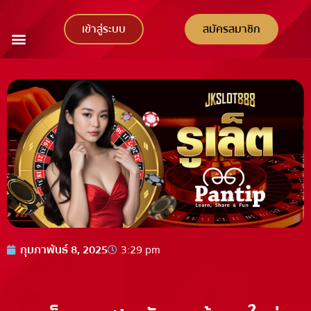
เข้าสู่ระบบ
สมัครสมาชิก
คาสิโนออนไลน์
กุมภาพันธ์ 8, 2025
3:29 pm