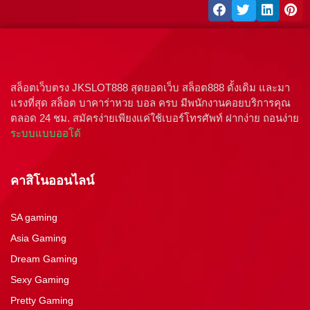
สล็อตเว็บตรง
JKSLOT888
สุดยอดเว็บ สล็อต888 ดั้งเดิม และมา
แรงที่สุด สล็อต บาคาร่าหวย บอล ครบ มีพนักงานคอยบริการคุณ
ตลอด 24 ชม. สมัครง่ายเพียงแค่ใช้เบอร์โทรศัพท์ ฝากง่าย ถอนง่าย
ระบบแบบออโต้
คาสิโนออนไลน์
SA gaming
Asia Gaming
Dream Gaming
Sexy Gaming
Pretty Gaming