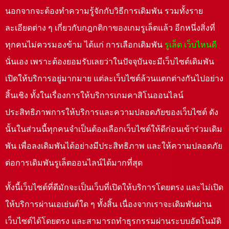
นอกจากจะต้องทำความรู้จักกับวิธีการเดิมพัน รวมทั้งราย
ละเอียดต่าง ๆ เกี่ยวกับกฎกติกาของเกมรูเล็ตแล้ว อีกหนึ่งสิ่งที่
ทุกคนไม่ควรมองข้าม ได้แก่ การเลือกเดิมพัน
รูเล็ต เว็บไหนดี
นั่นเอง เพราะต้องยอมรับเลยว่าในปัจจุบันจะมีเว็บไซต์เดิมพัน
เปิดให้บริการอยู่มากมาย แต่ละเว็บไซต์ล้วนแตกต่างกันไปอย่าง
สิ้นเชิง ทั้งในเรื่องการให้บริการเกมคาสิโนออนไลน์
ประสิทธิภาพการให้บริการและความปลอดภัยของเว็บไซต์ ดัง
นั้นในส่วนนี้ทุกคนจำเป็นต้องเลือกเว็บไซต์ให้ดีก่อนเข้าร่วมเดิม
พัน เพื่อลงเดิมพันได้อย่างมีประสิทธิภาพ และให้ความปลอดภัย
ต่อการเดิมพันรูเล็ตออนไลน์ได้มากที่สุด
ทั้งนี้เว็บไซต์ที่ดีมักจะเป็นเว็บที่เปิดให้บริการโดยตรง และไม่เปิด
ให้บริการผ่านเอเย่นต์ใด ๆ ทั้งสิ้น เนื่องจากเราจะเดิมพันผ่าน
เว็บไซต์ได้โดยตรง และสามารถทำธุรกรรมผ่านระบบอัตโนมัติ