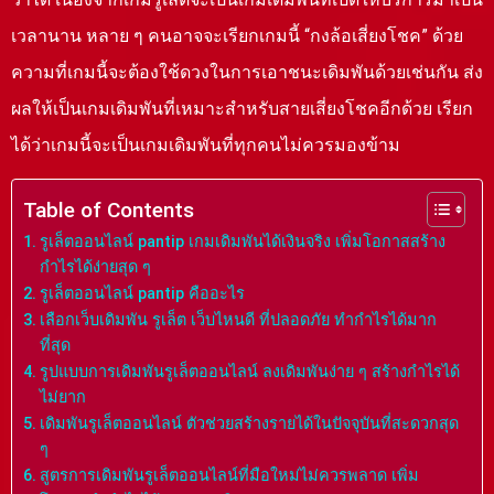
เวลานาน หลาย ๆ คนอาจจะเรียกเกมนี้ “กงล้อเสี่ยงโชค” ด้วย
ความที่เกมนี้จะต้องใช้ดวงในการเอาชนะเดิมพันด้วยเช่นกัน ส่ง
ผลให้เป็นเกมเดิมพันที่เหมาะสำหรับสายเสี่ยงโชคอีกด้วย เรียก
ได้ว่าเกมนี้จะเป็นเกมเดิมพันที่ทุกคนไม่ควรมองข้าม
Table of Contents
รูเล็ตออนไลน์ pantip เกมเดิมพันได้เงินจริง เพิ่มโอกาสสร้าง
กำไรได้ง่ายสุด ๆ
รูเล็ตออนไลน์ pantip คืออะไร
เลือกเว็บเดิมพัน รูเล็ต เว็บไหนดี ที่ปลอดภัย ทำกำไรได้มาก
ที่สุด
รูปแบบการเดิมพันรูเล็ตออนไลน์ ลงเดิมพันง่าย ๆ สร้างกำไรได้
ไม่ยาก
เดิมพันรูเล็ตออนไลน์ ตัวช่วยสร้างรายได้ในปัจจุบันที่สะดวกสุด
ๆ
สูตรการเดิมพันรูเล็ตออนไลน์ที่มือใหม่ไม่ควรพลาด เพิ่ม