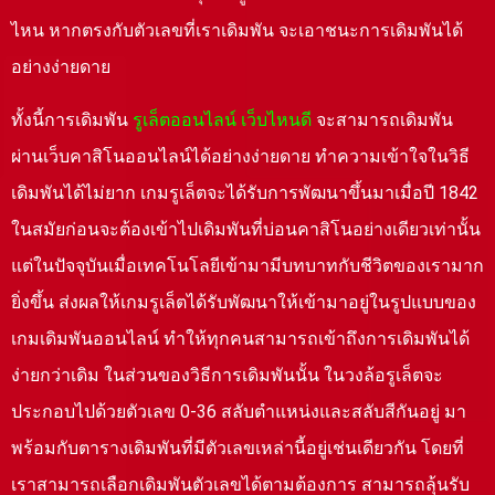
ไหน หากตรงกับตัวเลขที่เราเดิมพัน จะเอาชนะการเดิมพันได้
อย่างง่ายดาย
ทั้งนี้การเดิมพัน
รูเล็ตออนไลน์ เว็บไหนดี
จะสามารถเดิมพัน
ผ่านเว็บคาสิโนออนไลน์ได้อย่างง่ายดาย ทำความเข้าใจในวิธี
เดิมพันได้ไม่ยาก เกมรูเล็ตจะได้รับการพัฒนาขึ้นมาเมื่อปี 1842
ในสมัยก่อนจะต้องเข้าไปเดิมพันที่บ่อนคาสิโนอย่างเดียวเท่านั้น
แต่ในปัจจุบันเมื่อเทคโนโลยีเข้ามามีบทบาทกับชีวิตของเรามาก
ยิ่งขึ้น ส่งผลให้เกมรูเล็ตได้รับพัฒนาให้เข้ามาอยู่ในรูปแบบของ
เกมเดิมพันออนไลน์ ทำให้ทุกคนสามารถเข้าถึงการเดิมพันได้
ง่ายกว่าเดิม ในส่วนของวิธีการเดิมพันนั้น ในวงล้อรูเล็ตจะ
ประกอบไปด้วยตัวเลข 0-36 สลับตำแหน่งและสลับสีกันอยู่ มา
พร้อมกับตารางเดิมพันที่มีตัวเลขเหล่านี้อยู่เช่นเดียวกัน โดยที่
เราสามารถเลือกเดิมพันตัวเลขได้ตามต้องการ สามารถลุ้นรับ