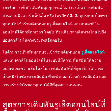
รองรับการเข้าถึงเดิมพันทุกอุปกรณ์ ไม่ว่าจะเป็น การเดิมพัน
ผ่านคอมพิวเตอร์ แท็ปเล็ต หรือโทรศัพท์มือถือทุกระบบ ก็จะพา
ทุกคนไปเข้าร่วมเดิมพันเกมรูเล็ตออนไลน์ และเกมคาสิโน
ออนไลน์ได้ทุกที่ทุกเวลา โดยไม่ต้องเสียเวลาเดินทางไกลไปถึง
บ่อนคาสิโนในต่างประเทศอีกต่อไป
ในด้านการเดิมพันทุกคนจะเข้าร่วมเดิมพันเกม
รูเล็ตออนไลน์
และเกมคาสิโนออนไลน์ในระบบที่มีความทันสมัย ให้ความ
เสถียรและความลื่นไหลในการเดิมพันได้ดีที่สุด เรียกได้ว่าจะ
เป็นหนึ่งในช่องทางเดิมพัน ที่จะช่วยตอบโจทย์การเดิมพัน และ
การสร้างกำไรของทุกคนได้ดีที่สุดอย่างแน่นอน
สูตรการเดิมพันรูเล็ตออนไลน์ที่