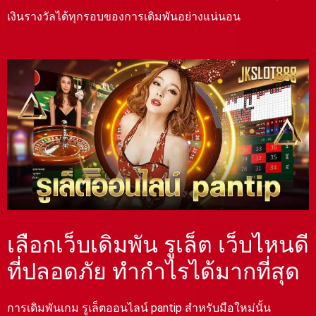
เงินรางวัลได้ทุกรอบของการเดิมพันอย่างแน่นอน
เลือกเว็บเดิมพัน รูเล็ต เว็บไหนดี
ที่ปลอดภัย ทำกำไรได้มากที่สุด
การเดิมพันเกม รูเล็ตออนไลน์ pantip สำหรับมือใหม่นั้น