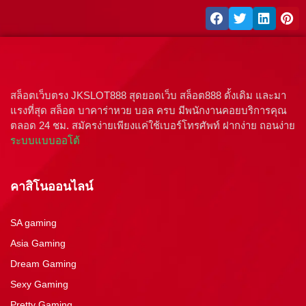
สล็อตเว็บตรง
JKSLOT888
สุดยอดเว็บ สล็อต888 ดั้งเดิม และมา
แรงที่สุด สล็อต บาคาร่าหวย บอล ครบ มีพนักงานคอยบริการคุณ
ตลอด 24 ชม. สมัครง่ายเพียงแค่ใช้เบอร์โทรศัพท์ ฝากง่าย ถอนง่าย
ระบบแบบออโต้
คาสิโนออนไลน์
SA gaming
Asia Gaming
Dream Gaming
Sexy Gaming
Pretty Gaming