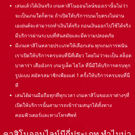
เล่นแล้วได้เงินจริง เกมคาสิโนออนไลน์ของเรานั้นไม่ว่า
จะเป็นเกมใดก็ตาม ถ้าเปิดให้บริการบนเว็บตรงไม่ผ่าน
เอเย่นต์จะสามารถทำเงินได้จริง ถอนเงินออกไปใช้ได้จริง
มีบริการผ่านระบบที่ทันสมัยและมีความปลอดภัย
มีเกมคาสิโนหลายประเภทให้เลือกเล่น ทุกเกมการพนัน
เราเปิดให้บริการครบจบที่นี่ที่เดียว โดยไม่ว่าจะเป็น สล็อต
บาคาร่า เสือมังกร เกมรูเล็ต ไฮโล ที่นี่มีให้บริการครบทุก
รูปแบบ สมัครสมาชิกเพียงแค่ 1 ครั้งให้บริการครบจบที่นี่
ที
เล่นได้ผ่านมือถือทุกที่ทุกเวลา เกมคาสิโนของเราต่างๆที่
เปิดให้บริการนั้นสามารถเข้าร่วมสนุกได้ทั้งทาง
คอมพิวเตอร์และทางโทรศัพท์
คาสิโนออนไลน์มีกี่ประเภท ทำไมน่า