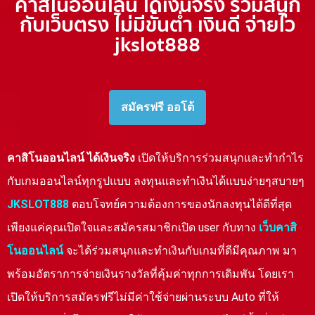
คาสิโนออนไลน์ ได้เงินจริง ร่วมสนุก
กับเว็บตรง ไม่มีขั้นต่ำ เงินดี จ่ายไว
jkslot888
สมัครฟรี ออโต้
คาสิโนออนไลน์ ได้เงินจริง
เปิดให้บริการร่วมสนุกและทำกำไร
กับเกมออนไลน์ทุกรูปแบบ ลงทุนและทำเงินได้แบบง่ายๆสบายๆ
JKSLOT888
ตอบโจทย์ความต้องการของนักลงทุนได้ดีที่สุด
เพียงแค่คุณเปิดใจและสมัครสมาชิกเปิด user กับทาง
เว็บคาสิ
โนออนไลน์
จะได้ร่วมสนุกและทำเงินกับเกมที่ดีมีคุณภาพ มา
พร้อมอัตราการจ่ายเงินรางวัลที่คุ้มค่าทุกการเดิมพัน โดยเรา
เปิดให้บริการสมัครฟรีไม่มีค่าใช้จ่ายผ่านระบบ Auto ที่ให้