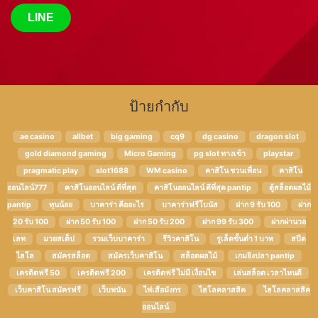
LINE
ป้ายกำกับ
ae casino
allbet
big gaming
cq9
dg casino
dragon slot
gold diamond gaming
Micro Gaming
pg slot ทางเข้า
playstar
pragmatic play
slot1688
WM casino
คาสิโน ชวนเพื่อน
คาสิโน
ออนไลน์777
คาสิโนออนไลน์ ดีที่สุด
คาสิโนออนไลน์ ดีที่สุด pantip
ตู้สล็อตผลไม้
pantip
ทุนน้อย
บาคาร่า คืออะไร
บาคาร่าฟรีโบนัส
ฝาก 9 รับ 100
ฝาก
20 รับ 100
ฝาก 50 รับ 100
ฝาก 50 รับ 200
ฝาก 99 รับ 300
ฝากผ่านวอ
เลท
มวยสเต็ป
รวมเว็บบาคาร่า
รีวิวคาสิโน
รูเล็ตขั้นต่ำ 1 บาท
สปีด
ไฮโล
สมัครสล็อต
สมัครเว็บคาสิโน
สล็อตผลไม้
เกมยิงปลา pantip
เครดิตฟรี 50
เครดิตฟรี 200
เครดิตฟรี ไม่มี เงื่อนไข
เล่นสล็อต เวลาไหนดี
เว็บคาสิโน สมัครฟรี
เว็บพนัน
ไพ่เสือมังกร
ไฮโลคลาสสิค
ไฮโลคลาสสิค
ออนไลน์