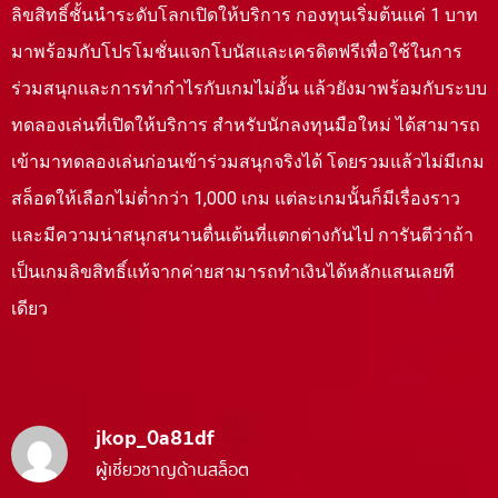
ลิขสิทธิ์ชั้นนำระดับโลกเปิดให้บริการ กองทุนเริ่มต้นแค่ 1 บาท
มาพร้อมกับโปรโมชั่นแจกโบนัสและเครดิตฟรีเพื่อใช้ในการ
ร่วมสนุกและการทำกำไรกับเกมไม่อั้น แล้วยังมาพร้อมกับระบบ
ทดลองเล่นที่เปิดให้บริการ สำหรับนักลงทุนมือใหม่ ได้สามารถ
เข้ามาทดลองเล่นก่อนเข้าร่วมสนุกจริงได้ โดยรวมแล้วไม่มีเกม
สล็อตให้เลือกไม่ต่ำกว่า 1,000 เกม แต่ละเกมนั้นก็มีเรื่องราว
และมีความน่าสนุกสนานตื่นเต้นที่แตกต่างกันไป การันตีว่าถ้า
เป็นเกมลิขสิทธิ์แท้จากค่ายสามารถทำเงินได้หลักแสนเลยที
เดียว
jkop_0a81df
ผู้เชี่ยวชาญด้านสล็อต