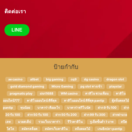
ติดต่อเรา
LINE
ป้ายกำกับ
ae casino
allbet
big gaming
cq9
dg casino
dragon slot
gold diamond gaming
Micro Gaming
pg slot ทางเข้า
playstar
pragmatic play
slot1688
WM casino
คาสิโน ชวนเพื่อน
คาสิโน
ออนไลน์777
คาสิโนออนไลน์ ดีที่สุด
คาสิโนออนไลน์ ดีที่สุด pantip
ตู้สล็อตผลไม้
pantip
ทุนน้อย
บาคาร่า คืออะไร
บาคาร่าฟรีโบนัส
ฝาก 9 รับ 100
ฝาก
20 รับ 100
ฝาก 50 รับ 100
ฝาก 50 รับ 200
ฝาก 99 รับ 300
ฝากผ่านวอ
เลท
มวยสเต็ป
รวมเว็บบาคาร่า
รีวิวคาสิโน
รูเล็ตขั้นต่ำ 1 บาท
สปีด
ไฮโล
สมัครสล็อต
สมัครเว็บคาสิโน
สล็อตผลไม้
เกมยิงปลา pantip