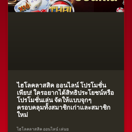
ไฮโลคลาสสิค ออนไลน์ โปรโมชั่น
เพียบ! ใครอยากได้สิทธิประโยชน์หรือ
โปรโมชั่นเล่น จัดให้แบบจุกๆ
ครอบคลุมทั้งสมาชิกเก่าและสมาชิก
ใหม่
ไฮโลคลาสสิค ออนไลน์ เล่นย