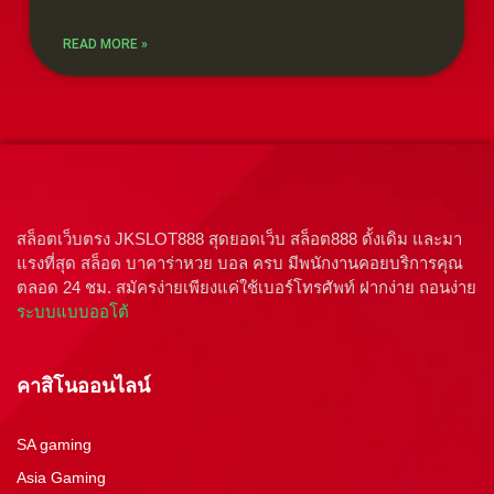
READ MORE »
สล็อตเว็บตรง
JKSLOT888
สุดยอดเว็บ สล็อต888 ดั้งเดิม และมา
แรงที่สุด สล็อต บาคาร่าหวย บอล ครบ มีพนักงานคอยบริการคุณ
ตลอด 24 ชม. สมัครง่ายเพียงแค่ใช้เบอร์โทรศัพท์ ฝากง่าย ถอนง่าย
ระบบแบบออโต้
คาสิโนออนไลน์
SA gaming
Asia Gaming