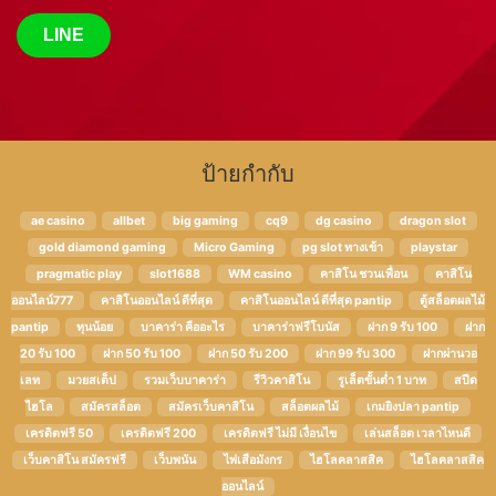
LINE
ป้ายกำกับ
ae casino
allbet
big gaming
cq9
dg casino
dragon slot
gold diamond gaming
Micro Gaming
pg slot ทางเข้า
playstar
pragmatic play
slot1688
WM casino
คาสิโน ชวนเพื่อน
คาสิโน
ออนไลน์777
คาสิโนออนไลน์ ดีที่สุด
คาสิโนออนไลน์ ดีที่สุด pantip
ตู้สล็อตผลไม้
pantip
ทุนน้อย
บาคาร่า คืออะไร
บาคาร่าฟรีโบนัส
ฝาก 9 รับ 100
ฝาก
20 รับ 100
ฝาก 50 รับ 100
ฝาก 50 รับ 200
ฝาก 99 รับ 300
ฝากผ่านวอ
เลท
มวยสเต็ป
รวมเว็บบาคาร่า
รีวิวคาสิโน
รูเล็ตขั้นต่ำ 1 บาท
สปีด
ไฮโล
สมัครสล็อต
สมัครเว็บคาสิโน
สล็อตผลไม้
เกมยิงปลา pantip
เครดิตฟรี 50
เครดิตฟรี 200
เครดิตฟรี ไม่มี เงื่อนไข
เล่นสล็อต เวลาไหนดี
เว็บคาสิโน สมัครฟรี
เว็บพนัน
ไพ่เสือมังกร
ไฮโลคลาสสิค
ไฮโลคลาสสิค
ออนไลน์