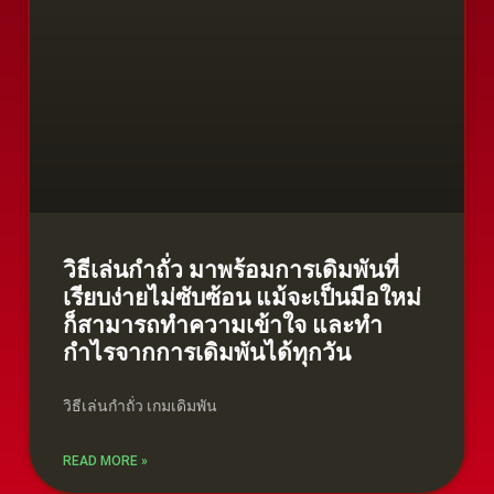
วิธีเล่นกำถั่ว มาพร้อมการเดิมพันที่
เรียบง่ายไม่ซับซ้อน แม้จะเป็นมือใหม่
ก็สามารถทำความเข้าใจ และทำ
กำไรจากการเดิมพันได้ทุกวัน
วิธีเล่นกำถั่ว เกมเดิมพัน
READ MORE »