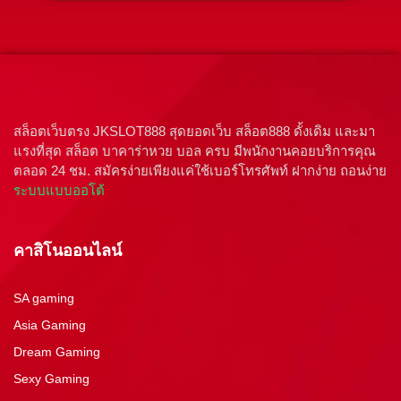
สล็อตเว็บตรง
JKSLOT888
สุดยอดเว็บ สล็อต888 ดั้งเดิม และมา
แรงที่สุด สล็อต บาคาร่าหวย บอล ครบ มีพนักงานคอยบริการคุณ
ตลอด 24 ชม. สมัครง่ายเพียงแค่ใช้เบอร์โทรศัพท์ ฝากง่าย ถอนง่าย
ระบบแบบออโต้
คาสิโนออนไลน์
SA gaming
Asia Gaming
Dream Gaming
Sexy Gaming