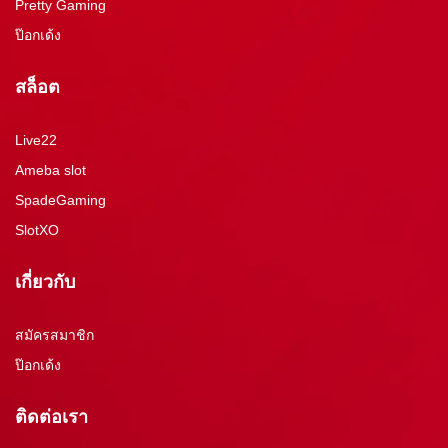
Pretty Gaming
ป๊อกเด้ง
สล็อต
Live22
Ameba slot
SpadeGaming
SlotXO
เกี่ยวกับ
สมัครสมาชิก
ป๊อกเด้ง
ติดต่อเรา