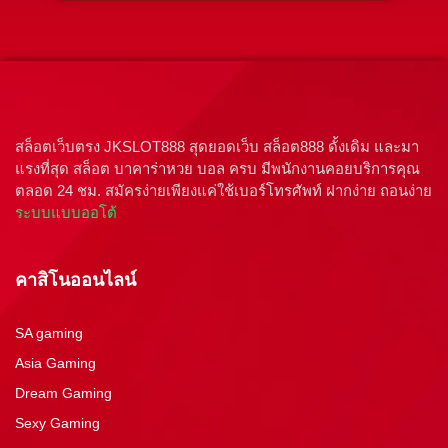
สล็อตเว็บตรง
JKSLOT888
สุดยอดเว็บ สล็อต888 ดั้งเดิม และมา
แรงที่สุด สล็อต บาคาร่าหวย บอล ครบ มีพนักงานคอยบริการคุณ
ตลอด 24 ชม. สมัครง่ายเพียงแค่ใช้เบอร์โทรศัพท์ ฝากง่าย ถอนง่าย
ระบบแบบออโต้
คาสิโนออนไลน์
SA gaming
Asia Gaming
Dream Gaming
Sexy Gaming