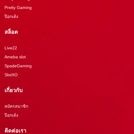
Pretty Gaming
ป๊อกเด้ง
สล็อต
Live22
Ameba slot
SpadeGaming
SlotXO
เกี่ยวกับ
สมัครสมาชิก
ป๊อกเด้ง
ติดต่อเรา