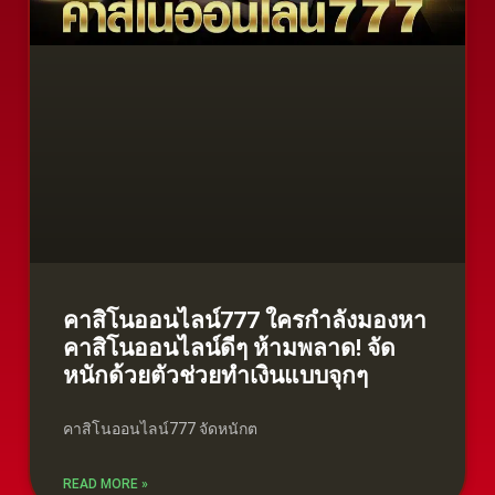
คาสิโนออนไลน์777 ใครกำลังมองหา
คาสิโนออนไลน์ดีๆ ห้ามพลาด! จัด
หนักด้วยตัวช่วยทำเงินแบบจุกๆ
คาสิโนออนไลน์777 จัดหนักต
READ MORE »