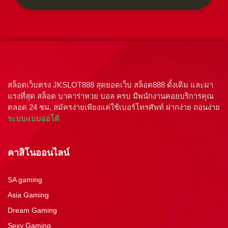
สล็อตเว็บตรง
JKSLOT888
สุดยอดเว็บ สล็อต888 ดั้งเดิม และมา
แรงที่สุด สล็อต บาคาร่าหวย บอล ครบ มีพนักงานคอยบริการคุณ
ตลอด 24 ชม. สมัครง่ายเพียงแค่ใช้เบอร์โทรศัพท์ ฝากง่าย ถอนง่าย
ระบบแบบออโต้
คาสิโนออนไลน์
SA gaming
Asia Gaming
Dream Gaming
Sexy Gaming