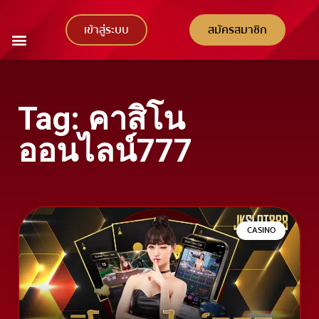
เข้าสู่ระบบ
สมัครสมาชิก
คาสิโนออนไลน์
Tag: คาสิโน
ออนไลน์777
CASINO