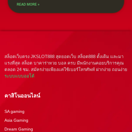
READ MORE »
สล็อตเว็บตรง
JKSLOT888
สุดยอดเว็บ สล็อต888 ดั้งเดิม และมา
แรงที่สุด สล็อต บาคาร่าหวย บอล ครบ มีพนักงานคอยบริการคุณ
ตลอด 24 ชม. สมัครง่ายเพียงแค่ใช้เบอร์โทรศัพท์ ฝากง่าย ถอนง่าย
ระบบแบบออโต้
คาสิโนออนไลน์
SA gaming
Asia Gaming
Dream Gaming