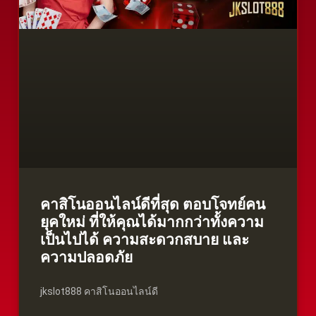
คาสิโนออนไลน์ดีที่สุด ตอบโจทย์คน
ยุคใหม่ ที่ให้คุณได้มากกว่าทั้งความ
เป็นไปได้ ความสะดวกสบาย และ
ความปลอดภัย
jkslot888 คาสิโนออนไลน์ดี