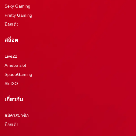
Sexy Gaming
Pretty Gaming
ป๊อกเด้ง
สล็อต
Live22
Ameba slot
SpadeGaming
SlotXO
เกี่ยวกับ
สมัครสมาชิก
ป๊อกเด้ง