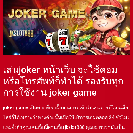
เล่นjoker หน้าเว็บ จะใช้คอม
หรือโทรศัพท์ก็ทำได้ รองรับทุก
การใช้งาน joker game
joker game
เป็นค่ายที่เรานั้นสามารถเข้าไปเล่นจากที่ไหนเมื่อ
ไหร่ก็ได้เพราะว่าทางค่ายนั้นเปิดให้บริการเกมตลอด 24 ชั่วโมง
และยิ่งถ้าคุณเล่นเว็บนี้ผ่านเว็บ jkslot888 คุณจะพบว่ามันเป็น