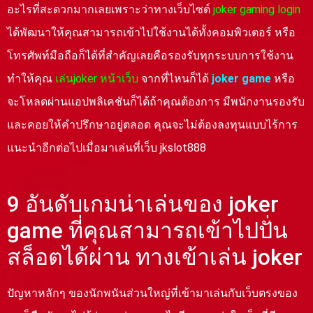
อะไรที่สะดวกมากเลยเพราะว่าทางเว็บไซต์
joker gaming login
ได้พัฒนาให้คุณสามารถเข้าไปใช้งานได้ทั้งคอมพิวเตอร์ หรือ
โทรศัพท์มือถือก็ได้ที่สำคัญเลยคือรองรับทุกระบบการใช้งาน
ทำให้คุณ
เล่นjoker หน้าเว็บ
จากที่ไหนก็ได้
joker game
หรือ
จะโหลดผ่านแอปพลิเคชันก็ได้ถ้าคุณต้องการ มีพนักงานรองรับ
และคอยให้คำปรึกษาอยู่ตลอด คุณจะไม่ต้องลงทุนแบบไร้การ
แนะนำอีกต่อไปเมื่อมาเล่นที่เว็บ jkslot888
9 อันดับเกมน่าเล่นของ joker
game ที่คุณสามารถเข้าไปปั่น
สล็อตได้ผ่าน ทางเข้าเล่น joker
ปัญหาหลักๆ ของนักพนันส่วนใหญ่ที่เข้ามาเล่นกับเว็บตรงของ