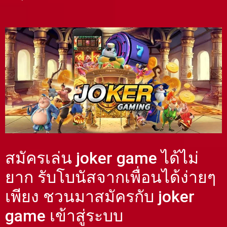
สมัครเล่น joker game ได้ไม่
ยาก รับโบนัสจากเพื่อนได้ง่ายๆ
เพียง ชวนมาสมัครกับ joker
game เข้าสู่ระบบ