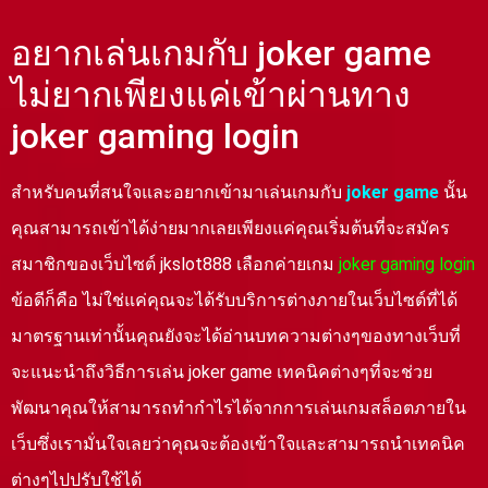
อยากเล่นเกมกับ joker game
ไม่ยากเพียงแค่เข้าผ่านทาง
joker gaming login
สำหรับคนที่สนใจและอยากเข้ามาเล่นเกมกับ
joker game
นั้น
คุณสามารถเข้าได้ง่ายมากเลยเพียงแค่คุณเริ่มต้นที่จะสมัคร
สมาชิกของเว็บไซต์ jkslot888 เลือกค่ายเกม
joker gaming login
ข้อดีก็คือ ไม่ใช่แค่คุณจะได้รับบริการต่างภายในเว็บไซต์ที่ได้
มาตรฐานเท่านั้นคุณยังจะได้อ่านบทความต่างๆของทางเว็บที่
จะแนะนำถึงวิธีการเล่น joker game เทคนิคต่างๆที่จะช่วย
พัฒนาคุณให้สามารถทำกำไรได้จากการเล่นเกมสล็อตภายใน
เว็บซึ่งเรามั่นใจเลยว่าคุณจะต้องเข้าใจและสามารถนำเทคนิค
ต่างๆไปปรับใช้ได้