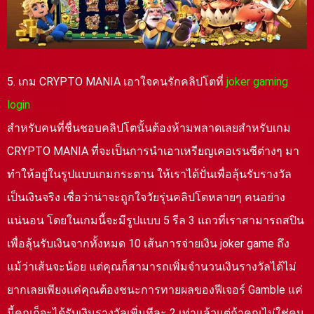
5. เกม CRYPTO MANIA เอาใจคนรักคลิปโตที่
joker gaming
login
สำหรับคนที่ชื่นชอบคลิปโตนั้นต้องห้ามพลาดเลยสำหรับเกม
CRYPTO MANIA ที่จะเป็นการนำเอาเหรียญเคอเรนซีต่างๆ มา
ทำให้อยู่ในรูปแบบเกมกระดาน ให้เราได้ปั่นเพื่อลุ้นรับรางวัล
เป็นเงินจริง เชื่อว่าน่าจะถูกใจวัยรุ่นคลิปโตหลายๆ คนอย่าง
แน่นอน โดยในเกมนี้จะมีรูปแบบ 5 รีล 3 แถวที่เราสามารถสปิน
เพื่อลุ้นรับเงินจากทั้งหมด 10 เส้นการจ่ายเงิน joker game ถึง
แม้ว่าเส้นจะน้อย แต่คุณก็สามารถเพิ่มจำนวนเงินรางวัลได้ไม่
ยากเลยเพียงแค่คุณต้องชนะการทายผลของฟีเจอร์ Gamble แค่
นี้คุณก็จะได้รับเงินรางวัลเพิ่มทีละ 2 เท่าแล้วแต่ถ้าคุณไม่ใช่คน