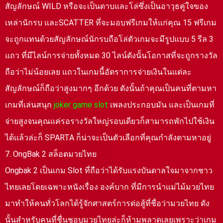
สัญลักษณ์ WILD หรือจะเป็นดาบและโล่ซึ่งเป็นอาวุธคู่ใจของ
เหล่านักรบ และSCATTER ที่จะมอบฟรีเกมให้แก่คุณ 15 ฟรีเกม
จะถูกแทนด้วยสัญลักษณ์นักรบถือโล่ตัวเกมจะมีรูปแบบ 5 รีล 3
แถว ที่มีไลน์การจ่ายทั้งหมด 30 ไลน์ดังนั้นโอกาสที่จะถูกรางวัล
ถือว่าไม่น้อยเลย แถวในเกมนี้อัตราการจ่ายเงินในแต่ละ
สัญลักษณ์ก็ถือว่าสูงมากๆ อีกด้วย ดังนั้นถ้าคุณเป็นคนที่ตามหา
เกมที่เล่นสนุก
joker game slot
เพลงประกอบมัน และเป็นเกมที่
จ่ายสูงจนคุณแค่รอรางวัลใหญ่รอบเดียวก็สามารถพักไปใช้เงิน
ได้แล้วล่ะก็ SPARTA ก็น่าจะเป็นตัวเลือกที่คุณกำลังตามหาอยู่
7. OngBak 2 สล็อตมวยไทย
Ongbak 2 เป็นเกม Slot ที่ถือว่าได้รับแรงบันดาลใจมาจากชาว
ไทยเลยโดยเฉพาะหนังเรื่อง องค์บาก ที่มีการนำแม่ไม้มวยไทย
มาทำให้คนทั่วโลกได้รู้จักศาสตร์การต่อสู้ที่ชื่อว่ามวยไทย ดัง
นั้นสำหรับคนที่ชื่นชอบมวยไทยล่ะก็ห้ามพลาดเลยเพราะว่าเกม