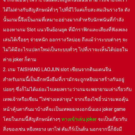
ได้ไม่ต่างกับสัญลักษณ์ทั่วๆ ไปที่มีไว้แค่เก็บสะสมเงินรางวัล ดัง
นั้นเกมนี้จึงเป็นเกมที่เหมาะอย่างมากสำหรับนักพนันที่กำลัง
มองหาเกม Slot แนวจีนย้อนยุค ที่มีกราฟิกและเสียงที่ฟังเพลง
เล่นได้เรื่อยๆ จ่ายหนัก ออกรางวัลบ่อย ถึงแม้ว่าระบบต่างๆ จะ
ไม่ได้มีอะไรแปลกใหม่เป็นระบบทั่วๆ ไปที่เราจะเห็นได้บ่อยใน
ค่าย joker ก็ตาม
2. เกม TAISHANG LAOJUN slot เซียนจากดินแดนจีน
สำหรับเกมนี้เป็นอีกหนึ่งธีมที่เรามักจะถูกหยิบมาสร้างกันอยู่
บ่อยๆ ซึ่งก็ไม่ได้แย่อะไรเลยเพราะว่าเกมจะพยายามเล่าเกี่ยวกับ
เทพเจ้าหรือเซียน “ไท่ซ่างเหล่าจุน” จากเรื่องไซอิ๋วน่าจะพอคุ้น
หน้าคุ้นตากันมาบ้างที่จะเป็นเทพผมหงอกนั่นเอง joker game
โดยในเกมนี้สัญลักษณ์ต่างๆ
ทางเข้าเล่น joker
จะเป็นเกี่ยวกับ
สิ่งของเช่น หยิงหยาง เตาไฟ คัมภีร์เป็นต้น นอกจากนี้ก็ยังมี