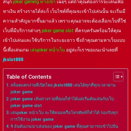
สนุก
joker gaming ทางเข้า
เฉยๆ แต่ถ้าคุณต้องการจะเล่นเพื่อ
หาเงิน สร้างรายได้ล่ะก็ เว็บไซต์ที่คุณจะเข้าไปเล่นนั้น จะเริ่มมี
ความสำคัญมากขึ้นมาแล้ว เพราะคุณอาจจะต้องเลือกเว็บที่ใช่
เว็บที่มีบริการต่างๆ
joker game slot
ที่ครบครันพร้อมให้คุณ
เข้าไปเล่นและใช้บริการในระยะยาว ซึ่งถ้าคุณตามหาเว็บแบบ
นี้เพื่อเล่นเกม
เล่นjoker หน้าเว็บ
อยู่ล่ะก็เราขอแนะนำเลยที่
jkslot888
Table of Contents
สล็อตแตกง่ายที่เปิดโดย jkslot888 เล่นได้ทุกที่ทุกเวลาผ่าน
joker game
joker game เส้นทางรวยที่คุณก็ทำได้แค่เริ่มต้นเล่นกับเว็บ
joker game slot
เล่นjoker หน้าเว็บ จะใช้คอมหรือโทรศัพท์ก็ทำได้ รองรับทุก
การใช้งาน joker game
9 อันดับเกมน่าเล่นของ joker game ที่คุณสามารถเข้าไปปั่น