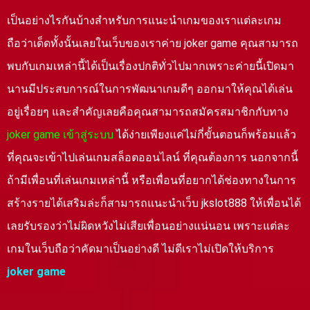
เป็นอย่างไรกันบ้างสำหรับการแนะนำเกมของเราแต่ละเกม
ถือว่าเด็ดทั้งนั้นเลยในเว็บของเราค่าย joker game คุณสามารถ
พบกับเกมเหล่านี้ได้เป็นเรื่องปกติทั่วไปมากเพราะค่ายนี้เปิดมา
นานมีประสบการณ์ในการพัฒนาเกมดีๆ ออกมาให้คุณได้เล่น
อยู่เรื่อยๆ และสำคัญเลยคือคุณสามารถสมัครสมาชิกกับทาง
joker game เข้าสู่ระบบ
ได้ง่ายเพียงแค่ไม่กี่ขั้นตอนก็พร้อมแล้ว
ที่คุณจะเข้าไปเล่นเกมสล็อตออนไลน์ ที่คุณต้องการ นอกจากนี้
ถ้ามีเพื่อนที่เล่นเกมเหล่านี้ หรือเพื่อนที่อยากได้ช่องทางในการ
สร้างรายได้เสริมล่ะก็สามารถแนะนำเว็บ jkslot888 ให้เพื่อนได้
เลยรับรองว่าไม่ผิดหวังไม่เสียเพื่อนอย่างแน่นอน เพราะแต่ละ
เกมในเว็บถือว่าคัดมาเป็นอย่างดี ไม่ดีเราไม่เปิดให้บริการ
joker game