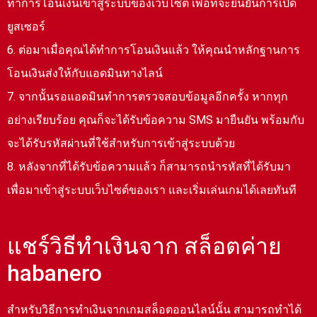
ทำการโอนเงินเข้าสู่ระบบของเว็บไซต์ เพื่อที่จะยืนยันการเปิด
ยูสเซอร์
6. ต่อมาเมื่อคุณได้ทำการโอนเงินแล้ว ให้คุณนำหลักฐานการ
โอนเงินส่งให้กับแอดมินทางไลน์
7. จากนั้นรอแอดมินทำการตรวจสอบข้อมูลอีกครั้ง หากทุก
อย่างเรียบร้อย คุณก็จะได้รับข้อความ SMS มายืนยัน พร้อมกับ
จะได้รับรหัสผ่านที่ใช้สำหรับการเข้าสู่ระบบด้วย
8. หลังจากที่ได้รับข้อความแล้ว ก็สามารถนำรหัสที่ได้รับมา
เพื่อมาเข้าสู่ระบบเว็บไซต์ของเรา และเริ่มเล่นเกมได้เลยทันที
แชร์วิธีทำเงินจาก สล็อตค่าย
habanero
สำหรับวิธีการทำเงินจากเกมสล็อตออนไลน์นั้น สามารถทำได้