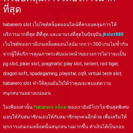
ที่สุด
habanero slot เว็บไซต์สล็อตออนไลน์ที่ครอบคลุมการให้
บริการมากที่สุด ดีที่สุด และมาแรงที่สุดในปัจจุบัน
jkslot888
เว็บไซต์ของเรามีเกมสล็อตออนไลน์มากกว่า 300 เกมไม่ซ้ำกัน
จากผู้ให้บริการคุณภาพระดับแนวหน้าของวงการไม่ว่าจะเป็น
pg slot, joker slot, pragmatic play slot, netent, red tiger,
dragon soft, spadegaming, playstar, cq9, virtual tech slot,
habanero slot ทำให้คุณมั่นใจได้ว่าคุณจะพบแต่ความ
สนุกสนานอย่างแน่นอน
ไม่เพียงเท่านั้น
Habanero สล็อต
ของเรายังมีโปรโมชันสุดพิเศษ
มอบให้กับสมาชิกมอบให้กับสมาชิกทุกคนอีกด้วย เพื่อเสริมให้
ทุกการเล่นเกมสล็อตนั้นสนุกสนานมากขึ้น ทำเงินได้เป็นกอบ