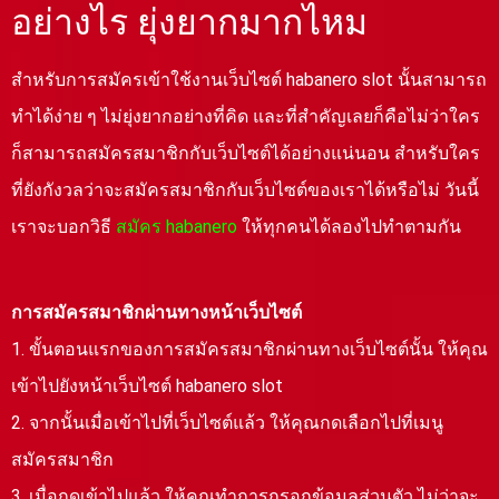
อย่างไร ยุ่งยากมากไหม
สำหรับการสมัครเข้าใช้งานเว็บไซต์ habanero slot นั้นสามารถ
ทำได้ง่าย ๆ ไม่ยุ่งยากอย่างที่คิด และที่สำคัญเลยก็คือไม่ว่าใคร
ก็สามารถสมัครสมาชิกกับเว็บไซต์ได้อย่างแน่นอน สำหรับใคร
ที่ยังกังวลว่าจะสมัครสมาชิกกับเว็บไซต์ของเราได้หรือไม่ วันนี้
เราจะบอกวิธี
สมัคร habanero
ให้ทุกคนได้ลองไปทำตามกัน
การสมัครสมาชิกผ่านทางหน้าเว็บไซต์
1. ขั้นตอนแรกของการสมัครสมาชิกผ่านทางเว็บไซต์นั้น ให้คุณ
เข้าไปยังหน้าเว็บไซต์ habanero slot
2. จากนั้นเมื่อเข้าไปที่เว็บไซต์แล้ว ให้คุณกดเลือกไปที่เมนู
สมัครสมาชิก
3. เมื่อกดเข้าไปแล้ว ให้คุณทำการกรอกข้อมูลส่วนตัว ไม่ว่าจะ