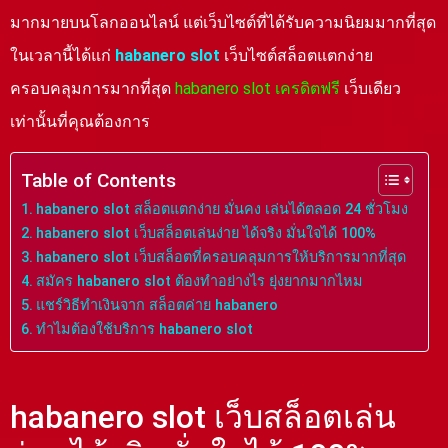
มากมายบนโลกออนไลน์ แต่เว็บไซต์ที่ได้รับความนิยมมากที่สุด
ในเวลานี้ได้แก่
habanero slot
เว็บไซต์สล็อตแตกง่าย
ครอบคลุมการมากที่สุด
habanero slot เครดิตฟรี
เว็บเดียว
เท่านั้นที่คุณต้องการ
Table of Contents
habanero slot สล็อตแตกง่าย มั่นคง เล่นได้ตลอด 24 ชั่วโมง
habanero slot เว็บสล็อตเล่นง่าย ได้จริง มั่นใจได้ 100%
habanero slot เว็บสล็อตที่ครอบคลุมการให้บริการมากที่สุด
สมัคร habanero slot ต้องทำอย่างไร ยุ่งยากมากไหม
แชร์วิธีทำเงินจาก สล็อตค่าย habanero
ทำไมต้องใช้บริการ habanero slot
habanero slot เว็บสล็อตเล่น