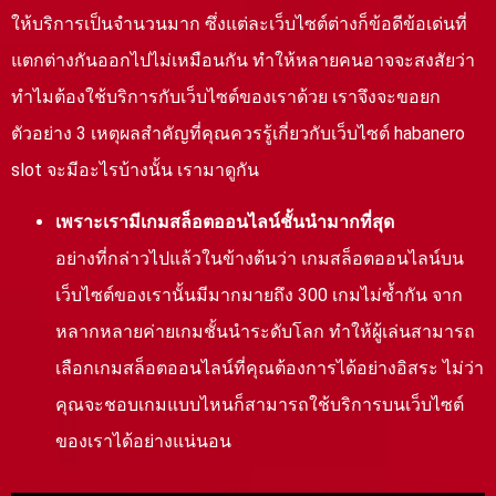
ให้บริการเป็นจำนวนมาก ซึ่งแต่ละเว็บไซต์ต่างก็ข้อดีข้อเด่นที่
แตกต่างกันออกไปไม่เหมือนกัน ทำให้หลายคนอาจจะสงสัยว่า
ทำไมต้องใช้บริการกับเว็บไซต์ของเราด้วย เราจึงจะขอยก
ตัวอย่าง 3 เหตุผลสำคัญที่คุณควรรู้เกี่ยวกับเว็บไซต์ habanero
slot จะมีอะไรบ้างนั้น เรามาดูกัน
เพราะเรามีเกมสล็อตออนไลน์ชั้นนำมากที่สุด
อย่างที่กล่าวไปแล้วในข้างต้นว่า เกมสล็อตออนไลน์บน
เว็บไซต์ของเรานั้นมีมากมายถึง 300 เกมไม่ซ้ำกัน จาก
หลากหลายค่ายเกมชั้นนำระดับโลก ทำให้ผู้เล่นสามารถ
เลือกเกมสล็อตออนไลน์ที่คุณต้องการได้อย่างอิสระ ไม่ว่า
คุณจะชอบเกมแบบไหนก็สามารถใช้บริการบนเว็บไซต์
ของเราได้อย่างแน่นอน