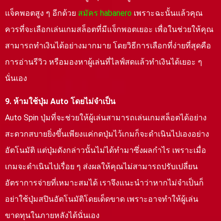
แจ็คพอตสูง ๆ อีกด้วย
สมัคร habanero
เพราะฉะนั้นแล้วคุณ
ควรที่จะเลือกเล่นเกมสล็อตที่มีแจ็กพอตเยอะ เพื่อในช่วยให้คุณ
สามารถทำเงินได้อย่างมากมาย โดยวิธีการเลือกที่ง่ายที่สุดคือ
การอ่านรีวิว หรือมองหาผู้เล่นที่ไลฟ์สดแล้วทำเงินได้เยอะ ๆ
นั่นเอง
9. ห้ามใช้ปุ่ม Auto โดยไม่จำเป็น
Auto Spin ปุ่มที่จะช่วยให้ผู้เล่นสามารถเล่นเกมสล็อตได้อย่าง
สะดวกสบายยิ่งขึ้นเพียงแค่กดปุ่มไว้เกมก็จะดำเนินไปเองอย่าง
อัตโนมัติ แต่ปุ่มดังกล่าวนั้นไม่ได้ทำมาซึ่งผลกำไร เพราะเมื่อ
เกมจะดำเนินไปเรื่อย ๆ ส่งผลให้คุณไม่สามารถปรับเปลี่ยน
อัตราการจ่ายที่เหมาะสมได้ เราจึงแนะนำว่าหากไม่จำเป็นก็
อย่าใช้ปุ่มสปินอัตโนมัติโดยเด็ดขาด เพราะอาจทำให้ผู้เล่น
ขาดทุนในภายหลังได้นั่นเอง