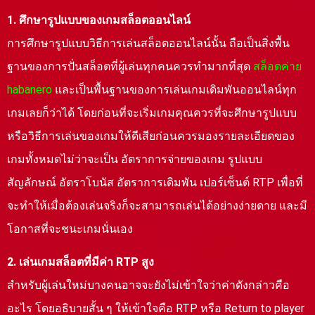
1. ศึกษารูปแบบของเกมสล็อตออนไลน์
การศึกษารูปแบบวิธีการเล่นสล็อตออนไลน์นั้น ถือเป็นสิ่งพื้น
ฐานของการปั่นสล็อตที่ผู้เล่นทุกคนควรทำมากที่สุด
สล็อตค่าย
habanero
และเป็นพื้นฐานของการเล่นเกมเดิมพันออนไลน์ทุก
เกมเลยก็ว่าได้ โดยก่อนที่จะเริ่มเกมคุณควรที่จะศึกษารูปแบบ
หรือวิธีการเล่นของเกมให้ดีเสียก่อนควรมองรายละเอียดของ
เกมทั้งหมดไม่ว่าจะเป็น อัตราการจ่ายของเกม รูปแบบ
สัญลักษณ์ อัตราโบนัส อัตราการเดิมพัน เปอร์เซ็นต์ RTP เพื่อที่
จะทำให้เมื่อต้องเล่นจริงก็จะสามารถเล่นได้อย่างง่ายดาย และมี
โอกาสที่จะชนะเกมนั่นเอง
2. เล่นเกมสล็อตที่มีค่า RTP สูง
สำหรับผู้เล่นใหม่บางคนอาจจะยังไม่เข้าใจว่าค่าดังกล่าวคือ
อะไร โดยอธิบายสั้น ๆ ให้เข้าใจคือ RTP หรือ Return to player