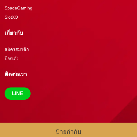
SpadeGaming
SlotXO
เกี่ยวกับ
สมัครสมาชิก
ป๊อกเด้ง
ติดต่อเรา
LINE
ป้ายกำกับ