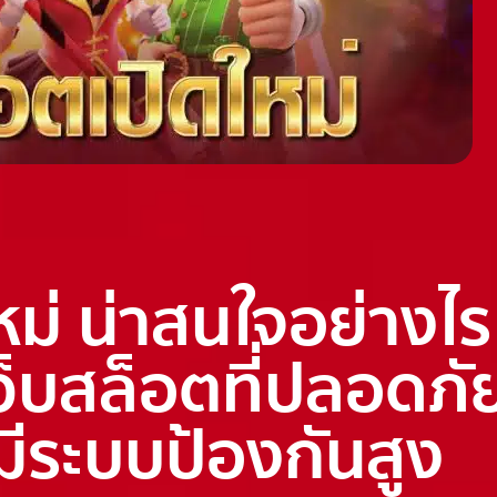
หม่ น่าสนใจอย่างไร
เว็บสล็อตที่ปลอดภั
ี่มีระบบป้องกันสูง