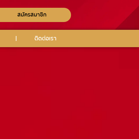
สมัครสมาชิก
ติดต่อเรา