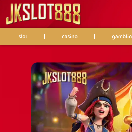
slot
casino
gambli