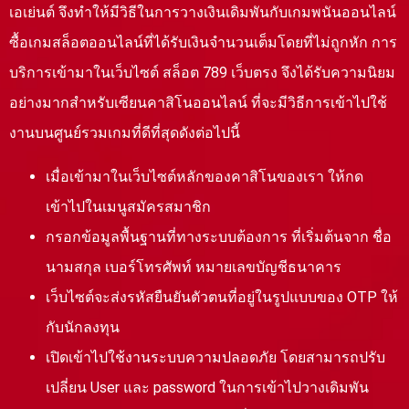
เอเย่นต์ จึงทำให้มีวิธีในการวางเงินเดิมพันกับเกมพนันออนไลน์
ซื้อเกมสล็อตออนไลน์ที่ได้รับเงินจำนวนเต็มโดยที่ไม่ถูกหัก การ
บริการเข้ามาในเว็บไซต์ สล็อต 789 เว็บตรง จึงได้รับความนิยม
อย่างมากสำหรับเซียนคาสิโนออนไลน์ ที่จะมีวิธีการเข้าไปใช้
งานบนศูนย์รวมเกมที่ดีที่สุดดังต่อไปนี้
เมื่อเข้ามาในเว็บไซต์หลักของคาสิโนของเรา ให้กด
เข้าไปในเมนูสมัครสมาชิก
กรอกข้อมูลพื้นฐานที่ทางระบบต้องการ ที่เริ่มต้นจาก ชื่อ
นามสกุล เบอร์โทรศัพท์ หมายเลขบัญชีธนาคาร
เว็บไซต์จะส่งรหัสยืนยันตัวตนที่อยู่ในรูปแบบของ OTP ให้
กับนักลงทุน
เปิดเข้าไปใช้งานระบบความปลอดภัย โดยสามารถปรับ
เปลี่ยน User และ password ในการเข้าไปวางเดิมพัน