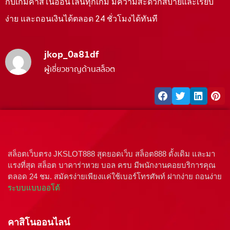
กับเกมคาสิโนออนไลน์ทุกเกม มีความสะดวกสบายและเรียบ
ง่าย และถอนเงินได้ตลอด 24 ชั่วโมงได้ทันที
jkop_0a81df
ผู้เชี่ยวชาญด้านสล็อต
สล็อตเว็บตรง
JKSLOT888
สุดยอดเว็บ สล็อต888 ดั้งเดิม และมา
แรงที่สุด สล็อต บาคาร่าหวย บอล ครบ มีพนักงานคอยบริการคุณ
ตลอด 24 ชม. สมัครง่ายเพียงแค่ใช้เบอร์โทรศัพท์ ฝากง่าย ถอนง่าย
ระบบแบบออโต้
คาสิโนออนไลน์