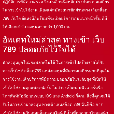
ปฏิบัติการที่มีความรวด จึงเป็นอีกหนึ่งหลักประกันความเสถียร
ในการเข้าไปใช้งาน เพียงแค่สมัครสมาชิกผ่านทาง เว็บสล็อต
789 เว็บไซต์แห่งนี้ก็พร้อมที่จะเปิดบริการเกมแนวหน้าชั้น ที่มี
ให้เลือกเข้าไปลงทุนมากกว่า 1,000 เกม
อัพเดทใหม่ล่าสุด ทางเข้า เว็บ
789 ปลอดภัยไว้ใจได้
นักลงทุนยุคใหม่จะพลาดไม่ได้ ในการเข้าไปสร้างรายได้กับ
ทางเว็บไซต์ สล็อต789 แหล่งลงทุนที่มีความเสถียรมากที่สุดใน
การใช้งาน เลิกบริการที่มีความปลอดภัยในระดับสูง ที่เปิดให้
เข้าไปใช้งานทุกแพลตฟอร์ม ไม่ว่าจะเป็นคอมพิวเตอร์หรือ
โทรศัพท์มือถือ บนระบบ iOS และ Android ก็ตาม สิ่งที่คุณจะได้
รับในการเข้ามาลงทุน ทางเข้าเล่นสล็อต 789 นั่นก็คือ การ
เข้าไปใช้งานกับเกมสล็อตออนไลน์ ที่เป็นที่ถูกอกถูกใจของนัก