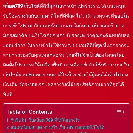
สล็อต789
เว็บไซต์ที่ดีที่สุดในการเข้าไปสร้างรายได้ และหนุน
รับโชครางวัลกับเกมคาสิโนที่ดีที่สุด ไม่ว่านักลงทุนจะที่ชอบใน
การเข้าไปร่วม กับเกมพนันประเภทใดก็ตาม เพียงแค่เข้ามาส
มัครสมาชิกบนเว็บไซต์ของเรา รับรองเลยว่าคุณจะค้นพบกับสุด
ยอดบริการ ในการเข้าไปใช้งานระบบเกมที่ดีที่สุด ที่นอกจากจะ
สามารถรองรับทุกแพลตฟอร์ม โดยที่ไม่จำเป็นต้องโหลดโดย
ติดตั้งโปรแกรมให้เปลืองพื้นที่ การเลือกเข้าไปใช้บริการภายใน
เว็บไซต์ผ่าน Browser บนคาสิโนนี้ จะช่วยให้ผู้เล่นได้เข้าไปวาง
เงินเดิม จัดระบบแจกโชครางวัลที่มีประสิทธิภาพมากที่สุดได้
ทันที
Table of Contents
รู้หรือไม่ เว็บสล็อต 789 ที่นี่มีดีอย่างไร
อัพเดทใหม่ล่าสุด ทางเข้า เว็บ 789 ปลอดภัยไว้ใจได้