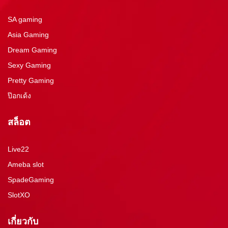
SA gaming
Asia Gaming
Dream Gaming
Sexy Gaming
Pretty Gaming
ป๊อกเด้ง
สล็อต
Live22
Ameba slot
SpadeGaming
SlotXO
เกี่ยวกับ