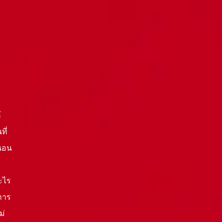
้
ที่
่นอน
ะไร
การ
ม่