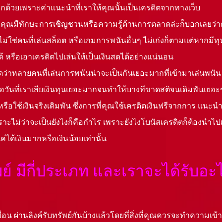
อีกด้วยเพราะค่าแนะนำที่เราให้คุณนั้นเป็นเครดิตจากทางเว็บ
้าคุณมีทักษะการเชิญชวนหรือความรู้ด้านการตลาดล่ะก็บอกเลยว่า
่ใช่คนที่เล่นสล็อต หรือเกมการพนันอื่นๆ ไม่เก่งก็ตามแต่หากมีทุ
้ หรือเอาเครดิตไปเล่นให้เป็นเงินสดได้อย่างแน่นอน
ดว่าหลายคนที่เล่นการพนันน่าจะเป็นกันเยอะมากที่เข้ามาเล่นพนัน
อวันที่เราเสียเงินทุนเยอะมากจนทำให้บางทีขาดสติจนเดิมพันเยอะ
หรือใช้เงินจริงเดิมพัน ซึ่งการที่คุณใช้เครดิตเงินฟรีจากการ แนะน
 เพราะไม่ว่าจะเป็นยังไงก็คือกำไร เพราะยังไงโบนัสเครดิตก็ต้องนำไป
่ได้เงินมากหรือเงินน้อยเท่านั้น
พย์ มีกี่ประเภท และเราจะได้รับอะ
อน ผ่านลิงค์รับทรัพย์กันบ้างแล้วโดยที่สิ่งที่คุณควรจะทำความเข้