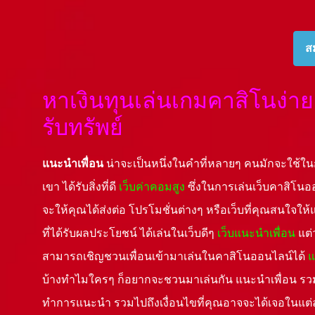
ส
หาเงินทุนเล่นเกมคาสิโนง่ายๆ
รับทรัพย์
แนะนำเพื่อน
น่าจะเป็นหนึ่งในคำที่หลายๆ คนมักจะใช้ในกร
เขา ได้รับสิ่งที่ดี
เว็บค่าคอมสูง
ซึ่งในการเล่นเว็บคาสิโน
จะให้คุณได้ส่งต่อ โปรโมชั่นต่างๆ หรือเว็บที่คุณสนใจให้
ที่ได้รับผลประโยชน์ ได้เล่นในเว็บดีๆ
เว็บแนะนำเพื่อน
แต่ว
สามารถเชิญชวนเพื่อนเข้ามาเล่นในคาสิโนออนไลน์ได้
แ
บ้างทำไมใครๆ ก็อยากจะชวนมาเล่นกัน แนะนำเพื่อน รวม
ทำการแนะนำ รวมไปถึงเงื่อนไขที่คุณอาจจะได้เจอในแต่