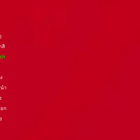
ๆ
าสิ
ปร
ม
่ง
ะนำ
ง
ือก
อ