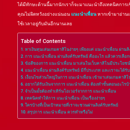
ได้มีทักษะด้านนี้มากนักเราก็จะมาแนะนำถึงเทคนิคการเ
คุณไม่ผิดหวังอย่างแน่นอน
แนะนำเพื่อน
หากเข้ามาอ่านแ
ใช้เวลาอยู่กับมันอีกนานเลย
Table of Contents
หาเงินทุนเล่นเกมคาสิโนง่ายๆ เพียงแค่ แนะนำเพื่อน ผ่านลิง
การ แนะนำเพื่อน ผ่านลิงค์รับทรัพย์ คืออะไร แล้วควรเลือ
ข้อดีของการ แนะนำเพื่อน มาเล่นในเว็บคาสิโนมีประโยชน์
แนะนำเพื่อน ผ่านลิงค์รับทรัพย์ มีกี่ประเภท และเราจะได้รั
เงื่อนไขส่วนใหญ่ในการ แนะนำเพื่อน เข้ามาเล่นเกมคาสิโ
อยากได้รับเงินจากการ แนะนำเพื่อน ต้องทำขั้นตอนอะไรบ้
จำเป็นมั้ยต้องทำเทิร์นโอเวอร์จากการ แนะนำเพื่อน
เทคนิคทำให้การ แนะนำเพื่อน เป็นเรื่องง่ายๆ
ใครบ้างที่เป็นเป้าหมายที่เราจะชวนผ่านลิงค์รับทรัพย์
สรุปการ แนะนำเพื่อน ควรทำหรือไม่