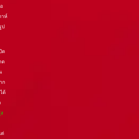
ือ
ดาห์
รูป
ปิด
นกด
น
ฝาก
ได้
ำ
ูง
ต่