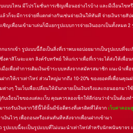
เว็บแบบไหน มีโปรโมชั่นการเชิญเพื่อนอย่างไรบ้าง และมีเงื่อนไขหร
้วก็จะมีการจ่ายที่แตกต่างกันเช่นจ่ายเงินให้ทันที จ่ายเงินรายสัป
ชิญเพื่อนเข้ามาเล่นก็มีแยกรูปแบบการจ่ายเงินออกเป็นทั้งหมด 2 
กแรกเข้า รูปแบบนี้ถือเป็นสิ่งที่เราพบเจอบ่อยมากเป็นรูปแบบที่จะเ
คาสิโนจะแจก ลิงค์รับทรัพย์ ให้แก่เราเพื่อที่เราจะได้ส่งให้เพื่อ
ต่อเมื่อเพื่อทำการเติมเงินเข้าระบบหลังจากสมัครสมาชิก แนะนำเพื่อ
ตเงินฝากให้เราเท่าไหร่ ส่วนใหญ่มากถึง 10-20% ของยอดที่เพื่อนคุณ
ต่างๆ ในเว็บเพื่อเปลี่ยนให้มันกลายเป็นเงินจริงและถอนออกมาใช้
กับเงื่อนไขของแต่ละเว็บ คุณควรลองเช็กให้ดีก่อนว่าจำเป็นต้องท
ารถรับเงินจากวิธีนี้ได้นั้นมีข้อดีตรงที่เครดิตที่ได้จาก
เว็บค่าคอมส
หาเงินไวๆ เพื่อถอนหรือเล่นทันทีหลังจากเพื่อนฝากเข้ามา
รูปแบบนี้จะเป็นรูปแบบที่ไม่แนะนำเท่าไหร่สำหรับนักพนันขาจร แ