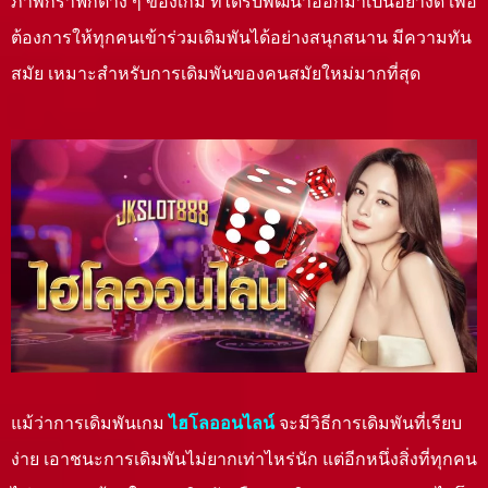
ภาพกราฟิกต่าง ๆ ของเกม ที่ได้รับพัฒนาออกมาเป็นอย่างดี เพื่อ
ต้องการให้ทุกคนเข้าร่วมเดิมพันได้อย่างสนุกสนาน มีความทัน
สมัย เหมาะสำหรับการเดิมพันของคนสมัยใหม่มากที่สุด
แม้ว่าการเดิมพันเกม
ไฮโลออนไลน์
จะมีวิธีการเดิมพันที่เรียบ
ง่าย เอาชนะการเดิมพันไม่ยากเท่าไหร่นัก แต่อีกหนึ่งสิ่งที่ทุกคน