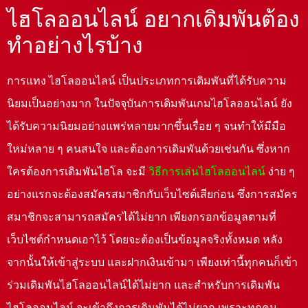
ไฮโลออนไลน์ อยากเดิมพันต้อง
ทำอย่างไรบ้าง
การแทง ไฮโลออนไลน์ เป็นประเภทการเดิมพันที่ได้รับความ
นิยมเป็นอย่างมาก ในปัจจุบันการเดิมพันเกมไฮโลออนไลน์ ยัง
ได้รับความนิยมอย่างแพร่หลายมากขึ้นเรื่อย ๆ จนทำให้มีมือ
ใหม่หลาย ๆ คนสนใจ และต้องการเดิมพันด้วยเช่นกัน ซึ่งหาก
ใครต้องการเดิมพันไฮโล จะมี
วิธีการเล่นไฮโลออนไลน์
ง่าย ๆ
อย่างแรกจะต้องสมัครสมาชิกกับเว็บไซต์เสียก่อน ซึ่งการสมัคร
สมาชิกจะสามารถสมัครได้ไม่ยาก เพียงกรอกข้อมูลตามที่
เว็บไซต์กำหนดเอาไว้ โดยจะต้องเป็นข้อมูลจริงทั้งหมด หลัง
จากนั้นให้เข้าสู่ระบบ และฝากเงินเข้ามา เพียงเท่านี้ทุกคนก็เข้า
ร่วมเดิมพันไฮโลออนไลน์ได้ไม่ยาก และสำหรับการเดิมพัน
ไฮโลออนไลน์ จะเข้าถึงการเดิมพันได้ไม่ยาก เพราะทุกคน