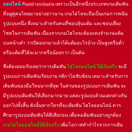
ออนไลน์
กันอย่างแน่นอน เพราะเป็นอีกหนึ่งประเภทเกมเดิมพัน
ที่อยู่คู่คนไทยมาอย่างยาวนาน เกมไฮโลจะถือเป็นเกมการพนัน
รูปแบบหนึ่ง ที่เหมาะสำหรับคนที่ชอบลุ้นแต้ม และชอบเสี่ยง
โชคในการเดิมพัน เนื่องจากเกมไฮโลจะต้องแทงจำนวนแต้ม
บนหน้าเต๋า ว่าเปิดออกมาแล้วได้แต้มอะไรบ้าง เป็นสูงหรือต่ำ
หรือแต้มที่ได้จะมากหรือน้อยกว่า เป็นต้น
ซึ่งต้องยอมรับเลยว่าการเดิมพัน
ไฮโลออนไลน์ ได้เงินจริง
จะมี
รูปแบบการเดิมพันเรียบง่าย กติกาไม่ซับซ้อน เหมาะสำหรับการ
เดิมพันของมือใหม่มากที่สุด ในส่วนของรูปแบบการเดิมพัน จะ
มีรูปแบบเดิมพันให้เลือกมากมาย แต่ละรูปแบบล้วนแตกต่างกัน
ออกไปทั้งสิ้น ดังนั้นหากใครที่จะเดิมพัน ไฮโลออนไลน์ ควร
ศึกษารูปแบบเดิมพันให้ดีเสียก่อน เพื่อลงเดิมพันอย่างถูกต้อง
เกมไฮโลออนไลน์ได้เงินจริง
เพิ่มโอกาสทำกำไรจากการเดิม