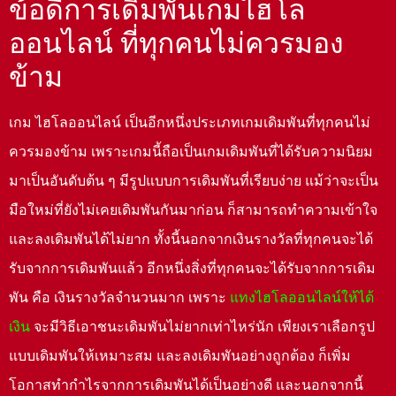
ข้อดีการเดิมพันเกมไฮโล
ออนไลน์ ที่ทุกคนไม่ควรมอง
ข้าม
เกม ไฮโลออนไลน์ เป็นอีกหนึ่งประเภทเกมเดิมพันที่ทุกคนไม่
ควรมองข้าม เพราะเกมนี้ถือเป็นเกมเดิมพันที่ได้รับความนิยม
มาเป็นอันดับต้น ๆ มีรูปแบบการเดิมพันที่เรียบง่าย แม้ว่าจะเป็น
มือใหม่ที่ยังไม่เคยเดิมพันกันมาก่อน ก็สามารถทำความเข้าใจ
และลงเดิมพันได้ไม่ยาก ทั้งนี้นอกจากเงินรางวัลที่ทุกคนจะได้
รับจากการเดิมพันแล้ว อีกหนึ่งสิ่งที่ทุกคนจะได้รับจากการเดิม
พัน คือ เงินรางวัลจำนวนมาก เพราะ
แทงไฮโลออนไลน์ให้ได้
เงิน
จะมีวิธีเอาชนะเดิมพันไม่ยากเท่าไหร่นัก เพียงเราเลือกรูป
แบบเดิมพันให้เหมาะสม และลงเดิมพันอย่างถูกต้อง ก็เพิ่ม
โอกาสทำกำไรจากการเดิมพันได้เป็นอย่างดี และนอกจากนี้