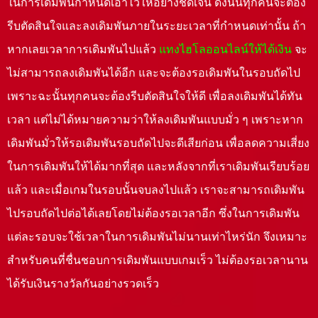
ในการเดิมพันกำหนดเอาไว้ให้อย่างชัดเจน ดังนั้นทุกคนจะต้อง
รีบตัดสินใจและลงเดิมพันภายในระยะเวลาที่กำหนดเท่านั้น ถ้า
หากเลยเวลาการเดิมพันไปแล้ว
แทงไฮโลออนไลน์ให้ได้เงิน
จะ
ไม่สามารถลงเดิมพันได้อีก และจะต้องรอเดิมพันในรอบถัดไป
เพราะฉะนั้นทุกคนจะต้องรีบตัดสินใจให้ดี เพื่อลงเดิมพันได้ทัน
เวลา แต่ไม่ได้หมายความว่าให้ลงเดิมพันแบบมั่ว ๆ เพราะหาก
เดิมพันมั่วให้รอเดิมพันรอบถัดไปจะดีเสียก่อน เพื่อลดความเสี่ยง
ในการเดิมพันให้ได้มากที่สุด และหลังจากที่เราเดิมพันเรียบร้อย
แล้ว และเมื่อเกมในรอบนั้นจบลงไปแล้ว เราจะสามารถเดิมพัน
ไปรอบถัดไปต่อได้เลยโดยไม่ต้องรอเวลาอีก ซึ่งในการเดิมพัน
แต่ละรอบจะใช้เวลาในการเดิมพันไม่นานเท่าไหร่นัก จึงเหมาะ
สำหรับคนที่ชื่นชอบการเดิมพันแบบเกมเร็ว ไม่ต้องรอเวลานาน
ได้รับเงินรางวัลกันอย่างรวดเร็ว