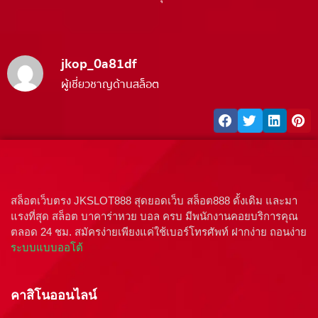
jkop_0a81df
ผู้เชี่ยวชาญด้านสล็อต
สล็อตเว็บตรง
JKSLOT888
สุดยอดเว็บ สล็อต888 ดั้งเดิม และมา
แรงที่สุด สล็อต บาคาร่าหวย บอล ครบ มีพนักงานคอยบริการคุณ
ตลอด 24 ชม. สมัครง่ายเพียงแค่ใช้เบอร์โทรศัพท์ ฝากง่าย ถอนง่าย
ระบบแบบออโต้
คาสิโนออนไลน์