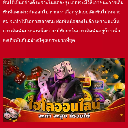
พันได้เป็นอย่างดี เพราะในแต่ละรูปแบบจะมีวิธีเอาชนะการเดิม
พันที่แตกต่างกันออกไป หากเราเลือกรูปแบบเดิมพันไม่เหมาะ
สม จะทำให้โอกาสเอาชนะเดิมพันน้อยลงไปอีก เพราะฉะนั้น
การเดิมพันประเภทนี้จะต้องมีทักษะในการเดิมพันอยู่บ้าง เพื่อ
ลงเดิมพันกันอย่างมีคุณภาพมากที่สุด