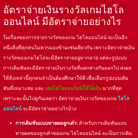
อัตราจ่ายเงินรางวัลเกมไฮโล
ออนไลน์ มีอัตราจ่ายอย่างไร
ในเรื่องของการจ่ายรางวัลของเกม ไฮโลออนไลน์ จะเป็นอีก
หนึ่งสิ่งที่ทุกคนไม่ควรมองข้ามเช่นเดียวกัน เพราะอัตราจ่ายเงิน
รางวัลของเกมไฮโลจะมีอัตราจ่ายอยู่มากมาย แต่ละรูปแบบ
การเดิมพันจะมีอัตราจ่ายเงินรางวัลที่แตกต่างกันออกไป ส่งผล
ให้สิ่งเหล่านี้ทุกคนจำเป็นต้องศึกษาให้ดี เพื่อเลือกรูปแบบเดิม
พันที่เหมาะสม และ
เล่นไฮโลออนไลน์ให้ได้เงิน
มากที่สุด
เพราะฉะนั้นไปดูกันเลยว่า อัตราจ่ายเงินรางวัลของเกม
ไฮโล
ออนไลน์
จะมีอัตราจ่ายอย่างไรบ้าง
การเดิมพันแบบทายผลลูกเต๋า:
สำหรับการเดิมพันแบบ
ทายผลของลูกเต๋าของเกม ไฮโลออนไลน์ จะเป็นการเดิม