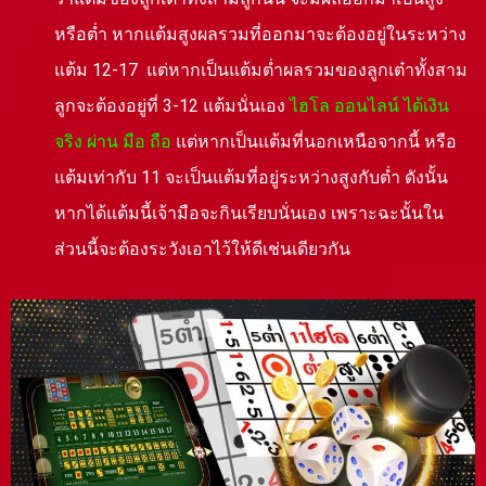
หรือต่ำ หากแต้มสูงผลรวมที่ออกมาจะต้องอยู่ในระหว่าง
แต้ม 12-17 แต่หากเป็นแต้มต่ำผลรวมของลูกเต๋าทั้งสาม
ลูกจะต้องอยู่ที่ 3-12 แต้มนั่นเอง
ไฮโล ออนไลน์ ได้เงิน
จริง ผ่าน มือ ถือ
แต่หากเป็นแต้มที่นอกเหนือจากนี้ หรือ
แต้มเท่ากับ 11 จะเป็นแต้มที่อยู่ระหว่างสูงกับต่ำ ดังนั้น
หากได้แต้มนี้เจ้ามือจะกินเรียบนั่นเอง เพราะฉะนั้นใน
ส่วนนี้จะต้องระวังเอาไว้ให้ดีเช่นเดียวกัน