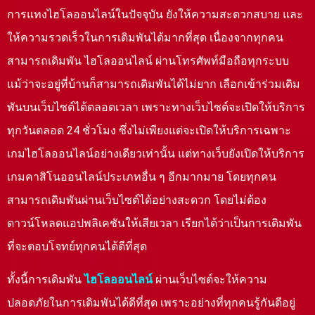
การแทงไฮโลออนไลน์ในปัจจุบัน ยังให้ความสะดวกสบาย และ
ให้ความรวดเร็วในการเดิมพันได้มากที่สุด เนื่องจากทุกคน
สามารถเดิมพัน ไฮโลออนไลน์ ผ่านโทรศัพท์มือถือทุกระบบ
แม้ว่าจะอยู่ที่บ้านก็สามารถเดิมพันได้ไม่ยาก เลือกเข้าร่วมเดิม
พันบนเว็บไซต์ได้ตลอดเวลา เพราะทางเว็บไซต์จะเปิดให้บริการ
ทุกวันตลอด 24 ชั่วโมง ซึ่งไม่เพียงแต่จะเปิดให้บริการเฉพาะ
เกมไฮโลออนไลน์อย่างเดียวเท่านั้น แต่ทางเว็บยังเปิดให้บริการ
เกมคาสิโนออนไลน์ประเภทอื่น ๆ อีกมากมาย โดยทุกคน
สามารถเดิมพันผ่านเว็บไซต์ได้อย่างสะดวก โดยไม่ต้อง
ดาวน์โหลดแอปพลิเคชันให้เสียเวลา เรียกได้ว่าเป็นการเดิมพัน
ที่จะตอบโจทย์ทุกคนได้ดีที่สุด
ทั้งนี้การเดิมพัน
ไฮโลออนไลน์
ผ่านเว็บไซต์จะให้ความ
ปลอดภัยในการเดิมพันได้ดีที่สุด เพราะอย่างที่ทุกคนรู้กันดีอยู่