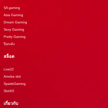
SA gaming
Asia Gaming
Dream Gaming
Sexy Gaming
Pretty Gaming
ป๊อกเด้ง
สล็อต
Live22
Ameba slot
SpadeGaming
SlotXO
เกี่ยวกับ