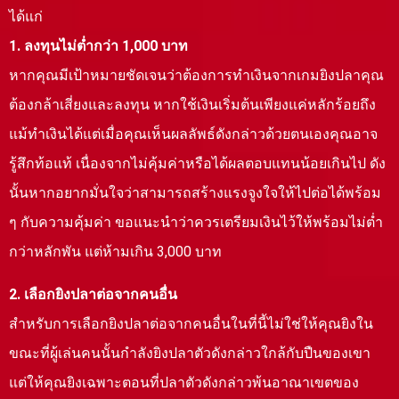
ได้แก่
1. ลงทุนไม่ต่ำกว่า 1,000 บาท
หากคุณมีเป้าหมายชัดเจนว่าต้องการทำเงินจากเกมยิงปลาคุณ
ต้องกล้าเสี่ยงและลงทุน หากใช้เงินเริ่มต้นเพียงแค่หลักร้อยถึง
แม้ทำเงินได้แต่เมื่อคุณเห็นผลลัพธ์ดังกล่าวด้วยตนเองคุณอาจ
รู้สึกท้อแท้ เนื่องจากไม่คุ้มค่าหรือได้ผลตอบแทนน้อยเกินไป ดัง
นั้นหากอยากมั่นใจว่าสามารถสร้างแรงจูงใจให้ไปต่อได้พร้อม
ๆ กับความคุ้มค่า ขอแนะนำว่าควรเตรียมเงินไว้ให้พร้อมไม่ต่ำ
กว่าหลักพัน แต่ห้ามเกิน 3,000 บาท
2. เลือกยิงปลาต่อจากคนอื่น
สำหรับการเลือกยิงปลาต่อจากคนอื่นในที่นี้ไม่ใช่ให้คุณยิงใน
ขณะที่ผู้เล่นคนนั้นกำลังยิงปลาตัวดังกล่าวใกล้กับปืนของเขา
แต่ให้คุณยิงเฉพาะตอนที่ปลาตัวดังกล่าวพ้นอาณาเขตของ