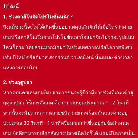
ได้ ดังนี้
1. ช่วงคาสิโนจัดโปรโมชั่นหนัก ๆ
ถึงแม้ช่วงนี้จะไม่ได้เกิดขึ้นบ่อย แต่คุณสัมผัสได้เมื่อไหร่ว่าค่าย
เกมหรือคาสิโนเริ่มจากโปรโมชั่นเอาใจสมาชิกไม่ว่าจะรูปแบบ
ไหนก็ตาม โดยส่วนมากมักมาในช่วงเทศกาลหรือโอกาสพิเศษ
เช่น ปีใหม่ คริสต์มาส สงกรานต์ วาเลนไทน์ นั่นแหละช่วงเวลา
แห่งการกอบโกย
2. ช่วงฤดูปลา
หากคุณเคยเล่นเกมยิงปลามาก่อนจะรู้ดีว่ามีบางช่วงที่เกมเข้าสู่
ฤดูล่าปลา วิธีการสังเกต คือ เกมจะหยุดประมาณ 1 - 2 วินาที
จากนั้นจะมีปลาหลากหลายชนิดว่ายมาพร้อมกันและค้างอยู่
ประมาณ 30 วินาที - 1 นาทีหรือมากกว่าขึ้นอยู่กับข้อกำหนด
เกม ข้อดีสามารถเลือกสังหารปลาชนิดใดก็ได้ แถมมีโอกาสเป็น