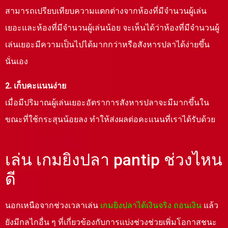
สามารถเปรียบเทียบความแตกต่างจากห้องที่มีจำนวนผู้เล่น
เยอะและห้องที่มีจำนวนผู้เล่นน้อย จะเห็นได้ว่าห้องที่มีจำนวนผู้
เล่นเยอะมีความเป็นไปได้มากกว่าหรือสังหารปลาได้ง่ายขึ้น
นั่นเอง
2. เก็บคะแนนง่าย
เมื่อมีปริมาณผู้เล่นเยอะอัตราการสังหารปลาจะมีมากขึ้นใน
ขณะที่ใช้กระสุนน้อยลง ทำให้ส่งผลต่อคะแนนที่เราได้รับด้วย
เล่น เกมยิงปลา pantip ช่วงไหน
ดี
นอกเหนือจากช่วงเวลาเล่น
เกมยิงปลาได้เงินจริง ถอนเงิน
แล้ว
ยังมีกลไกอื่น ๆ ที่เกี่ยวข้องกับการแบ่งช่วงช่วยเพิ่มโอกาสชนะ