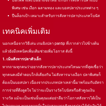
ปืนไฟฟ้าและปืนน้ำแข็ง เหมาะกับการสังหารปลาแบบ
พิเศษ เช่น เงือก ฉลามทอง และบอสปลาประเภทต่าง ๆ
ปืนล็อกเป้า เหมาะสำหรับการสังหารปลาประเภทโบนัส
เทคนิคเพิ่มเติม
นอกเหนือจากวิธีเล่น เกมยิงปลา pantip ที่เรากล่าวไปข้างต้น
แล้วยังมีเทคนิคเพิ่มเติมช่วยเพิ่มโอกาส ดังนี้
1. เน้นสังหารปลาตัวเล็ก
หากถามทุกคนว่าอยากสังหารปลาประเภทไหนมากที่สุดเชื่อว่า
ทุกคนคงมีคำตอบใกล้เคียงกัน ไม่สังหารนางเงือก ปลาพิเศษก็
ต้องเป็นบอสปลา เนื่องจากประเภทปลาเหล่านี้มาพร้อมกับอัตรา
การจ่ายที่ดึงดูดใจ ไม่ว่าจะเป็นรางวัลโบนัสหรือตัวคูณเงิน
รางวัล แม้จะเป็นเช่นนั้นคุณแต่อย่าลืมว่าโอกาสสังหารได้เป็น
ไปยากมาก หากอยากมั่นใจว่าสามารถสังหารปลาได้ทำเงินได้