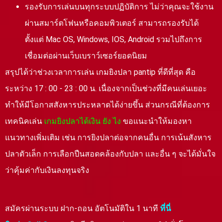
รองรับการเล่นบนทุกระบบปฏิบัติการ ไม่ว่าคุณจะใช้งาน
ผ่านสมาร์ตโฟนหรือคอมพิวเตอร์ สามารถรองรับได้
ตั้งแต่ Mac OS, Windows, IOS, Android รวมไปถึงการ
เชื่อมต่อผ่านเว็บเบราว์เซอร์ยอดนิยม
สรุปได้ว่าช่วงเวลาการเล่น เกมยิงปลา pantip ที่ดีที่สุด คือ
ระหว่าง 17 : 00 - 23 : 00 น. เนื่องจากเป็นช่วงที่มีคนเล่นเยอะ
ทำให้มีโอกาสสังหารประหลาดได้ง่ายขึ้น ส่วนกรณีที่ต้องการ
เทคนิคเล่น
เกมยิงปลาได้เงิน ยัง ไง
ขอแนะนำให้มองหา
แนวทางเพิ่มเติม เช่น การยิงปลาต่อจากคนอื่น การเน้นสังหาร
ปลาตัวเล็ก การเลือกปืนสอดคล้องกับปลา และอื่น ๆ จะได้มั่นใจ
ว่าคุ้มค่ากับเงินลงทุนจริง
สมัครผ่านระบบ ฝาก-ถอน อัตโนมัติใน 1 นาที
ที่นี่