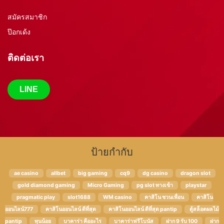
สมัครสมาชิก
ป๊อกเด้ง
ติดต่อเรา
LINE
ป้ายกำกับ
ae casino
allbet
big gaming
cq9
dg casino
dragon slot
gold diamond gaming
Micro Gaming
pg slot ทางเข้า
playstar
pragmatic play
slot1688
WM casino
คาสิโน ชวนเพื่อน
คาสิโน
ออนไลน์777
คาสิโนออนไลน์ ดีที่สุด
คาสิโนออนไลน์ ดีที่สุด pantip
ตู้สล็อตผลไม้
pantip
ทุนน้อย
บาคาร่า คืออะไร
บาคาร่าฟรีโบนัส
ฝาก 9 รับ 100
ฝาก