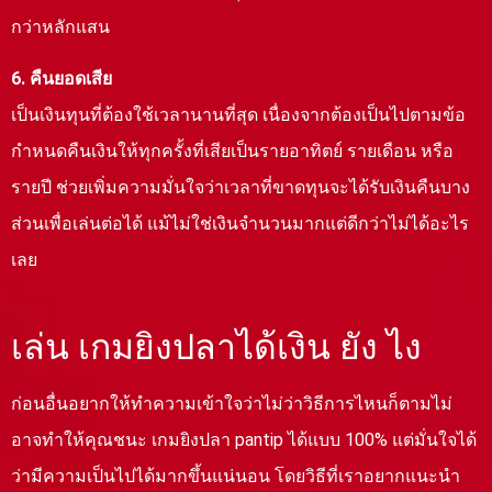
กว่าหลักแสน
6. คืนยอดเสีย
เป็นเงินทุนที่ต้องใช้เวลานานที่สุด เนื่องจากต้องเป็นไปตามข้อ
กำหนดคืนเงินให้ทุกครั้งที่เสียเป็นรายอาทิตย์ รายเดือน หรือ
รายปี ช่วยเพิ่มความมั่นใจว่าเวลาที่ขาดทุนจะได้รับเงินคืนบาง
ส่วนเพื่อเล่นต่อได้ แม้ไม่ใช่เงินจำนวนมากแต่ดีกว่าไม่ได้อะไร
เลย
เล่น เกมยิงปลาได้เงิน ยัง ไง
ก่อนอื่นอยากให้ทำความเข้าใจว่าไม่ว่าวิธีการไหนก็ตามไม่
อาจทำให้คุณชนะ เกมยิงปลา pantip ได้แบบ 100% แต่มั่นใจได้
ว่ามีความเป็นไปได้มากขึ้นแน่นอน โดยวิธีที่เราอยากแนะนำ