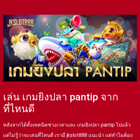
เล่น เกมยิงปลา pantip จาก
ที่ไหนดี
หลังจากได้ทั้งเทคนิคช่วงเวลาและ เกมยิงปลา pantip ไปแล้ว
แต่ไม่รู้ว่าจะเล่นที่ไหนดี เรามี jkslot888 แนะนำ แต่ทำไมต้อง