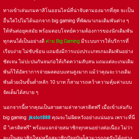
ทางเข้าเล่นเกมคาสิโนออนไลน์ที่น่าจับตามองมากที่สุด จะเป็น
อื่นใดไปไม่ได้นอกจาก big gaming ที่พัฒนาเกมเดิมพันต่าง ๆ
ให้ทันต่อยุคสมัย พร้อมตอบโจทย์ความต้องการของนักเดิมพัน
ทุกคนได้เป็นอย่างดี
ค่าย Big Gaming
มีระบบการให้บริการที่
เรียบง่าย ไม่ซับซ้อน แถมยังมีการแบ่งประเภทเกมเดิมพันอย่าง
ชัดเจน ไม่ปะปนกันจนก่อให้เกิดความสับสน แถมแต่ละเกมเดิม
พันก็ให้อัตราการจ่ายผลตอบแทนสูงมาก แม้ว่าคุณจะวางเดิม
พันด้วยเงินขั้นต่ำหลัก 10 บาท ก็สามารถคว้าความคุ้มค่าแบบ
จัดเต็มได้สบาย ๆ
นอกจากนี้หากคุณเป็นสายตามล่าหาเครดิตฟรี เมื่อเข้าเล่นกับ
big gaming
jkslot888
คุณจะไม่ผิดหวังอย่างแน่นอน เพราะที่นี่
มี “เครดิตฟรี” พร้อมแจกจ่ายสมาชิกทุกคนอย่างต่อเนื่อง ไม่ว่า
จะเป็นสมาชิกใหม่หรือสมาชิกปัจจุบันก็สามารถกดรับได้อย่าง