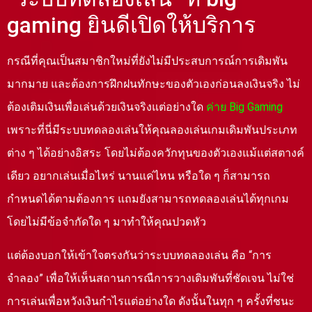
gaming ยินดีเปิดให้บริการ
กรณีที่คุณเป็นสมาชิกใหม่ที่ยังไม่มีประสบการณ์การเดิมพัน
มากมาย และต้องการฝึกฝนทักษะของตัวเองก่อนลงเงินจริง ไม่
ต้องเติมเงินเพื่อเล่นด้วยเงินจริงแต่อย่างใด
ค่าย Big Gaming
เพราะที่นี่มีระบบทดลองเล่นให้คุณลองเล่นเกมเดิมพันประเภท
ต่าง ๆ ได้อย่างอิสระ โดยไม่ต้องควักทุนของตัวเองแม้แต่สตางค์
เดียว อยากเล่นเมื่อไหร่ นานแค่ไหน หรือใด ๆ ก็สามารถ
กำหนดได้ตามต้องการ แถมยังสามารถทดลองเล่นได้ทุกเกม
โดยไม่มีข้อจำกัดใด ๆ มาทำให้คุณปวดหัว
แต่ต้องบอกให้เข้าใจตรงกันว่าระบบทดลองเล่น คือ “การ
จำลอง” เพื่อให้เห็นสถานการณืการวางเดิมพันที่ชัดเจน ไม่ใช่
การเล่นเพื่อหวังเงินกำไรแต่อย่างใด ดังนั้นในทุก ๆ ครั้งที่ชนะ