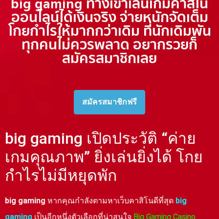
big gaming ทางเข้าเล่นเกมคาสิโน
ออนไลน์ได้เงินจริง จ่ายหนักจัดเต็ม
โกยกำไรให้มากกว่าเดิม ที่นักเดิมพัน
ทุกคนไม่ควรพลาด อยากรวยก็
สมัครสมาชิกเลย
สมัครสมาชิกฟรี
big gaming เปิดประวัติ “ค่าย
เกมคุณภาพ” ยิ่งเล่นยิ่งได้ โกย
กำไรไม่มีหยุดพัก
big gaming
หากคุณกำลังตามหาเว็บคาสิโนดีที่สุด
big
gaming
เป็นอีกหนึ่งตัวเลือกที่น่าสนใจ
Big Gaming Casino