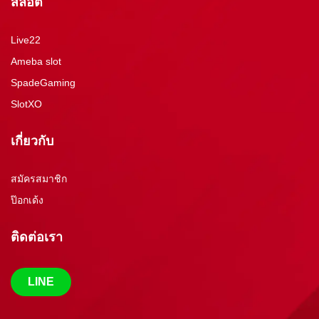
สล็อต
Live22
Ameba slot
SpadeGaming
SlotXO
เกี่ยวกับ
สมัครสมาชิก
ป๊อกเด้ง
ติดต่อเรา
LINE