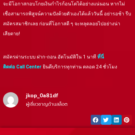
จะมีโอกาสกอบโกยเงินกำไรก้อนโตได้อย่างแน่นอน หากไม่
เชื่อสามารถพิสูจน์ความปังด้วยตัวเองได้แล้ววันนี้ อย่ารอช้า รีบ
สมัครสมาชิกเลย ก่อนที่โอกาสดี ๆ จะหลุดลอยไปอย่างน่า
เสียดาย!
สมัครผ่านระบบ ฝาก-ถอน อัตโนมัติใน 1 นาที
ที่นี่
ติดต่อ Call Center
ยินดีบริการทุกท่าน ตลอด 24 ชั่วโมง
jkop_0a81df
ผู้เชี่ยวชาญด้านสล็อต