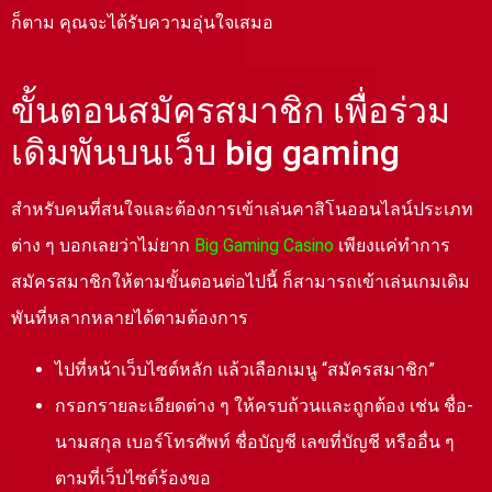
ก็ตาม คุณจะได้รับความอุ่นใจเสมอ
ขั้นตอนสมัครสมาชิก เพื่อร่วม
เดิมพันบนเว็บ big gaming
สำหรับคนที่สนใจและต้องการเข้าเล่นคาสิโนออนไลน์ประเภท
ต่าง ๆ บอกเลยว่าไม่ยาก
Big Gaming Casino
เพียงแค่ทำการ
สมัครสมาชิกให้ตามขั้นตอนต่อไปนี้ ก็สามารถเข้าเล่นเกมเดิม
พันที่หลากหลายได้ตามต้องการ
ไปที่หน้าเว็บไซต์หลัก แล้วเลือกเมนู “สมัครสมาชิก”
กรอกรายละเอียดต่าง ๆ ให้ครบถ้วนและถูกต้อง เช่น ชื่อ-
นามสกุล เบอร์โทรศัพท์ ชื่อบัญชี เลขที่บัญชี หรืออื่น ๆ
ตามที่เว็บไซต์ร้องขอ