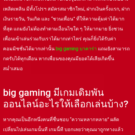
เพลิดเพลิน มีทั้งโปรฯ สมัครสมาชิกใหม่, ฝากเงินครั้งแรก, ฝาก
เงินรายวัน, วันเกิด และ “ชวนเพื่อน” ที่ให้ความคุ้มค่าได้มาก
ที่สุด แถมยังไม่ต้องทำตามเงื่อนไขใด ๆ ให้มากมาย ยิ่งชวน
เพื่อนเข้าเล่นร่วมกับเราได้มากเท่าไหร่ คุณก็ยิ่งได้รับค่า
คอมมิชชั่นได้มากเท่านั้น
big gaming บาคาร่า
แถมยังสามารถ
กดรับได้ทุกเดือน หากเพื่อนของคุณมียอดได้เสียเกิดขึ้น
สม่ำเสมอ
big gaming มีเกมเดิมพัน
ออนไลน์อะไรให้เลือกเล่นบ้าง?
หากคุณเป็นอีกหนึ่งคนที่ชื่นชอบ “ความหลากหลาย” ผลัด
เปลี่ยนไปเล่นเกมนั้นที เกมนี้ที บอกเลยว่าคุณมาถูกทางแล้ว