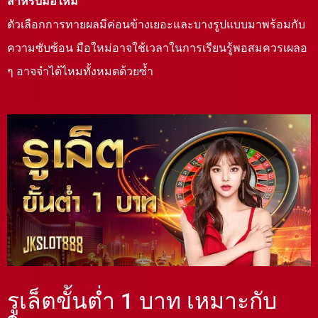
สำหรับมือใหม่
ตัวเลือกการทายผลมีค่อนข้างเยอะและบางรูปแบบมาพร้อมกับ
ความซับซ้อน มือใหม่อาจใช้เวลาในการเรียนรู้พอสมควรเผลอ
ๆ อาจจำได้ไหมทั้งหมดด้วยซ้ำ
รูเล็ตขั้นต่ำ 1 บาท เหมาะกับ