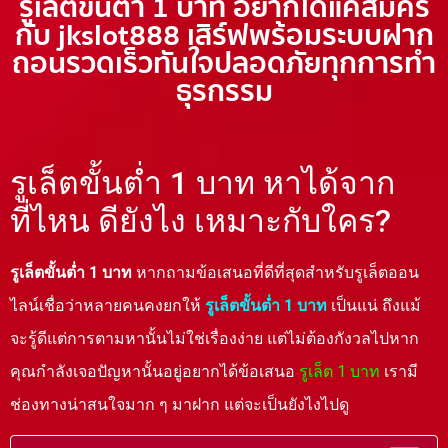
รูเล็ตขั้นต่ำ 1 บาท อยากได้แค่สมัคร
กับ jkslot888 เสิร์ฟพร้อมระบบฝาก
ถอนรวดเร็วทันใจปลอดภัยทุกการทำ
ธุรกรรม
รูเล็ตขั้นต่ำ 1 บาท หาได้จาก
ที่ไหน ดียังไง เหมาะกับใคร?
รูเล็ตขั้นต่ำ 1 บาท
หากถามข้อเสนอที่ดีที่สุดสำหรับรูเล็ตออน
ไลน์เชื่อว่าหลายคนคงยกให้
รูเล็ตขั้นต่ำ 1 บาท
เป็นแน่ ถึงแม้
จะรู้ดีแต่การตามหานั้นไม่ใช่เรื่องง่าย แต่ไม่ต้องกังวลไปหาก
คุณกำลังเจอปัญหานั้นอยู่อยากได้ข้อเสนอ
รูเล็ต 1 บาท
เรามี
ช่องทางน่าสนใจมาก ๆ มาฝาก แต่จะเป็นยังไงไปดู