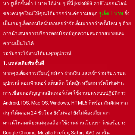
หา รูเล็ตขั้นต่ำ 1 บาท ได้ง่าย ๆ ที่นี่ jkslo888 คาสิโนออนไลน์
ของคนยุคใหม่ให้คุณได้มากกว่าแค่ความสนุก
รูเล็ต 1 บาท
ยิ่ง
เป็นเกมรูเล็ตออนไลน์บอกเลยว่าจัดเต็มมากกว่าครั้งไหน ๆ ด้วย
การนำเสนอการบริการตอบโจทย์ทุกความสะดวกสบายและ
ความเป็นไปได้
รอรับการใช้งานได้บนทุกอุปกรณ์
1. แหล่งเดิมพันชั้นดี
หากคุณต้องการเรียนรู้ สมัคร ฝากเงิน และเข้าร่วมกับเราบน
อุปกรณ์ คอมพิวเตอร์ แท็บเล็ต โน้ตบุ๊ก หรือสมาร์ตโฟนผ่าน
การเชื่อมต่อสัญญาณอินเทอร์เน็ต ใช้งานบนระบบปฏิบัติการ
Android, IOS, Mac OS, Windows, HTML5 ก็พร้อมสัมผัสความ
สนุกได้ตลอด 24 ชั่วโมง ยังไม่พอ! ยังไม่ต้องเสียเวลา
ดาวน์โหลดเพียงแค่คุณเลือกใช้งานผ่านเว็บเบราว์เซอร์อย่าง
Google Chrome, Mozilla Firefox, Safari, AVG เท่านั้น