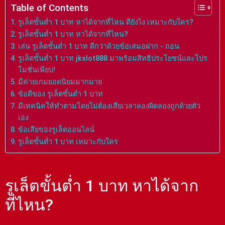
Table of Contents
รูเล็ตขั้นต่ำ 1 บาท หาได้จากที่ไหน ดียังไง เหมาะกับใคร?
รูเล็ตขั้นต่ำ 1 บาท หาได้จากที่ไหน?
เล่น รูเล็ตขั้นต่ำ 1 บาท ดีกว่าด้วยข้อเสมอฝาก - ถอน
รูเล็ตขั้นต่ำ 1 บาท jkslot888 มาพร้อมสิทธิประโยชน์และโปร
โมชั่นเพียบ!
มีค่ายเกมยอดนิยมมากมาย
ข้อดีของ รูเล็ตขั้นต่ำ 1 บาท
มีเทคนิคให้ทำตามโดยไม่ต้องเสียเวลาลองผิดลองถูกด้วยตัว
เอง
ข้อเสียของรูเล็ตออนไลน์
รูเล็ตขั้นต่ำ 1 บาท เหมาะกับใคร
รูเล็ตขั้นต่ำ 1 บาท หาได้จาก
ที่ไหน?