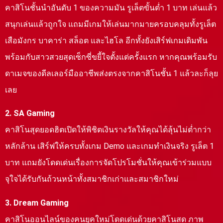
คาสิโนชั้นนำอันดับ 1 ของความมัน รูเล็ตขั้นต่ำ 1 บาท เล่นแล้ว
สนุกเล่นแล้วถูกใจ แถมมีเกมให้เล่นมากมายครอบคลุมทั้งรูเล็ต
เสือมังกร บาคาร่า สล็อต และไฮโล อีกทั้งยังเสิร์ฟเกมเดิมพัน
พร้อมกับสาวสวยสุดเซ็กซี่ขยี้ใจตั้งแต่ครั้งแรก หากคุณพร้อมรับ
ดาเมจของดีลเลอร์มืออาชีพส่งตรงจากคาสิโนชั้น 1 แล้วละก็ลุย
เลย
2. SA Gaming
คาสิโนสุดยอดฮิตเปิดให้พิชิตเงินรางวัลให้คุณได้ลุ้นไม่ต่ำกว่า
หลักล้าน เสิร์ฟให้ครบทั้งเกม Demo และเกมทำเงินจริง รูเล็ต 1
บาท แถมยังโดดเด่นเรื่องการจัดโปรโมชั่นให้คุณเข้าร่วมแบบ
จุใจได้รับกันถ้วนหน้าทั้งสมาชิกเก่าและสมาชิกใหม่
3. Dream Gaming
คาสิโนออนไลน์ของคนยุคใหม่โดดเด่นด้วยคาสิโนสด ภาพ