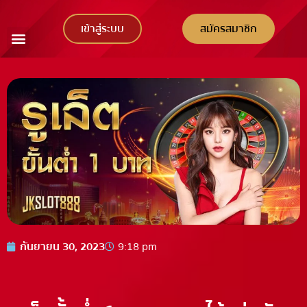
เข้าสู่ระบบ
สมัครสมาชิก
คาสิโนออนไลน์
กันยายน 30, 2023
9:18 pm