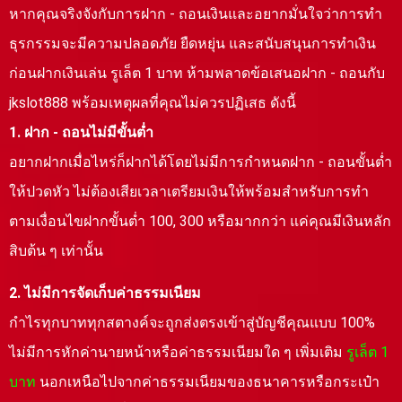
หากคุณจริงจังกับการฝาก - ถอนเงินและอยากมั่นใจว่าการทำ
ธุรกรรมจะมีความปลอดภัย ยืดหยุ่น และสนับสนุนการทำเงิน
ก่อนฝากเงินเล่น รูเล็ต 1 บาท ห้ามพลาดข้อเสนอฝาก - ถอนกับ
jkslot888 พร้อมเหตุผลที่คุณไม่ควรปฏิเสธ ดังนี้
1. ฝาก - ถอนไม่มีขั้นต่ำ
อยากฝากเมื่อไหร่ก็ฝากได้โดยไม่มีการกำหนดฝาก - ถอนขั้นต่ำ
ให้ปวดหัว ไม่ต้องเสียเวลาเตรียมเงินให้พร้อมสำหรับการทำ
ตามเงื่อนไขฝากขั้นต่ำ 100, 300 หรือมากกว่า แค่คุณมีเงินหลัก
สิบต้น ๆ เท่านั้น
2. ไม่มีการจัดเก็บค่าธรรมเนียม
กำไรทุกบาททุกสตางค์จะถูกส่งตรงเข้าสู่บัญชีคุณแบบ 100%
ไม่มีการหักค่านายหน้าหรือค่าธรรมเนียมใด ๆ เพิ่มเติม
รูเล็ต 1
บาท
นอกเหนือไปจากค่าธรรมเนียมของธนาคารหรือกระเป๋า