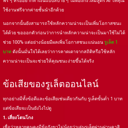
ฟรี ๆ หรืออยากทำเงินแบบสบาย ๆ ไม่ต้องกังวลมีสูตร AI ให้คุณ
ใช้งานฟรีจากค่ายชั้นนำอีกด้วย
นอกจากนั้นยังสามารถใช้หลักความน่าจะเป็นเพิ่มโอกาสชนะ
ได้ด้วย ขอออกตัวก่อนว่าการนำหลักความน่าจะเป็นมาใช้ไม่ได้
ช่วย 100% แต่อย่างน้อยมีผลเพิ่มโอกาสชนะแน่นอน
รูเล็ต 1
บาท
ดังนั้นมั่นใจได้เลยว่าการคาดเดาจากสถิติหรือใช้หลัก
ความน่าจะเป็นจะช่วยให้คุณชนะง่ายขึ้นได้จริง
ข้อเสียของรูเล็ตออนไลน์
ทุกอย่างมีทั้งข้อดีและข้อเสียเช่นเดียวกันกับ รูเล็ตขั้นต่ำ 1 บาท
แต่ข้อเสียจะเป็นยังไงไปดู
1. เสี่ยงโดนโกง
เชื่อว่าหลายคนคงมีข้อกังขาไม่น้อยว่าเล่นรูเล็ตผ่านผ่านคาสิ