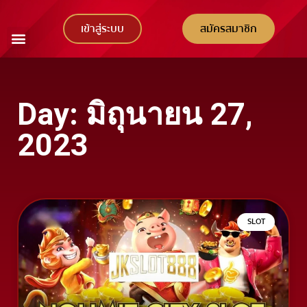
เข้าสู่ระบบ
สมัครสมาชิก
คาสิโนออนไลน์
Day: มิถุนายน 27,
2023
SLOT