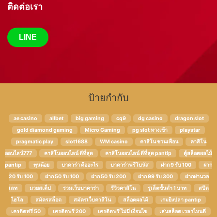
ติดต่อเรา
LINE
ป้ายกำกับ
ae casino
allbet
big gaming
cq9
dg casino
dragon slot
gold diamond gaming
Micro Gaming
pg slot ทางเข้า
playstar
pragmatic play
slot1688
WM casino
คาสิโน ชวนเพื่อน
คาสิโน
ออนไลน์777
คาสิโนออนไลน์ ดีที่สุด
คาสิโนออนไลน์ ดีที่สุด pantip
ตู้สล็อตผลไม้
pantip
ทุนน้อย
บาคาร่า คืออะไร
บาคาร่าฟรีโบนัส
ฝาก 9 รับ 100
ฝาก
20 รับ 100
ฝาก 50 รับ 100
ฝาก 50 รับ 200
ฝาก 99 รับ 300
ฝากผ่านวอ
เลท
มวยสเต็ป
รวมเว็บบาคาร่า
รีวิวคาสิโน
รูเล็ตขั้นต่ำ 1 บาท
สปีด
ไฮโล
สมัครสล็อต
สมัครเว็บคาสิโน
สล็อตผลไม้
เกมยิงปลา pantip
เครดิตฟรี 50
เครดิตฟรี 200
เครดิตฟรี ไม่มี เงื่อนไข
เล่นสล็อต เวลาไหนดี