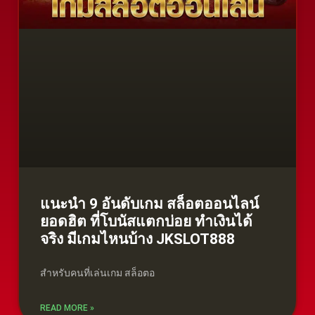
แนะนำ 9 อันดับเกม สล็อตออนไลน์
ยอดฮิต ที่โบนัสแตกบ่อย ทำเงินได้
จริง มีเกมไหนบ้าง JKSLOT888
สำหรับคนที่เล่นเกม สล็อตอ
READ MORE »