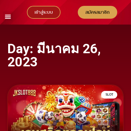
เข้าสู่ระบบ
สมัครสมาชิก
คาสิโนออนไลน์
Day: มีนาคม 26,
2023
SLOT