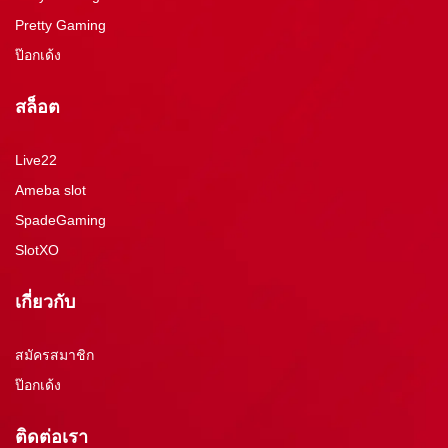
Pretty Gaming
ป๊อกเด้ง
สล็อต
Live22
Ameba slot
SpadeGaming
SlotXO
เกี่ยวกับ
สมัครสมาชิก
ป๊อกเด้ง
ติดต่อเรา